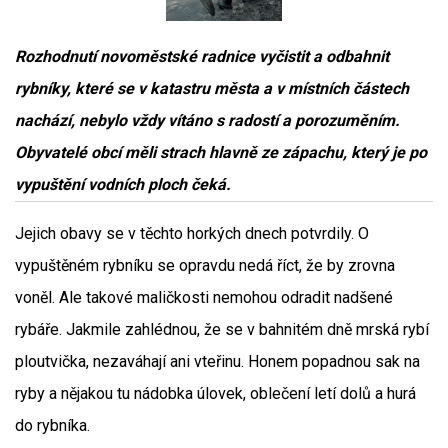
Rozhodnutí novoměstské radnice vyčistit a odbahnit
rybníky, které se v katastru města a v místních částech
nachází, nebylo vždy vítáno s radostí a porozuměním.
Obyvatelé obcí měli strach hlavně ze zápachu, který je po
vypuštění vodních ploch čeká.
Jejich obavy se v těchto horkých dnech potvrdily. O
vypuštěném rybníku se opravdu nedá říct, že by zrovna
voněl. Ale takové maličkosti nemohou odradit nadšené
rybáře. Jakmile zahlédnou, že se v bahnitém dně mrská rybí
ploutvička, nezaváhají ani vteřinu. Honem popadnou sak na
ryby a nějakou tu nádobka úlovek, oblečení letí dolů a hurá
do rybníka.