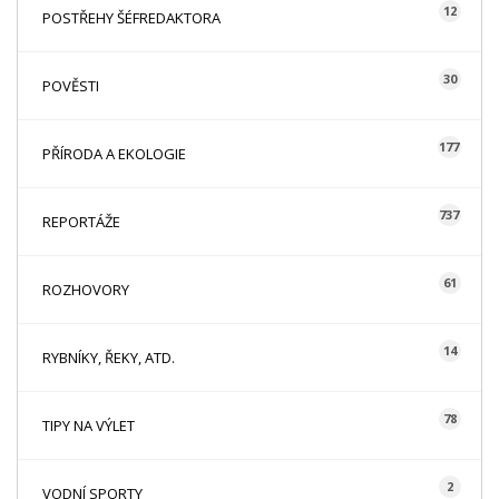
12
POSTŘEHY ŠÉFREDAKTORA
30
POVĚSTI
177
PŘÍRODA A EKOLOGIE
737
REPORTÁŽE
61
ROZHOVORY
14
RYBNÍKY, ŘEKY, ATD.
78
TIPY NA VÝLET
2
VODNÍ SPORTY