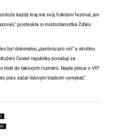
rotože každý kraj má svůj folklórní festival, jen
azovali,“ posteskla si místostarostka Žďáru
les byl dokonalou „pastvou pro oči“ a skvělou
sdružení České republiky považují za
 to hnát do takových rozměrů. Nejde přece o VIP
nto ples začal lidovým tradicím vymykat,“
ů
fií