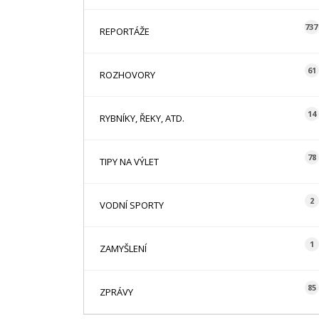
737
REPORTÁŽE
61
ROZHOVORY
14
RYBNÍKY, ŘEKY, ATD.
78
TIPY NA VÝLET
2
VODNÍ SPORTY
1
ZAMYŠLENÍ
85
ZPRÁVY