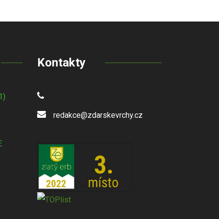
Kontakty
1)
redakce@zdarskevrchy.cz
E