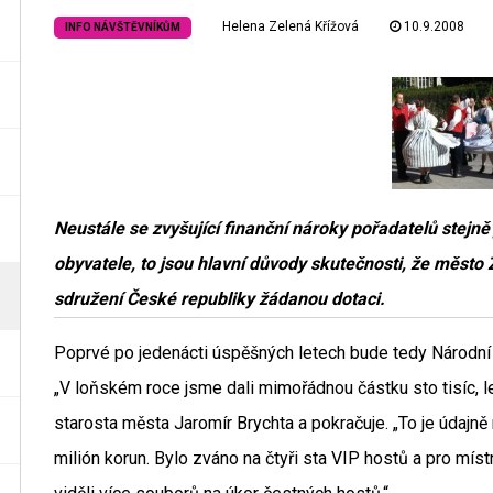
Helena Zelená Křížová
10.9.2008
INFO NÁVŠTĚVNÍKŮM
Neustále se zvyšující finanční nároky pořadatelů stejn
obyvatele, to jsou hlavní důvody skutečnosti, že měst
sdružení České republiky žádanou dotaci.
Poprvé po jedenácti úspěšných letech bude tedy Národní 
„V loňském roce jsme dali mimořádnou částku sto tisíc, let
starosta města Jaromír Brychta a pokračuje. „To je údajně
milión korun. Bylo zváno na čtyři sta VIP hostů a pro mí