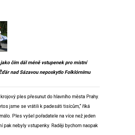
ě jako čím dál méně vstupenek pro místní
o Žďár nad Sázavou neposkytlo Folklórnímu
krojový ples přesunut do hlavního města Prahy.
os jsme se vrátili k padesáti tisícům,“ říká
 málo. Ples vyšel pořadatele na více než jeden
stní pak nebyly vstupenky. Raději bychom naopak