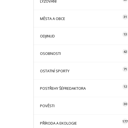
LYŽOVÁNÍ
31
MĚSTA A OBCE
13
ODJINUD
42
OSOBNOSTI
71
OSTATNÍ SPORTY
12
POSTŘEHY ŠÉFREDAKTORA
30
POVĚSTI
177
PŘÍRODA A EKOLOGIE