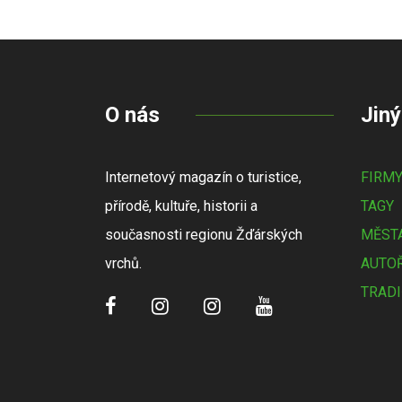
O nás
Jiný
Internetový magazín o turistice,
FIRM
přírodě, kultuře, historii a
TAGY
současnosti regionu Žďárských
MĚSTA
vrchů.
AUTOŘ
TRADI