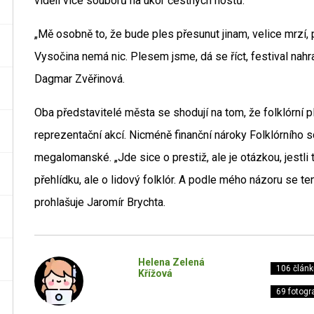
viděli více souborů na úkor čestných hostů.“
„Mě osobně to, že bude ples přesunut jinam, velice mrzí, p
Vysočina nemá nic. Plesem jsme, dá se říct, festival nahr
Dagmar Zvěřinová.
Oba představitelé města se shodují na tom, že folklórní p
reprezentační akcí. Nicméně finanční nároky Folklórního 
megalomanské. „Jde sice o prestiž, ale je otázkou, jestli
přehlídku, ale o lidový folklór. A podle mého názoru se te
prohlašuje Jaromír Brychta.
Helena Zelená
106 článk
Křížová
69 fotogra