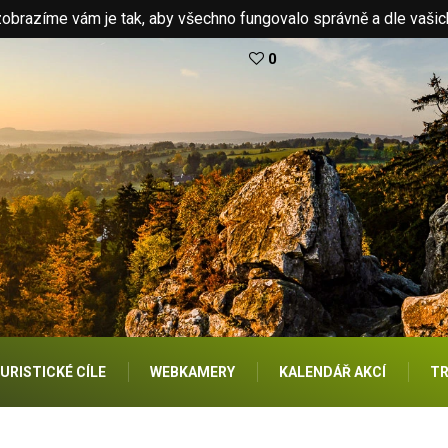
brazíme vám je tak, aby všechno fungovalo správně a dle vašic
0
URISTICKÉ CÍLE
WEBKAMERY
KALENDÁŘ AKCÍ
TR