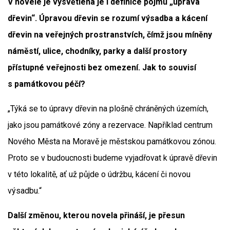
V novele je vysvětlena je i definice pojmu „úprava
dřevin“. Úpravou dřevin se rozumí výsadba a kácení
dřevin na veřejných prostranstvích, čímž jsou míněny
náměstí, ulice, chodníky, parky a další prostory
přístupné veřejnosti bez omezení. Jak to souvisí
s památkovou péčí?
„Týká se to úpravy dřevin na plošně chráněných územích,
jako jsou památkové zóny a rezervace. Například centrum
Nového Města na Moravě je městskou památkovou zónou.
Proto se v budoucnosti budeme vyjadřovat k úpravě dřevin
v této lokalitě, ať už půjde o údržbu, kácení či novou
výsadbu.“
Další změnou, kterou novela přináší, je přesun