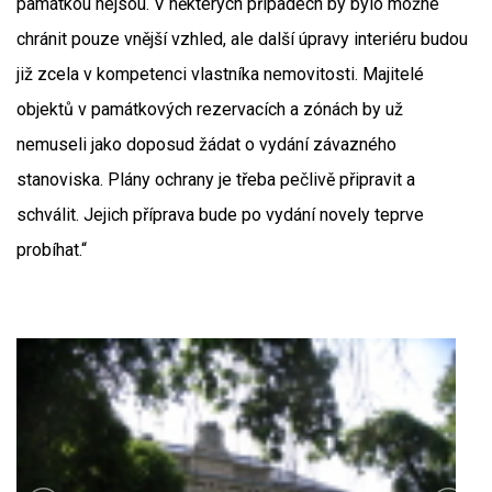
památkou nejsou. V některých případech by bylo možné
chránit pouze vnější vzhled, ale další úpravy interiéru budou
již zcela v kompetenci vlastníka nemovitosti. Majitelé
objektů v památkových rezervacích a zónách by už
nemuseli jako doposud žádat o vydání závazného
stanoviska. Plány ochrany je třeba pečlivě připravit a
schválit. Jejich příprava bude po vydání novely teprve
probíhat.“