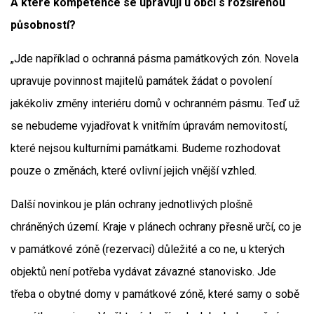
A které kompetence se upravují u obcí s rozšířenou
působností?
„Jde například o ochranná pásma památkových zón. Novela
upravuje povinnost majitelů památek žádat o povolení
jakékoliv změny interiéru domů v ochranném pásmu. Teď už
se nebudeme vyjadřovat k vnitřním úpravám nemovitostí,
které nejsou kulturními památkami. Budeme rozhodovat
pouze o změnách, které ovlivní jejich vnější vzhled.
Další novinkou je plán ochrany jednotlivých plošně
chráněných území. Kraje v plánech ochrany přesně určí, co je
v památkové zóně (rezervaci) důležité a co ne, u kterých
objektů není potřeba vydávat závazné stanovisko. Jde
třeba o obytné domy v památkové zóně, které samy o sobě