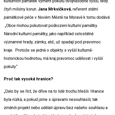
kulturních památek vyměřit pokutu dvojnásobně vyšší, tedy
čtyři milióny korun.
Jana Mrkvičková
, referent státní
památkové péče v Novém Městě na Moravě k tomu dodává:
„Obce mohou pokutovat poškození kulturní památky.
Národní kulturní památky, jako například celostátně
významné hrady, zámky, atd., už spadají pod pravomoc
kraje. Protože se jedná o objekty s vyšší kulturně-
historickou hodnotou, má kraj pravomoc udělovat i vyšší
pokuty.“
Proč tak vysoká hranice?
„Dalo by se říct, že dříve na to lidé trochu hřešili. Hranice
byla nízká, a pokud jsme s úpravami nesouhlasili, tak
změnili projekt nebo udělali úpravu bez našeho souhlasu a