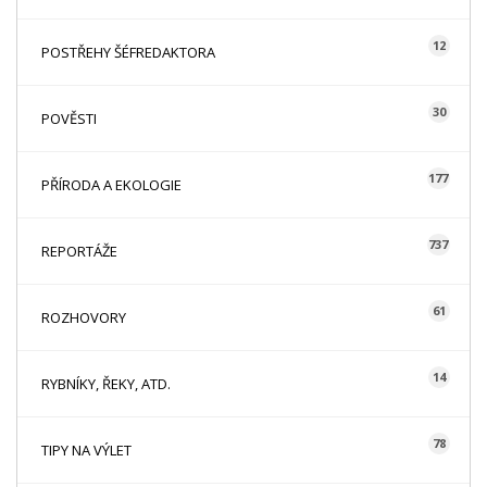
12
POSTŘEHY ŠÉFREDAKTORA
30
POVĚSTI
177
PŘÍRODA A EKOLOGIE
737
REPORTÁŽE
61
ROZHOVORY
14
RYBNÍKY, ŘEKY, ATD.
78
TIPY NA VÝLET