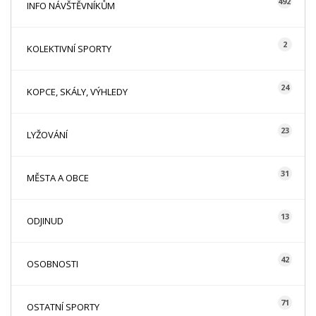
492
INFO NÁVŠTĚVNÍKŮM
2
KOLEKTIVNÍ SPORTY
24
KOPCE, SKÁLY, VÝHLEDY
23
LYŽOVÁNÍ
31
MĚSTA A OBCE
13
ODJINUD
42
OSOBNOSTI
71
OSTATNÍ SPORTY