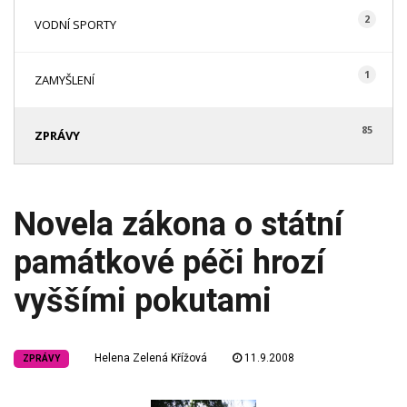
2
VODNÍ SPORTY
1
ZAMYŠLENÍ
85
ZPRÁVY
Novela zákona o státní
památkové péči hrozí
vyššími pokutami
Helena Zelená Křížová
11.9.2008
ZPRÁVY