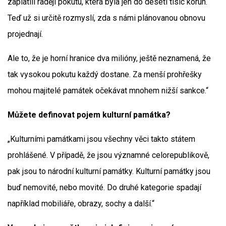
zaplatili raději pokutu, která byla jen do deseti tisíc korun.
Teď už si určitě rozmyslí, zda s námi plánovanou obnovu
projednají.
Ale to, že je horní hranice dva milióny, ještě neznamená, že
tak vysokou pokutu každý dostane. Za menší prohřešky
mohou majitelé památek očekávat mnohem nižší sankce.“
Můžete definovat pojem kulturní památka?
„Kulturními památkami jsou všechny věci takto státem
prohlášené. V případě, že jsou významné celorepublikově,
pak jsou to národní kulturní památky. Kulturní památky jsou
buď nemovité, nebo movité. Do druhé kategorie spadají
například mobiliáře, obrazy, sochy a další.“