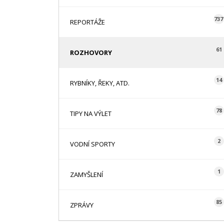
737
REPORTÁŽE
61
ROZHOVORY
14
RYBNÍKY, ŘEKY, ATD.
78
TIPY NA VÝLET
2
VODNÍ SPORTY
1
ZAMYŠLENÍ
85
ZPRÁVY