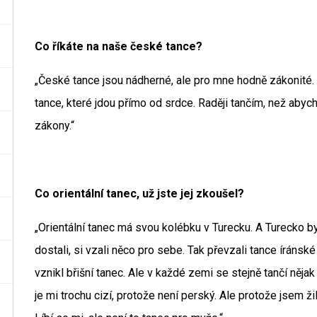
Co říkáte na naše české tance?
„České tance jsou nádherné, ale pro mne hodně zákonité
tance, které jdou přímo od srdce. Raději tančím, než abych
zákony.“
Co orientální tanec, už jste jej zkoušel?
„Orientální tanec má svou kolébku v Turecku. A Turecko b
dostali, si vzali něco pro sebe. Tak převzali tance íráns
vznikl břišní tanec. Ale v každé zemi se stejně tančí nějak j
je mi trochu cizí, protože není perský. Ale protože jsem ži