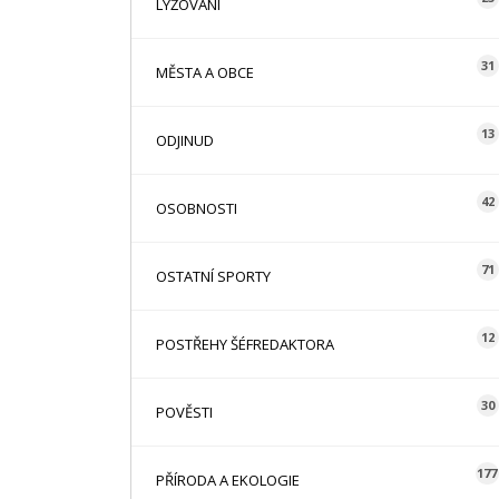
LYŽOVÁNÍ
31
MĚSTA A OBCE
13
ODJINUD
42
OSOBNOSTI
71
OSTATNÍ SPORTY
12
POSTŘEHY ŠÉFREDAKTORA
30
POVĚSTI
177
PŘÍRODA A EKOLOGIE