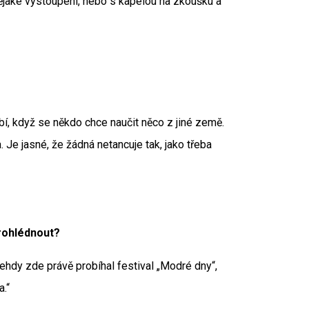
ějaké vystoupení, nebo s kapelou na zkoušku a
íbí, když se někdo chce naučit něco z jiné země.
. Je jasné, že žádná netancuje tak, jako třeba
prohlédnout?
ehdy zde právě probíhal festival „Modré dny“,
a.“