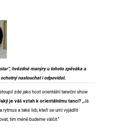
rstar“, hvězdné manýry u tohoto zpěváka a
a ochotný naslouchat i odpovídat.
toupil zde jako host orientální taneční show
Jaký je váš vztah k orientálnímu tanci?
„Já
rytmus a také lidi, kteří se umí vyjádřit
ovat, tím méně budeme válčit.“