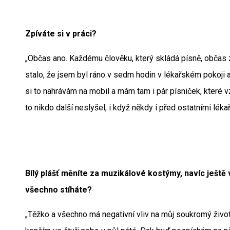
Zpíváte si v práci?
„Občas ano. Každému člověku, který skládá písně, občas 
stalo, že jsem byl ráno v sedm hodin v lékařském pokoji a
si to nahrávám na mobil a mám tam i pár písniček, které v
to nikdo další neslyšel, i když někdy i před ostatními lékař
Bílý plášť měníte za muzikálové kostýmy, navíc ještě
všechno stíháte?
„Těžko a všechno má negativní vliv na můj soukromý život