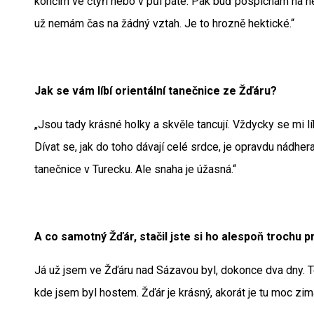
končím ve čtyři nebo v půl páté. Pak buď pospíchám na n
už nemám čas na žádný vztah. Je to hrozně hektické.“
Jak se vám líbí orientální tanečnice ze Žďáru?
„Jsou tady krásné holky a skvěle tancují. Vždycky se mi l
Dívat se, jak do toho dávají celé srdce, je opravdu nádhera
tanečnice v Turecku. Ale snaha je úžasná.“
A co samotný Žďár, stačil jste si ho alespoň trochu 
Já už jsem ve Žďáru nad Sázavou byl, dokonce dva dny. T
kde jsem byl hostem. Žďár je krásný, akorát je tu moc zim