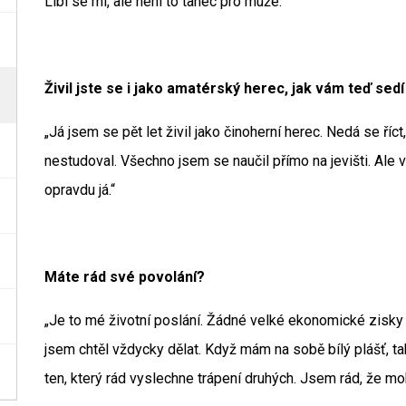
Líbí se mi, ale není to tanec pro muže.“
Živil jste se i jako amatérský herec, jak vám teď 
„Já jsem se pět let živil jako činoherní herec. Nedá se ří
nestudoval. Všechno jsem se naučil přímo na jevišti. Ale 
opravdu já.“
Máte rád své povolání?
„Je to mé životní poslání. Žádné velké ekonomické zisky 
jsem chtěl vždycky dělat. Když mám na sobě bílý plášť, tak 
ten, který rád vyslechne trápení druhých. Jsem rád, že mo