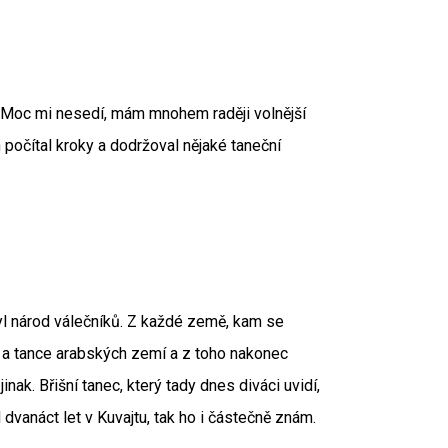
. Moc mi nesedí, mám mnohem raději volnější
 počítal kroky a dodržoval nějaké taneční
yl národ válečníků. Z každé země, kam se
ké a tance arabských zemí a z toho nakonec
inak. Břišní tanec, který tady dnes diváci uvidí,
l dvanáct let v Kuvajtu, tak ho i částečně znám.