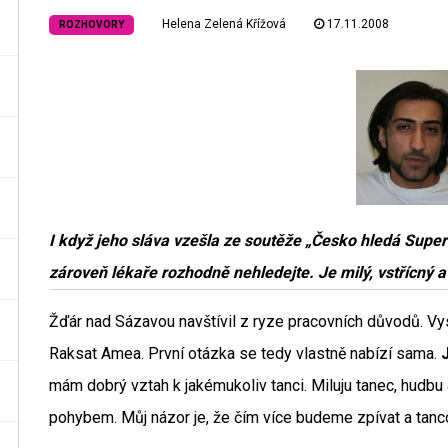
Helena Zelená Křížová
17.11.2008
ROZHOVORY
I když jeho sláva vzešla ze soutěže „Česko hledá Supe
zároveň lékaře rozhodně nehledejte. Je milý, vstřícný 
Žďár nad Sázavou navštívil z ryze pracovních důvodů. Vys
Raksat Amea. První otázka se tedy vlastně nabízí sama.
mám dobrý vztah k jakémukoliv tanci. Miluju tanec, hudbu a 
pohybem. Můj názor je, že čím více budeme zpívat a tanc