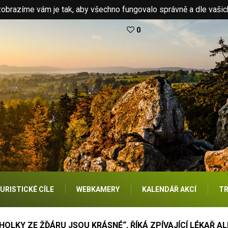
brazíme vám je tak, aby všechno fungovalo správně a dle vašic
0
URISTICKÉ CÍLE
WEBKAMERY
KALENDÁŘ AKCÍ
TR
HOLKY ZE ŽĎÁRU JSOU KRÁSNÉ“, ŘÍKÁ ZPÍVAJÍCÍ LÉKAŘ ALI