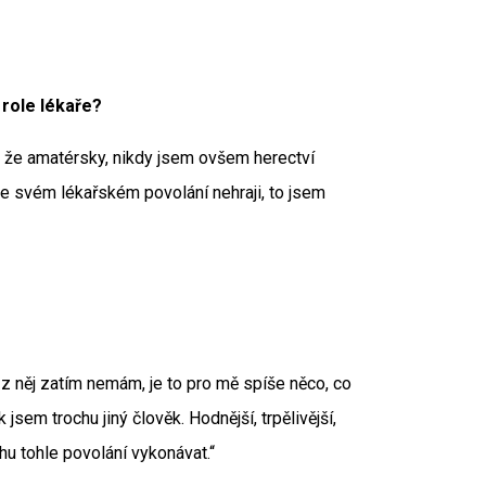
sedí role lékaře?
ct, že amatérsky, nikdy jsem ovšem herectví
ve svém lékařském povolání nehraji, to jsem
z něj zatím nemám, je to pro mě spíše něco, co
jsem trochu jiný člověk. Hodnější, trpělivější,
hu tohle povolání vykonávat.“