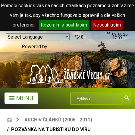
Pomocí cookies vás na našich stránkách poznáme a zobrazíme
vám je tak, aby všechno fungovalo správně a dle vašich
preferencí.
Rozumím a souhlasím
Nesouhlasím
09. 08.26
0
17:09
Powered by
Translate
MENU
ARCHIV ČLÁNKŮ (2006 - 2011)
POZVÁNKA NA TURISTIKU DO VÍRU