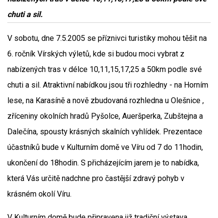
chuti a sil.
V sobotu, dne 7.5.2005 se příznivci turistiky mohou těšit na
6. ročník Vírských výletů, kde si budou moci vybrat z
nabízených tras v délce 10,11,15,17,25 a 50km podle své
chuti a sil. Atraktivní nabídkou jsou tři rozhledny - na Horním
lese, na Karasíně a nově zbudovaná rozhledna u Olešnice ,
zříceniny okolních hradů Pyšolce, Aueršperka, Zubštejna a
Dalečína, spousty krásných skalních vyhlídek. Prezentace
účastníků bude v Kulturním domě ve Víru od 7 do 11hodin,
ukončení do 18hodin. S přicházejícím jarem je to nabídka,
která Vás určitě nadchne pro častější zdravý pohyb v
krásném okolí Víru.
V Kulturním domě bude připravena již tradiční výstava