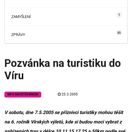
1
ZAMYŠLENÍ
85
ZPRÁVY
Pozvánka na turistiku do
Víru
25.3.2005
INFO NÁVŠTĚVNÍKŮM
V sobotu, dne 7.5.2005 se příznivci turistiky mohou těšit
na 6. ročník Vírských výletů, kde si budou moci vybrat z
nabízených tras v délce 10,11,15,17,25 a 50km podle své