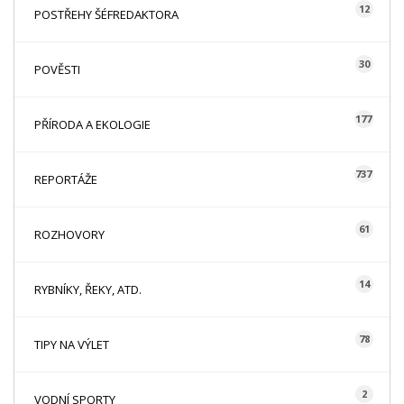
12
POSTŘEHY ŠÉFREDAKTORA
30
POVĚSTI
177
PŘÍRODA A EKOLOGIE
737
REPORTÁŽE
61
ROZHOVORY
14
RYBNÍKY, ŘEKY, ATD.
78
TIPY NA VÝLET
2
VODNÍ SPORTY