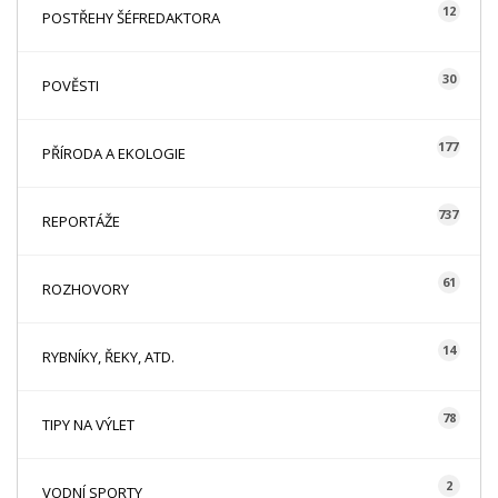
12
POSTŘEHY ŠÉFREDAKTORA
30
POVĚSTI
177
PŘÍRODA A EKOLOGIE
737
REPORTÁŽE
61
ROZHOVORY
14
RYBNÍKY, ŘEKY, ATD.
78
TIPY NA VÝLET
2
VODNÍ SPORTY