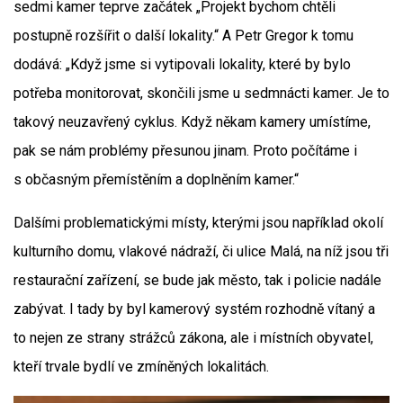
sedmi kamer teprve začátek „Projekt bychom chtěli
postupně rozšířit o další lokality.“ A Petr Gregor k tomu
dodává: „Když jsme si vytipovali lokality, které by bylo
potřeba monitorovat, skončili jsme u sedmnácti kamer. Je to
takový neuzavřený cyklus. Když někam kamery umístíme,
pak se nám problémy přesunou jinam. Proto počítáme i
s občasným přemístěním a doplněním kamer.“
Dalšími problematickými místy, kterými jsou například okolí
kulturního domu, vlakové nádraží, či ulice Malá, na níž jsou tři
restaurační zařízení, se bude jak město, tak i policie nadále
zabývat. I tady by byl kamerový systém rozhodně vítaný a
to nejen ze strany strážců zákona, ale i místních obyvatel,
kteří trvale bydlí ve zmíněných lokalitách.