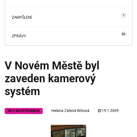
1
ZAMYŠLENÍ
85
ZPRÁVY
V Novém Městě byl
zaveden kamerový
systém
Helena Zelená Křížová
19.1.2009
INFO NÁVŠTĚVNÍKŮM