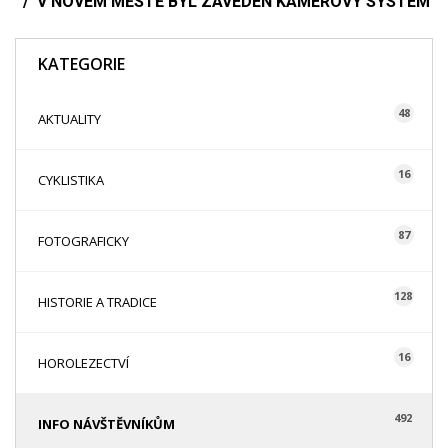
V NOVÉM MĚSTĚ BYL ZAVEDEN KAMEROVÝ SYSTÉM
KATEGORIE
48
AKTUALITY
16
CYKLISTIKA
87
FOTOGRAFICKY
128
HISTORIE A TRADICE
16
HOROLEZECTVÍ
492
INFO NÁVŠTĚVNÍKŮM