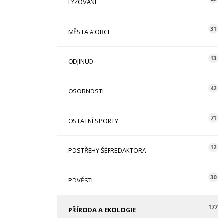
LYŽOVÁNÍ
31
MĚSTA A OBCE
13
ODJINUD
42
OSOBNOSTI
71
OSTATNÍ SPORTY
12
POSTŘEHY ŠÉFREDAKTORA
30
POVĚSTI
177
PŘÍRODA A EKOLOGIE