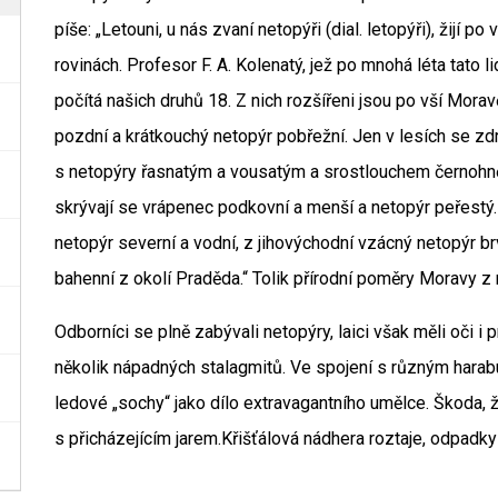
píše: „Letouni, u nás zvaní netopýři (dial. letopýři), žijí po
rovinách. Profesor F. A. Kolenatý, jež po mnohá léta tato
počítá našich druhů 18. Z nich rozšířeni jsou po vší Morav
pozdní a krátkouchý netopýr pobřežní. Jen v lesích se zdr
s netopýry řasnatým a vousatým a srostlouchem černohně
skrývají se vrápenec podkovní a menší a netopýr peřest
netopýr severní a vodní, z jihovýchodní vzácný netopýr br
bahenní z okolí Praděda.“ Tolik přírodní poměry Moravy z
Odborníci se plně zabývali netopýry, laici však měli oči i p
několik nápadných stalagmitů. Ve spojení s různým harabu
ledové „sochy“ jako dílo extravagantního umělce. Škoda,
s přicházejícím jarem.Křišťálová nádhera roztaje, odpadky 