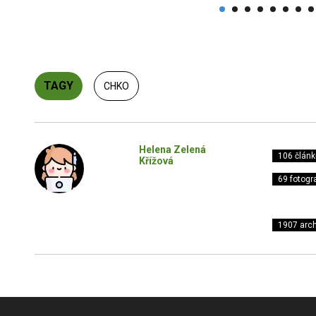
TAGY
CHKO
Helena Zelená
106 článk
Křížová
69 fotogra
1907 arch