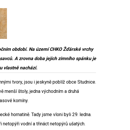
 ročním období. Na území CHKO Žďárské vrchy
o savců. A zrovna doba jejich zimního spánku je
 tu vlastně nachází.
nými tvory, jsou i jeskyně poblíž obce Studnice.
dvě menší štoly, jedna východním a druhá
rasové komíny.
ecké hornatině. Tady jsme vloni byli 29. ledna.
i netopýři vodní a třináct netopýrů ušatých.