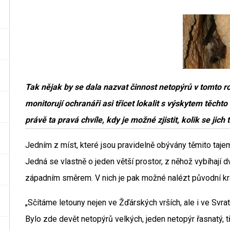
Tak nějak by se dala nazvat činnost netopýrů v tomto
monitorují ochranáři asi třicet lokalit s výskytem těcht
právě ta pravá chvíle, kdy je možné zjistit, kolik se jich
Jedním z míst, které jsou pravidelně obývány těmito tajem
Jedná se vlastně o jeden větší prostor, z něhož vybíhají 
západním směrem. V nich je pak možné nalézt původní k
„Sčítáme letouny nejen ve Žďárských vrších, ale i ve Svrat
Bylo zde devět netopýrů velkých, jeden netopýr řasnatý, tř