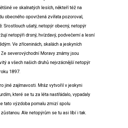
 většině ve skalnatých lesích, někteří též na
 lidu obecného opovržená zvířata pozoroval,
ě: Srostlouch ušatý, netopýr obecný, netopýr
žují netopýři drsný, hvízdavý, podvečerní a lesní
dým. Ve zříceninách, skalách a jeskyních
ý. Ze severovýchodní Moravy známy jsou
vitý a všech našich druhů nejvzácnější netopýr
 roku 1897.
ro jiné zajímavosti. Mráz vytvořil v jeskyni
rdím, které se tu za léta nastřádalo, vypadaly
 že tato výzdoba pomalu zmizí spolu
zůstanou. Ale netopýrům se tu asi líbí i tak.