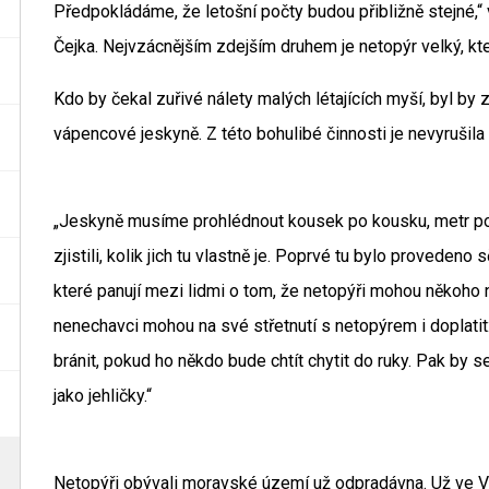
Předpokládáme, že letošní počty budou přibližně stejné,“
Čejka. Nejvzácnějším zdejším druhem je netopýr velký, kt
Kdo by čekal zuřivé nálety malých létajících myší, byl by z
vápencové jeskyně. Z této bohulibé činnosti je nevyrušila 
„Jeskyně musíme prohlédnout kousek po kousku, metr po 
zjistili, kolik jich tu vlastně je. Poprvé tu bylo provedeno 
které panují mezi lidmi o tom, že netopýři mohou někoho 
nenechavci mohou na své střetnutí s netopýrem i doplati
bránit, pokud ho někdo bude chtít chytit do ruky. Pak by 
jako jehličky.“
Netopýři obývali moravské území už odpradávna. Už ve V