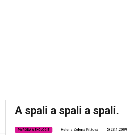
A spali a spali a spali.
Helena Zelená Křížová
23.1.2009
PŘÍRODA A EKOLOGIE