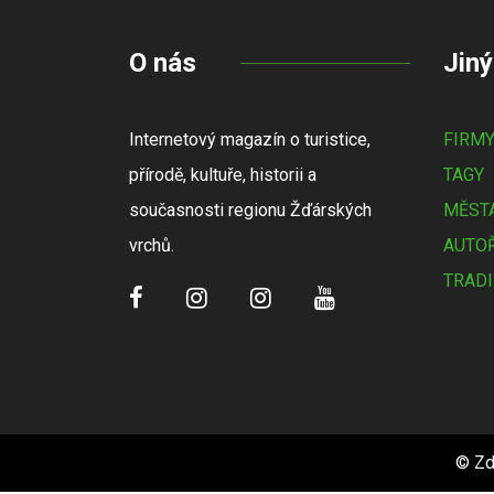
O nás
Jiný
Internetový magazín o turistice,
FIRM
přírodě, kultuře, historii a
TAGY
současnosti regionu Žďárských
MĚSTA
vrchů.
AUTOŘ
TRADI
© Zd