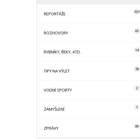
737
REPORTÁŽE
61
ROZHOVORY
14
RYBNÍKY, ŘEKY, ATD.
78
TIPY NA VÝLET
2
VODNÍ SPORTY
1
ZAMYŠLENÍ
85
ZPRÁVY