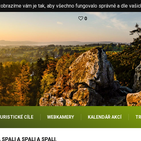
brazíme vám je tak, aby všechno fungovalo správně a dle vašic
0
URISTICKÉ CÍLE
WEBKAMERY
KALENDÁŘ AKCÍ
TR
 SPALI A SPALI A SPALI.