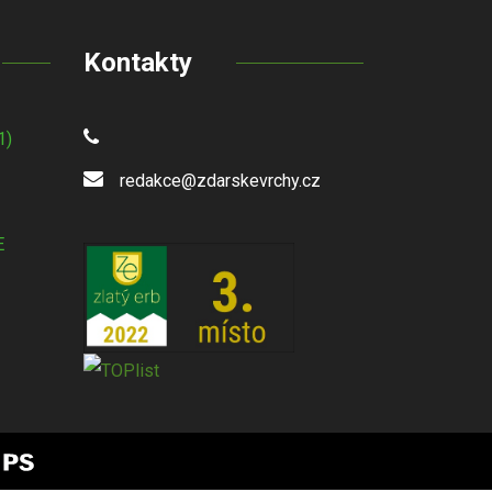
Kontakty
1)
redakce@zdarskevrchy.cz
E