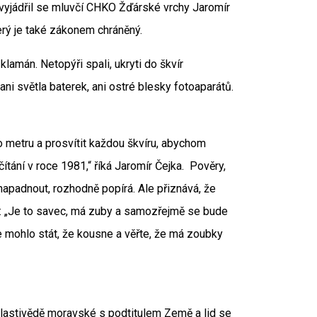
 vyjádřil se mluvčí CHKO Žďárské vrchy Jaromír
erý je také zákonem chráněný.
klamán. Netopýři spali, ukryti do škvír
ani světla baterek, ani ostré blesky fotoaparátů.
metru a prosvítit každou škvíru, abychom
sčítání v roce 1981,“ říká Jaromír Čejka. Pověry,
napadnout, rozhodně popírá. Ale přiznává, že
t: „Je to savec, má zuby a samozřejmě se bude
se mohlo stát, že kousne a věřte, že má zoubky
lastivědě moravské s podtitulem Země a lid se