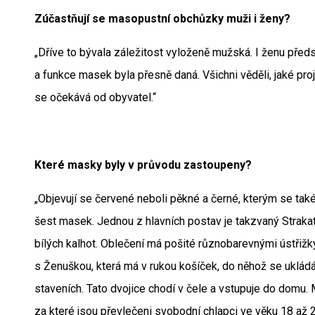
Zúčastňují se masopustní obchůzky muži i ženy?
„Dříve to bývala záležitost vyloženě mužská. I ženu př
a funkce masek byla přesně daná. Všichni věděli, jaké pro
se očekává od obyvatel.“
Které masky byly v průvodu zastoupeny?
„Objevují se červené neboli pěkné a černé, kterým se tak
šest masek. Jednou z hlavních postav je takzvaný Strakat
bílých kalhot. Oblečení má pošité různobarevnými ústřižky 
s Ženuškou, která má v rukou košíček, do něhož se ukládá
staveních. Tato dvojice chodí v čele a vstupuje do domu. 
za které jsou převlečeni svobodní chlapci ve věku 18 až 20