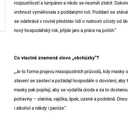
rozpustilostí a lumpáren a nikdo se nesměl zlobit. Dokon
vrchnost vyměňovala s poddanými roli. Poddaní se stávali
se odehrává v rovině představ lidí o nutnosti očisty od šk
nový hospodářský rok, přijde jaro a práce na polích.“
Co vlastně znamená slovo „obchůzky“?
„Je to forma projevu masopustních průvodů, kdy masky 
stavení se zastaví a požádají hospodáře o dovolení, aby 
masky pak popřejí, aby se vydařila úroda a za to dostano
potraviny – slanina, vajíčka, špek, uzené a podobně. Dne
i alkohol a někdy i peníze.“