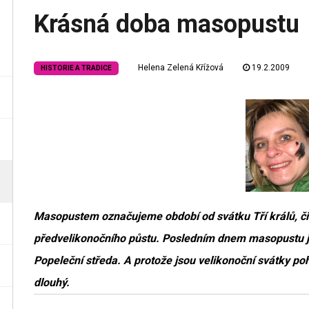
Krásná doba masopustu
Helena Zelená Křížová
19.2.2009
HISTORIE A TRADICE
Masopustem označujeme období od svátku Tří králů, čili
předvelikonočního půstu. Posledním dnem masopustu j
Popeleční středa. A protože jsou velikonoční svátky po
dlouhý.