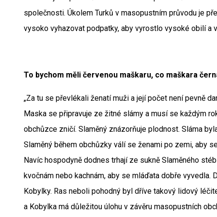
společnosti. Úkolem Turků v masopustním průvodu je př
vysoko vyhazovat podpatky, aby vyrostlo vysoké obilí a v
To bychom měli červenou maškaru, co maškara čern
„Za tu se převlékali ženatí muži a její počet není pevně 
Maska se připravuje ze žitné slámy a musí se každým ro
obchůzce zničí. Slaměný znázorňuje plodnost. Sláma byl
Slaměný během obchůzky válí se ženami po zemi, aby se p
Navíc hospodyně dodnes trhají ze sukně Slaměného stébl
kvočnám nebo kachnám, aby se mláďata dobře vyvedla. Da
Kobylky. Ras neboli pohodný byl dříve takový lidový léči
a Kobylka má důležitou úlohu v závěru masopustních obc