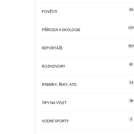
30
POVĚSTI
177
PŘÍRODA A EKOLOGIE
737
REPORTÁŽE
61
ROZHOVORY
14
RYBNÍKY, ŘEKY, ATD.
78
TIPY NA VÝLET
2
VODNÍ SPORTY