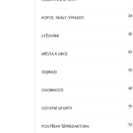
24
KOPCE, SKÁLY, VÝHLEDY
23
LYŽOVÁNÍ
31
MĚSTA A OBCE
13
ODJINUD
42
OSOBNOSTI
71
OSTATNÍ SPORTY
12
POSTŘEHY ŠÉFREDAKTORA