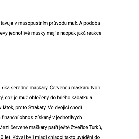
edstavuje v masopustním průvodu muž. A podoba
jevy jednotlivé masky mají a naopak jaká reakce
é říká šeredné maškary. Červenou maškaru tvoří
ý, což je muž oblečený do bílého kabátku a
látek, proto Strakatý. Ve dvojici chodí
 finanční obnos získaný v jednotlivých
Mezi červené maškary patří ještě čtveřice Turků,
 let. Kdysi byli mladí chlapci takto uváděni do