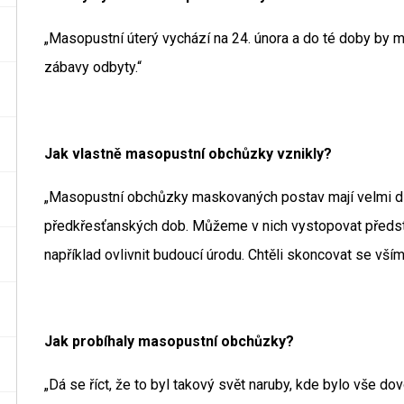
„Masopustní úterý vychází na 24. února a do té doby by
zábavy odbyty.“
Jak vlastně masopustní obchůzky vznikly?
„Masopustní obchůzky maskovaných postav mají velmi dlo
předkřesťanských dob. Můžeme v nich vystopovat představ
například ovlivnit budoucí úrodu. Chtěli skoncovat se vším
Jak probíhaly masopustní obchůzky?
„Dá se říct, že to byl takový svět naruby, kde bylo vše d