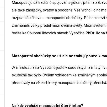
Masopust je už tradičně spojován s jídlem, pitím a zábavo
ale také zabíjačky, svatby a podobně. Vše vrcholilo na m
rozpustilá zábava - masopustní obchůzky. Půlnoc mezi
znamenala velký předěl mezi dvěma světy. Mezi světem z
ředitelka Souboru lidových staveb Vysočina
PhDr. Ilona
Masopustní obchůzky se už ale nestahují pouze k m
„V minulosti a na Vysočině ještě v šedesátých a místy i 
skutečně tak bylo. Ovšem vzhledem ke změněným spol
přesouvaly na víkend, který masopustnímu úterý předcház
Na kdy vychází masopustní úterý letos?