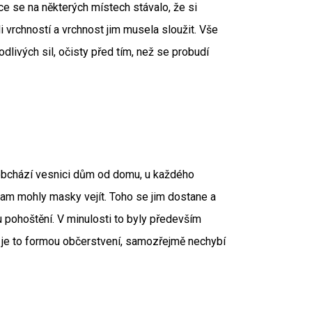
ce se na některých místech stávalo, že si
 vrchností a vrchnost jim musela sloužit. Vše
odlivých sil, očisty před tím, než se probudí
obchází vesnici dům od domu, u každého
tam mohly masky vejít. Toho se jim dostane a
u pohoštění. V minulosti to byly především
s je to formou občerstvení, samozřejmě nechybí