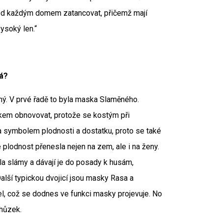
ed každým domem zatancovat, přičemž mají
ysoký len.“
á?
daný. V prvé řadě to byla maska Slaměného.
kem obnovovat, protože se kostým při
a symbolem plodnosti a dostatku, proto se také
lodnost přenesla nejen na zem, ale i na ženy.
a slámy a dávají je do posady k husám,
lší typickou dvojicí jsou masky Rasa a
tel, což se dodnes ve funkci masky projevuje. No
hůzek.