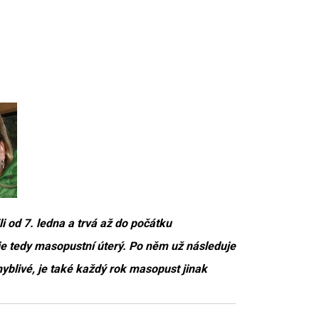
 od 7. ledna a trvá až do počátku
e tedy masopustní úterý. Po něm už následuje
hyblivé, je také každý rok masopust jinak