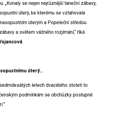
u. „Konaly se nejen nejrůznější taneční zábavy,
asopustní úterý, ke kterému se vztahovala
 masopustním úterým a Popeleční středou
ábavy a světem vážného rozjímání,“ říká
 Vojancová
.
asopustnímu úterý…
v sedmdesátých letech dvacátého století to
ečenským podmínkám se obchůzky postupně
í.“