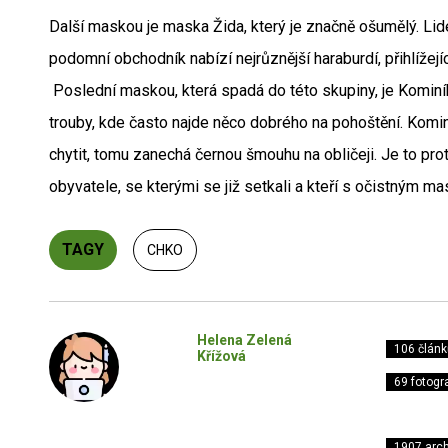
Další maskou je maska Žida, který je značně ošumělý. Lidé
podomní obchodník nabízí nejrůznější haraburdí, přihlížejíc
Poslední maskou, která spadá do této skupiny, je Kominí
trouby, kde často najde něco dobrého na pohoštění. Kominí
chytit, tomu zanechá černou šmouhu na obličeji. Je to prot
obyvatele, se kterými se již setkali a kteří s očistným m
TAGY
CHKO
Helena Zelená
106 článk
Křížová
69 fotogra
1907 arch