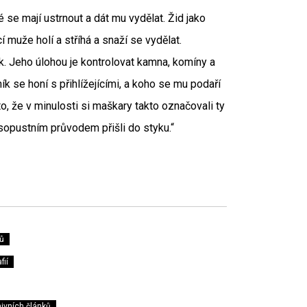
 se mají ustrnout a dát mu vydělat. Žid jako
í muže holí a stříhá a snaží se vydělat.
k. Jeho úlohou je kontrolovat kamna, komíny a
k se honí s přihlížejícími, a koho se mu podaří
o, že v minulosti si maškary takto označovali ty
asopustním průvodem přišli do styku.“
ů
fií
ivních článků