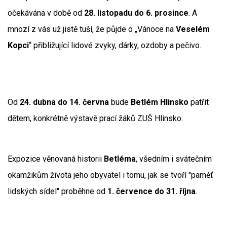
očekávána v době od
28. listopadu do 6. prosince
. A
mnozí z vás už jistě tuší, že půjde o „Vánoce na
Veselém
Kopci
“ přibližující lidové zvyky, dárky, ozdoby a pečivo.
Od
24. dubna do 14. června
bude
Betlém Hlinsko
patřit
dětem, konkrétně výstavě prací žáků ZUŠ Hlinsko.
Expozice věnovaná historii
Betléma
, všedním i svátečním
okamžikům života jeho obyvatel i tomu, jak se tvoří "paměť
lidských sídel" proběhne od
1. července do 31. října
.