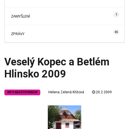
1
ZAMYŠLENÍ
85
ZPRÁVY
Veselý Kopec a Betlém
Hlinsko 2009
Helena Zelená Křížová
20.2.2009
INFO NÁVŠTĚVNÍKŮM