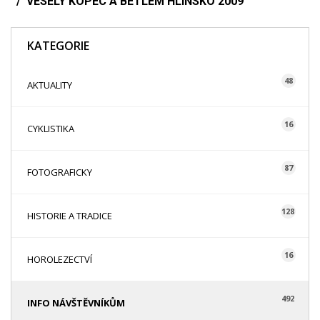
VESELÝ KOPEC A BETLÉM HLINSKO 2009
KATEGORIE
48
AKTUALITY
16
CYKLISTIKA
87
FOTOGRAFICKY
128
HISTORIE A TRADICE
16
HOROLEZECTVÍ
492
INFO NÁVŠTĚVNÍKŮM