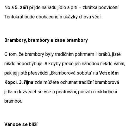
No a
5. září
přijde na řadu jídlo a pití – zkrátka posvícení.
Tentokrát bude obohaceno o ukázky chovu včel.
Brambory, brambory a zase brambory
O tom, že brambory byly tradičním pokrmem Horáků, jistě
nikdo nepochybuje. A kdyby přece jen náhodou někdo váhal,
pak jej jistě přesvědčí „Bramborová sobota“ na
Veselém
Kopci. 3. října
zde můžete ochutnat tradiční bramborová
jídla a dozvědět se vše o pěstování, použití i uskladnění
brambor.
Vánoce se blíží