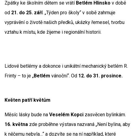
Zpátky ke školním dětem se vrátí
Betlém Hlinsko
v době
od
21. do 25. září
. „Týden pro školy“ v sobě zahrnuje
vyprávění o životě našich předků, ukázky řemesel, tvorbu
vztahu k místu, kde žijeme i regionální historii.
Lidové betlémy a dokonce i unikátní mechanický betlém R.
Frinty – to je „
Betlém
vánoční“. Od
12. do 31. prosince.
Květen patří květům
Měsíc lásky bude na
Veselém Kopci
zasvěcen bylinkám.
16. května
zde proběhne výstava nazvaná „Není bylina, aby
k něčemu nebyla…“ a dozvíte se na ní například, které