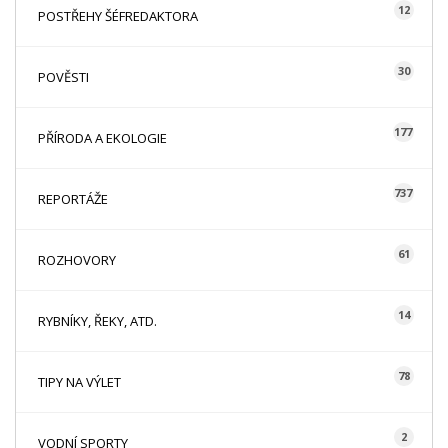
12
POSTŘEHY ŠÉFREDAKTORA
30
POVĚSTI
177
PŘÍRODA A EKOLOGIE
737
REPORTÁŽE
61
ROZHOVORY
14
RYBNÍKY, ŘEKY, ATD.
78
TIPY NA VÝLET
2
VODNÍ SPORTY