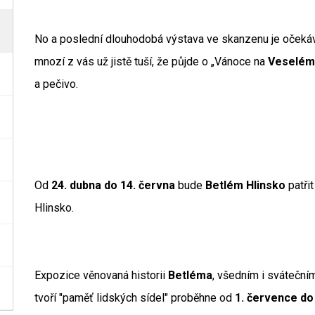
No a poslední dlouhodobá výstava ve skanzenu je očeká
mnozí z vás už jistě tuší, že půjde o „Vánoce na
Veselém
a pečivo.
Od
24. dubna do 14. června
bude
Betlém Hlinsko
patři
Hlinsko.
Expozice věnovaná historii
Betléma
, všedním i sváteční
tvoří "paměť lidských sídel" proběhne od
1. července do 