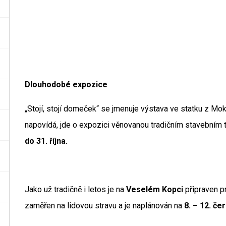
Dlouhodobé expozice
„Stojí, stojí domeček“ se jmenuje výstava ve statku z Mo
napovídá, jde o expozici věnovanou tradičním stavebním t
do 31. října.
Jako už tradičně i letos je na
Veselém Kopci
připraven p
zaměřen na lidovou stravu a je naplánován na
8. – 12. če