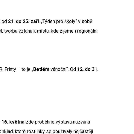
ě od
21. do 25. září
. „Týden pro školy“ v sobě
, tvorbu vztahu k místu, kde žijeme i regionální
Frinty – to je „
Betlém
vánoční“. Od
12. do 31.
.
16. května
zde proběhne výstava nazvaná
íklad, které rostlinky se používaly nejčastěji