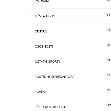
LYŽOVÁNÍ
31
MĚSTA A OBCE
13
ODJINUD
42
OSOBNOSTI
71
OSTATNÍ SPORTY
12
POSTŘEHY ŠÉFREDAKTORA
30
POVĚSTI
177
PŘÍRODA A EKOLOGIE