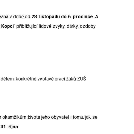
vána v době od
28. listopadu do 6. prosince
. A
 Kopci
“ přibližující lidové zvyky, dárky, ozdoby
t dětem, konkrétně výstavě prací žáků ZUŠ
m okamžikům života jeho obyvatel i tomu, jak se
31. října
.