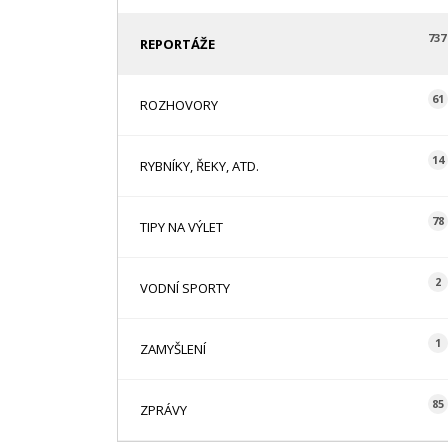
737
REPORTÁŽE
61
ROZHOVORY
14
RYBNÍKY, ŘEKY, ATD.
78
TIPY NA VÝLET
2
VODNÍ SPORTY
1
ZAMYŠLENÍ
85
ZPRÁVY