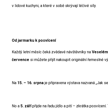
v lidové kuchyni, a které v sobě skrývají léčivé síly.
Od jarmarku k posvícení
Každý letní měsíc čeká zvědavé návštěvníky na
Veselém
července
si můžete přijít nakoupit originální řemeslné v
Na
15. – 16. srpna
je připravena výstava nazvaná „Jak se
No a
5. září
přijde na řadu jídlo a pití – zkrátka posvícen