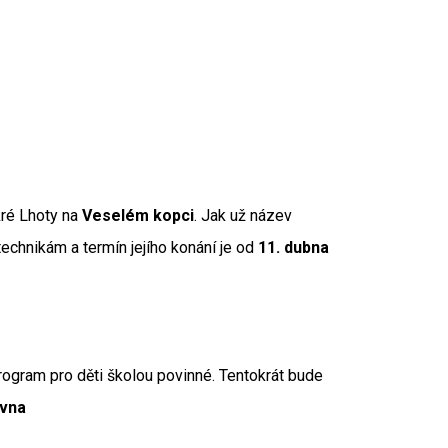
kré Lhoty na
Veselém kopci
. Jak už název
echnikám a termín jejího konání je od
11. dubna
rogram pro děti školou povinné. Tentokrát bude
rvna