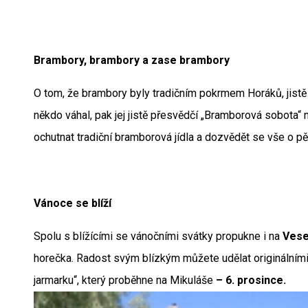
Brambory, brambory a zase brambory
O tom, že brambory byly tradičním pokrmem Horáků, jistě
někdo váhal, pak jej jistě přesvědčí „Bramborová sobota“ 
ochutnat tradiční bramborová jídla a dozvědět se vše o pě
Vánoce se blíží
Spolu s blížícími se vánočními svátky propukne i na
Vese
horečka. Radost svým blízkým můžete udělat originální
jarmarku“, který proběhne na Mikuláše
– 6. prosince.