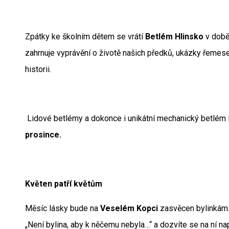
Zpátky ke školním dětem se vrátí
Betlém Hlinsko
v dob
zahrnuje vyprávění o životě našich předků, ukázky řemesel
historii.
Lidové betlémy a dokonce i unikátní mechanický betlém R. 
prosince.
Květen patří květům
Měsíc lásky bude na
Veselém Kopci
zasvěcen bylinkám
„Není bylina, aby k něčemu nebyla…“ a dozvíte se na ní např