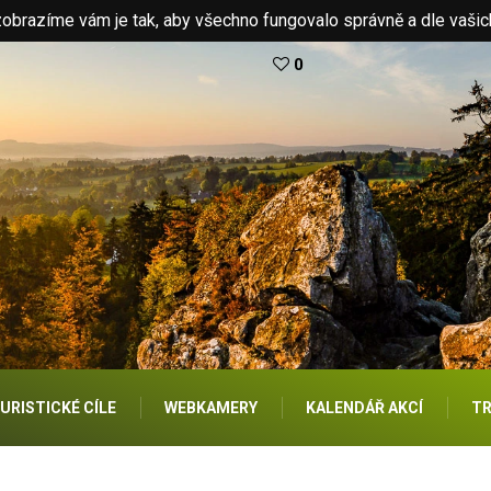
brazíme vám je tak, aby všechno fungovalo správně a dle vašic
0
URISTICKÉ CÍLE
WEBKAMERY
KALENDÁŘ AKCÍ
TR