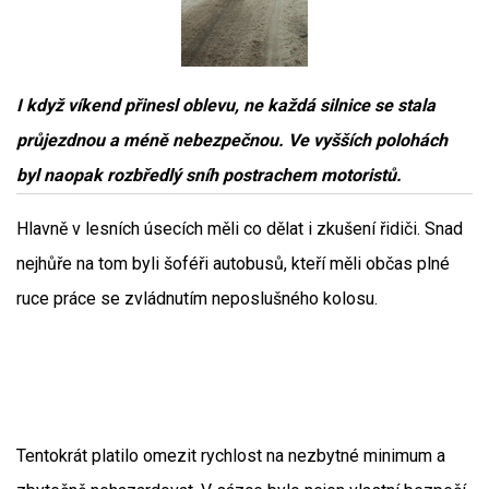
I když víkend přinesl oblevu, ne každá silnice se stala
průjezdnou a méně nebezpečnou. Ve vyšších polohách
byl naopak rozbředlý sníh postrachem motoristů.
Hlavně v lesních úsecích měli co dělat i zkušení řidiči. Snad
nejhůře na tom byli šoféři autobusů, kteří měli občas plné
ruce práce se zvládnutím neposlušného kolosu.
Tentokrát platilo omezit rychlost na nezbytné minimum a