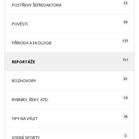
12
POSTŘEHY ŠÉFREDAKTORA
30
POVĚSTI
177
PŘÍRODA A EKOLOGIE
737
REPORTÁŽE
61
ROZHOVORY
14
RYBNÍKY, ŘEKY, ATD.
78
TIPY NA VÝLET
2
VODNÍ SPORTY