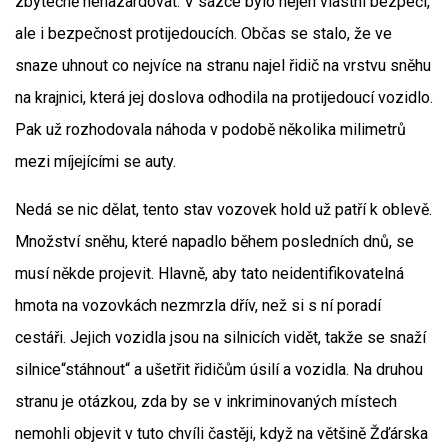
zbytečně nehazardovat. V sázce bylo nejen vlastní bezpečí,
ale i bezpečnost protijedoucích. Občas se stalo, že ve
snaze uhnout co nejvíce na stranu najel řidič na vrstvu sněhu
na krajnici, která jej doslova odhodila na protijedoucí vozidlo.
Pak už rozhodovala náhoda v podobě několika milimetrů
mezi míjejícími se auty.
Nedá se nic dělat, tento stav vozovek hold už patří k oblevě.
Množství sněhu, které napadlo během posledních dnů, se
musí někde projevit. Hlavně, aby tato neidentifikovatelná
hmota na vozovkách nezmrzla dřív, než si s ní poradí
cestáři. Jejich vozidla jsou na silnicích vidět, takže se snaží
silnice“stáhnout“ a ušetřit řidičům úsilí a vozidla. Na druhou
stranu je otázkou, zda by se v inkriminovaných místech
nemohli objevit v tuto chvíli častěji, když na většině Žďárska