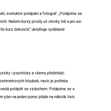
pěč, instruktor potápění a fotograf. „Potápíme se
ch. Našimi kurzy prošly už stovky lidí a jen asi
ilo kurz dokončit,“ uklidňuje vyděšené
yzicky i psychicky a všemu předchází
acetimetrových hloubek, navíc je potřeba
k nedá potápět se vzduchem. Potápíme se s
m plyn na jeden ponor přijde na několik tisíc