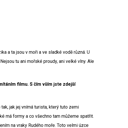
zika a ta jsou v moři a ve sladké vodě různá. U
Nejsou tu ani mořské proudy, ani velké vlny. Ale
ítáním filmu. S čím vším jste zdejší
k, jak jej vnímá turista, který tuto zemi
 jaké má formy a co všechno tam můžeme spatřit.
řením na vraky Rudého moře. Toto velmi úzce