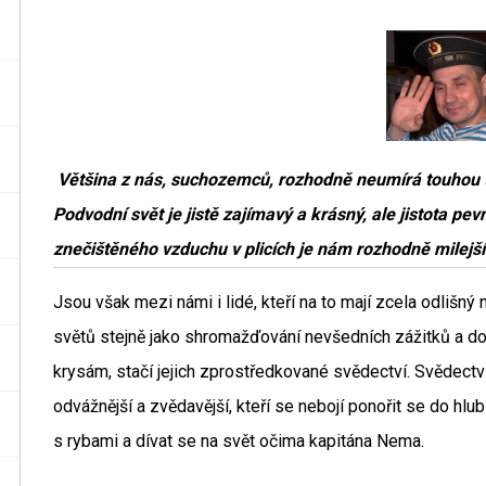
Většina z nás, suchozemců, rozhodně neumírá touhou tr
Podvodní svět je jistě zajímavý a krásný, ale jistota p
znečištěného vzduchu v plicích je nám rozhodně milejš
Jsou však mezi námi i lidé, kteří na to mají zcela odlišn
světů stejně jako shromažďování nevšedních zážitků a 
krysám, stačí jejich zprostředkované svědectví. Svědectví 
odvážnější a zvědavější, kteří se nebojí ponořit se do hlu
s rybami a dívat se na svět očima kapitána Nema.