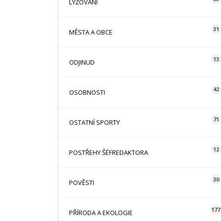
LYŽOVÁNÍ
31
MĚSTA A OBCE
13
ODJINUD
42
OSOBNOSTI
71
OSTATNÍ SPORTY
12
POSTŘEHY ŠÉFREDAKTORA
30
POVĚSTI
177
PŘÍRODA A EKOLOGIE