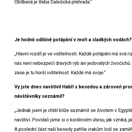
Oblíbená je třeba Dalešická přehrada.“
Je hodně odlišné potápění v moři a sladkých vodách?
„Hlavní rozdíl je ve viditelnosti. Každé potápění má svá ri
nás není nebezpečí dravých ryb ani jedovatých živočichů. 
zase je tu horší viditelnost. Každé má svoje.“
Vy jste dnes navštívil Habří s besedou a zároveň prom
návštěvníky seznámil?
„Jednak jsem je chtěl blíže seznámit se životem v Egyptě ta
navštíví. Povídali jsme si o korálovém útesu, jak vzniká,
A poslední část naší besedy patřila vrakům lodí se zamě