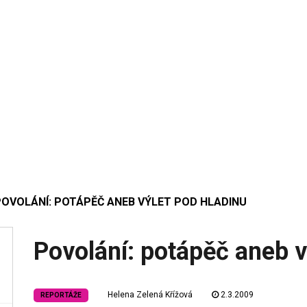
POVOLÁNÍ: POTÁPĚČ ANEB VÝLET POD HLADINU
Povolání: potápěč aneb v
Helena Zelená Křížová
2.3.2009
REPORTÁŽE