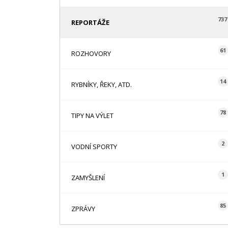
737
REPORTÁŽE
61
ROZHOVORY
14
RYBNÍKY, ŘEKY, ATD.
78
TIPY NA VÝLET
2
VODNÍ SPORTY
1
ZAMYŠLENÍ
85
ZPRÁVY