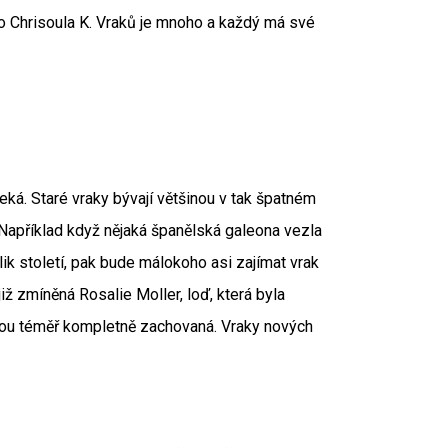
bo Chrisoula K. Vraků je mnoho a každý má své
eká. Staré vraky bývají většinou v tak špatném
d. Například když nějaká španělská galeona vezla
ik století, pak bude málokoho asi zajímat vrak
ž zmíněná Rosalie Moller, loď, která byla
dou téměř kompletně zachovaná. Vraky nových