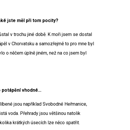
ké jste měl při tom pocity?
ůstal v trochu jiné době. K moři jsem se dostal
ápěl v Chorvatsku a samozřejmě to pro mne byl
ylo o něčem úplně jiném, než na co jsem byl
ro potápění vhodné…
oblíbené jsou například Svobodné Heřmanice,
stá voda. Přehrady jsou většinou natolik
olika krátkých úsecích lze něco spatřit.