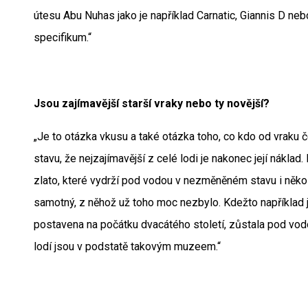
útesu Abu Nuhas jako je například Carnatic, Giannis D ne
specifikum.“
Jsou zajímavější starší vraky nebo ty novější?
„Je to otázka vkusu a také otázka toho, co kdo od vraku č
stavu, že nejzajímavější z celé lodi je nakonec její nákla
zlato, které vydrží pod vodou v nezměněném stavu i někol
samotný, z něhož už toho moc nezbylo. Kdežto například ji
postavena na počátku dvacátého století, zůstala pod vo
lodí jsou v podstatě takovým muzeem.“