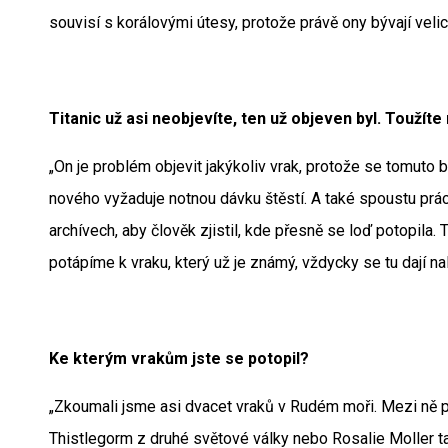
souvisí s korálovými útesy, protože právě ony bývají velic
Titanic už asi neobjevíte, ten už objeven byl. Toužíte 
„On je problém objevit jakýkoliv vrak, protože se tomuto b
nového vyžaduje notnou dávku štěstí. A také spoustu prá
archívech, aby člověk zjistil, kde přesně se loď potopila. 
potápíme k vraku, který už je známý, vždycky se tu dají na
Ke kterým vrakům jste se potopil?
„Zkoumali jsme asi dvacet vraků v Rudém moři. Mezi ně pa
Thistlegorm z druhé světové války nebo Rosalie Moller ta