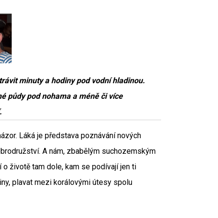
ávit minuty a hodiny pod vodní hladinou.
evné půdy pod nohama a méně či více
í.
ý názor. Láká je představa poznávání nových
dobrodružství. A nám, zbabělým suchozemským
o životě tam dole, kam se podívají jen ti
biny, plavat mezi korálovými útesy spolu