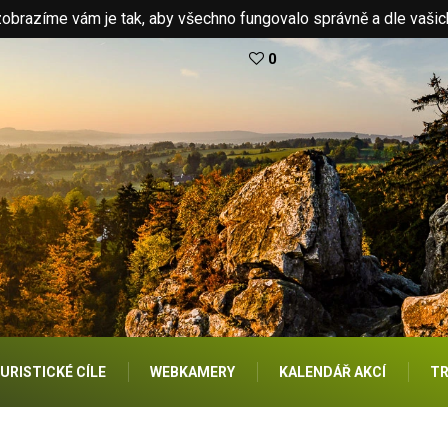
brazíme vám je tak, aby všechno fungovalo správně a dle vašic
0
URISTICKÉ CÍLE
WEBKAMERY
KALENDÁŘ AKCÍ
TR