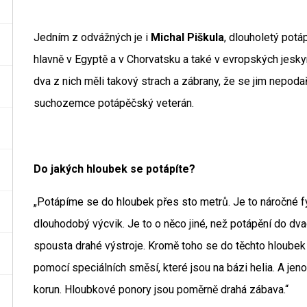
Jedním z odvážných je i
Michal Piškula
, dlouholetý potá
hlavně v Egyptě a v Chorvatsku a také v evropských jeskyní
dva z nich měli takový strach a zábrany, že se jim nepodař
suchozemce potápěčský veterán.
Do jakých hloubek se potápíte?
„Potápíme se do hloubek přes sto metrů. Je to náročné f
dlouhodobý výcvik. Je to o něco jiné, než potápění do dv
spousta drahé výstroje. Kromě toho se do těchto hloube
pomocí speciálních směsí, které jsou na bázi helia. A jeno
korun. Hloubkové ponory jsou poměrně drahá zábava.“