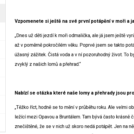
Vzpomenete si ještě na své první potápění v moři a ja
„Dnes už děti jezdí k moři odmalička, ale já jsem ještě vyr
až v poměrně pokročilém věku. Poprvé jsem se takto pot
úžasný zážitek. Čistá voda a v ní pozoruhodný život. To b
zvyklý z našich lomů a přehrad.“
Nabízí se otázka které naše lomy a přehrady jsou p
„Těžko říct, hodně se to mění v průběhu roku. Ale velmi 
ležící mezi Opavou a Bruntálem. Tam bývá často krásně či
znečištěné, že se v nich už skoro nedá potápět. Jen na něk