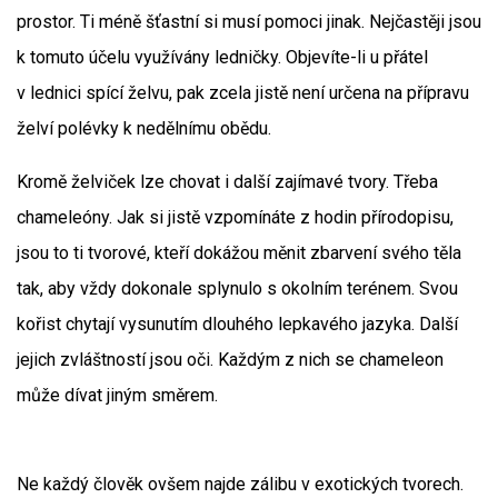
prostor. Ti méně šťastní si musí pomoci jinak. Nejčastěji jsou
k tomuto účelu využívány ledničky. Objevíte-li u přátel
v lednici spící želvu, pak zcela jistě není určena na přípravu
želví polévky k nedělnímu obědu.
Kromě želviček lze chovat i další zajímavé tvory. Třeba
chameleóny. Jak si jistě vzpomínáte z hodin přírodopisu,
jsou to ti tvorové, kteří dokážou měnit zbarvení svého těla
tak, aby vždy dokonale splynulo s okolním terénem. Svou
kořist chytají vysunutím dlouhého lepkavého jazyka. Další
jejich zvláštností jsou oči. Každým z nich se chameleon
může dívat jiným směrem.
Ne každý člověk ovšem najde zálibu v exotických tvorech.