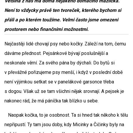
Většina z nás má doma nějakého domácího mazlíčka.
Není to vždycky právě ten tvoreček, kterého bychom si
přáli a po kterém toužíme. Velmi často jsme omezeni
prostorem nebo finančními možnostmi.
Nejčastěji lidé chovají psy nebo kočky. Záleží na tom, čemu
dáváme přednost. Pejsánkové bývají poslušnější a
neskonale věrní. Za svého pána by dýchali. Do bytů si
v převážné pořizujeme psy menší, i když v poslední době
není výjimkou setkat se v panelákové garsonce třeba
s dogou. Však už se tam všichni nějak srovnají. A pejsek je
nakonec rád, že má páníčka tak blízko u sebe.
Naopak kočka, to je osobnost. Ta si hned tak někoho k tělu
nepřipustí. Ty tam jsou doby, kdy Micinky a Čičinky byly na