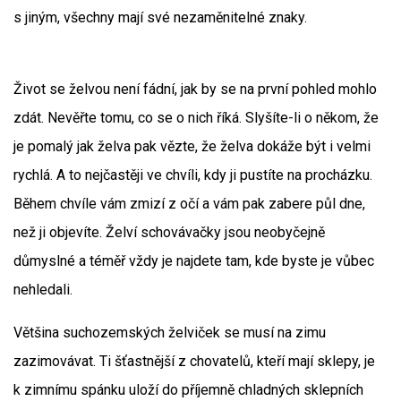
s jiným, všechny mají své nezaměnitelné znaky.
Život se želvou není fádní, jak by se na první pohled mohlo
zdát. Nevěřte tomu, co se o nich říká. Slyšíte-li o někom, že
je pomalý jak želva pak vězte, že želva dokáže být i velmi
rychlá. A to nejčastěji ve chvíli, kdy ji pustíte na procházku.
Během chvíle vám zmizí z očí a vám pak zabere půl dne,
než ji objevíte. Želví schovávačky jsou neobyčejně
důmyslné a téměř vždy je najdete tam, kde byste je vůbec
nehledali.
Většina suchozemských želviček se musí na zimu
zazimovávat. Ti šťastnější z chovatelů, kteří mají sklepy, je
k zimnímu spánku uloží do příjemně chladných sklepních