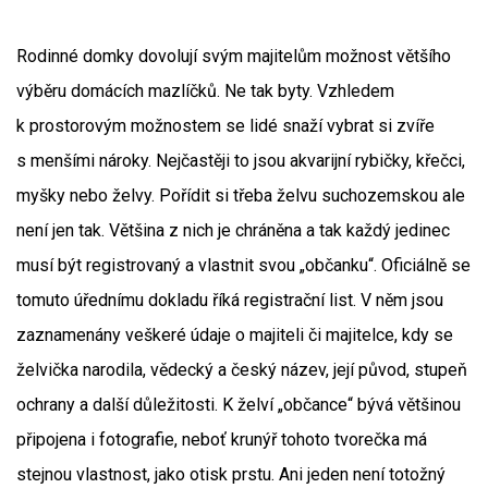
Rodinné domky dovolují svým majitelům možnost většího
výběru domácích mazlíčků. Ne tak byty. Vzhledem
k prostorovým možnostem se lidé snaží vybrat si zvíře
s menšími nároky. Nejčastěji to jsou akvarijní rybičky, křečci,
myšky nebo želvy. Pořídit si třeba želvu suchozemskou ale
není jen tak. Většina z nich je chráněna a tak každý jedinec
musí být registrovaný a vlastnit svou „občanku“. Oficiálně se
tomuto úřednímu dokladu říká registrační list. V něm jsou
zaznamenány veškeré údaje o majiteli či majitelce, kdy se
želvička narodila, vědecký a český název, její původ, stupeň
ochrany a další důležitosti. K želví „občance“ bývá většinou
připojena i fotografie, neboť krunýř tohoto tvorečka má
stejnou vlastnost, jako otisk prstu. Ani jeden není totožný