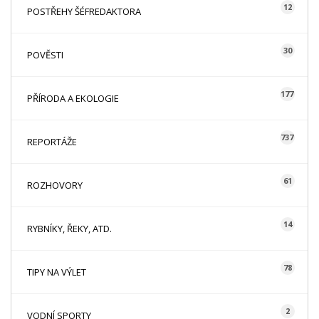
12
POSTŘEHY ŠÉFREDAKTORA
30
POVĚSTI
177
PŘÍRODA A EKOLOGIE
737
REPORTÁŽE
61
ROZHOVORY
14
RYBNÍKY, ŘEKY, ATD.
78
TIPY NA VÝLET
2
VODNÍ SPORTY