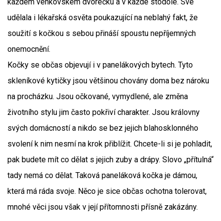
každém venkovském dvorečku a v každé stodole. Své
udělala i lékařská osvěta poukazující na neblahý fakt, že
soužití s kočkou s sebou přináší spoustu nepříjemných
onemocnění.
Kočky se občas objevují i v panelákových bytech. Tyto
skleníkové kytičky jsou většinou chovány doma bez nároku
na procházku. Jsou očkované, vymydlené, ale změna
životního stylu jim často pokřiví charakter. Jsou královny
svých domácností a nikdo se bez jejich blahosklonného
svolení k nim nesmí na krok přiblížit. Chcete-li si je pohladit,
pak budete mít co dělat s jejich zuby a drápy. Slovo „přítulná“
tady nemá co dělat. Taková paneláková kočka je dámou,
která má ráda svoje. Něco je sice občas ochotna tolerovat,
mnohé věci jsou však v její přítomnosti přísně zakázány.