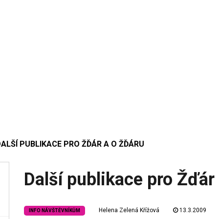
ALŠÍ PUBLIKACE PRO ŽĎÁR A O ŽĎÁRU
Další publikace pro Žďár
Helena Zelená Křížová
13.3.2009
INFO NÁVŠTĚVNÍKŮM