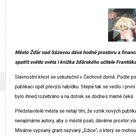
Město Žďár nad Sázavou dává hodně prostoru a financí
spatřit světlo světa i knížka žďárského učitele Frant
Slavnostní křest se uskutečnil v Čechově domě. Podle po
publikaci opět převýší nabídku. Stejně tak se vedlo i prv
bylo ihned rozebráno a na dotisk se dodnes marně čeká.
Představitelé města se netají tím, že vznik nových publik
nenajímáme autory, aby o městě psali, dáváme prostor vše
Míváme vypsaný grant nazvaný „Edice“, o který se mohou u