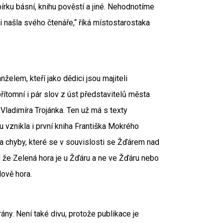
bírku básní, knihu pověstí a jiné. Nehodnotíme
i našla svého čtenáře,“ říká místostarostaka
želem, kteří jako dědici jsou majiteli
řítomní i pár slov z úst představitelů města
Vladimíra Trojánka. Ten už má s texty
 vznikla i první kniha Františka Mokrého
a chyby, které se v souvislosti se Žďárem nad
lad že Zelená hora je u Žďáru a ne ve Žďáru nebo
ově hora.
ny. Není také divu, protože publikace je