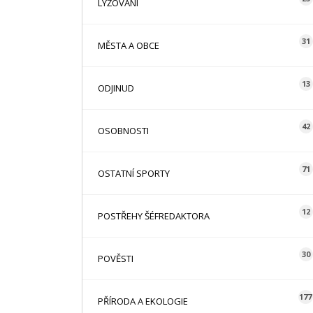
LYŽOVÁNÍ
31
MĚSTA A OBCE
13
ODJINUD
42
OSOBNOSTI
71
OSTATNÍ SPORTY
12
POSTŘEHY ŠÉFREDAKTORA
30
POVĚSTI
177
PŘÍRODA A EKOLOGIE