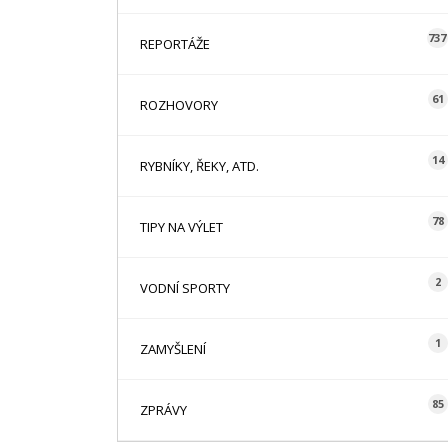
737
REPORTÁŽE
61
ROZHOVORY
14
RYBNÍKY, ŘEKY, ATD.
78
TIPY NA VÝLET
2
VODNÍ SPORTY
1
ZAMYŠLENÍ
85
ZPRÁVY