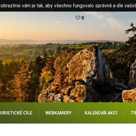
brazíme vám je tak, aby všechno fungovalo správně a dle vašic
0
URISTICKÉ CÍLE
WEBKAMERY
KALENDÁŘ AKCÍ
TR