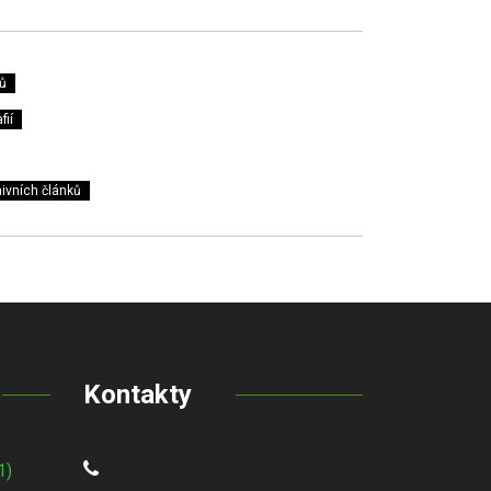
ů
fií
ivních článků
Kontakty
1)