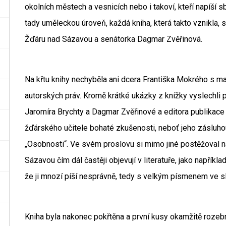
okolních městech a vesnicích nebo i takoví, kteří napíší s
tady uměleckou úroveň, každá kniha, která takto vznikla, s
Žďáru nad Sázavou a senátorka Dagmar Zvěřinová.
Na křtu knihy nechyběla ani dcera Františka Mokrého s man
autorských práv. Kromě krátké ukázky z knížky vyslechli p
Jaromíra Brychty a Dagmar Zvěřinové a editora publikace 
žďárského učitele bohaté zkušenosti, neboť jeho zásluhou
„Osobnosti“. Ve svém proslovu si mimo jiné postěžoval n
Sázavou čím dál častěji objevují v literatuře, jako napřík
že ji mnozí píší nesprávně, tedy s velkým písmenem ve sl
Kniha byla nakonec pokřtěna a první kusy okamžitě rozebrá