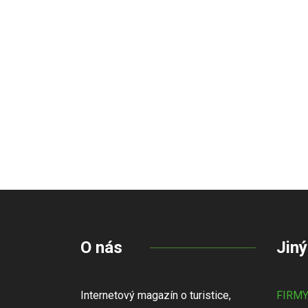
O nás
Jiný
Internetový magazín o turistice,
FIRM