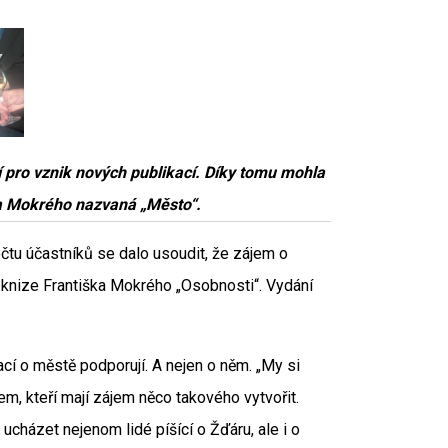
 pro vznik nových publikací. Díky tomu mohla
iška Mokrého nazvaná „Město“.
čtu účastníků se dalo usoudit, že zájem o
ní knize Františka Mokrého „Osobnosti“. Vydání
ací o městě podporují. A nejen o něm. „My si
m, kteří mají zájem něco takového vytvořit.
cházet nejenom lidé píšící o Žďáru, ale i o