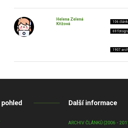
Helena Zelená
106 článk
Křížová
69 fotogra
1907 arch
 pohled
Další informace
Y
ARCHIV ČLÁNKŮ (2006 - 201