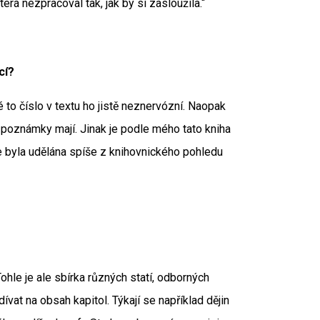
erá nezpracoval tak, jak by si zasloužila.“
cí?
to číslo v textu ho jistě neznervózní. Naopak
 ty poznámky mají. Jinak je podle mého tato kniha
e byla udělána spíše z knihovnického pohledu
ohle je ale sbírka různých statí, odborných
vat na obsah kapitol. Týkají se například dějin