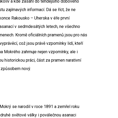
nikoliv a kde zasáhl do tehdejšího dobového
u zajímavých informací. Dá se říct, že ne
konce Rakousko – Uherska v éře první
d asanací v sedmdesátých letech, ne všechno
menech. Kromě oficiálních pramenů jsou pro nás
yprávěcí, což jsou právě vzpomínky lidí, kteří
 pana Mokrého zahrnuje nejen vzpomínky, ale i
u historickou práci, část za pramen narativní
ým způsobem nový.
k Mokrý se narodil v roce 1891 a zemřel roku
i druhé světové války i poválečnou asanaci