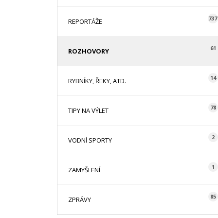
737
REPORTÁŽE
61
ROZHOVORY
14
RYBNÍKY, ŘEKY, ATD.
78
TIPY NA VÝLET
2
VODNÍ SPORTY
1
ZAMYŠLENÍ
85
ZPRÁVY