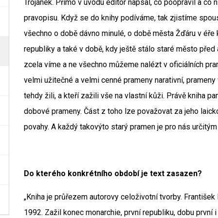
Trojánek. Přímo v úvodu editor napsal, co poopravil a co 
pravopisu. Když se do knihy podíváme, tak zjistíme spoust
všechno o době dávno minulé, o době města Žďáru v éře 
republiky a také v době, kdy ještě stálo staré město pře
zcela víme a ne všechno můžeme nalézt v oficiálních pra
velmi užitečné a velmi cenné prameny narativní, prameny v
tehdy žili, a kteří zažili vše na vlastní kůži. Právě kniha
dobové prameny. Část z toho lze považovat za jeho laicko
povahy. A každý takovýto starý pramen je pro nás určit
Do kterého konkrétního období je text zasazen?
„Kniha je průřezem autorovy celoživotní tvorby. Františe
1992. Zažil konec monarchie, první republiku, dobu první 