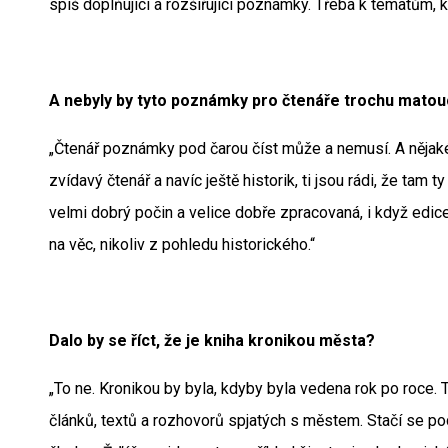
spíš doplňující a rozšiřující poznámky. Třeba k tématům, kt
A nebyly by tyto poznámky pro čtenáře trochu matou
„Čtenář poznámky pod čarou číst může a nemusí. A nějaké 
zvídavý čtenář a navíc ještě historik, ti jsou rádi, že tam
velmi dobrý počin a velice dobře zpracovaná, i když edic
na věc, nikoliv z pohledu historického.“
Dalo by se říct, že je kniha kronikou města?
„To ne. Kronikou by byla, kdyby byla vedena rok po roce. T
článků, textů a rozhovorů spjatých s městem. Stačí se podí