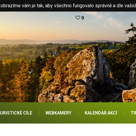
brazíme vám je tak, aby všechno fungovalo správně a dle vašic
0
URISTICKÉ CÍLE
WEBKAMERY
KALENDÁŘ AKCÍ
TR