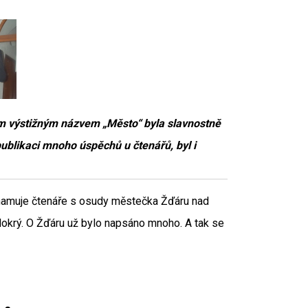
m výstižným názvem „Město“ byla slavnostně
publikaci mnoho úspěchů u čtenářů, byl i
znamuje čtenáře s osudy městečka Žďáru nad
k Mokrý. O Žďáru už bylo napsáno mnoho. A tak se