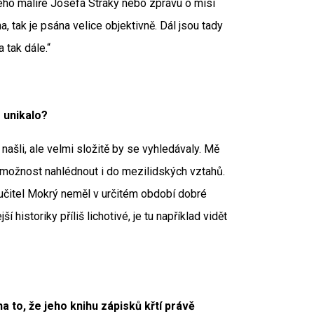
ého malíře Josefa Straky nebo zprávu o misi
a, tak je psána velice objektivně. Dál jsou tady
a tak dále.“
 unikalo?
šli, ale velmi složitě by se vyhledávaly. Mě
í možnost nahlédnout i do mezilidských vztahů.
 učitel Mokrý neměl v určitém období dobré
historiky příliš lichotivé, je tu například vidět
a to, že jeho knihu zápisků křtí právě