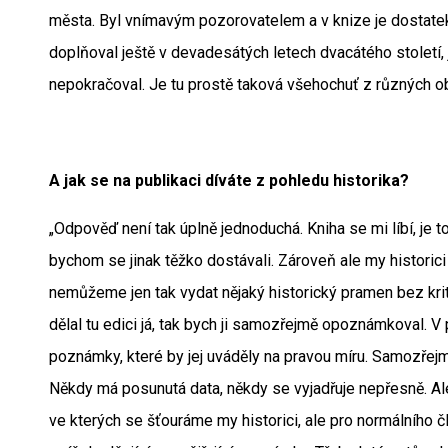
města. Byl vnímavým pozorovatelem a v knize je dostatek 
doplňoval ještě v devadesátých letech dvacátého století,
nepokračoval. Je tu prostě taková všehochuť z různých ob
A jak se na publikaci díváte z pohledu historika?
„Odpověď není tak úplně jednoduchá. Kniha se mi líbí, je 
bychom se jinak těžko dostávali. Zároveň ale my historici
nemůžeme jen tak vydat nějaký historický pramen bez kri
dělal tu edici já, tak bych ji samozřejmě opoznámkoval. V 
poznámky, které by jej uváděly na pravou míru. Samozřejmě
Někdy má posunutá data, někdy se vyjadřuje nepřesně. Ale
ve kterých se šťouráme my historici, ale pro normálního č