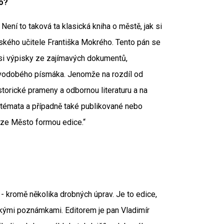
o?
 Není to taková ta klasická kniha o městě, jak si
rského učitele Františka Mokrého. Tento pán se
si výpisky ze zajímavých dokumentů,
ovodobého písmáka. Jenomže na rozdíl od
storické prameny a odbornou literaturu a na
 témata a případně také publikované nebo
ize Město formou edice.“
- kromě několika drobných úprav. Je to edice,
ickými poznámkami. Editorem je pan Vladimír