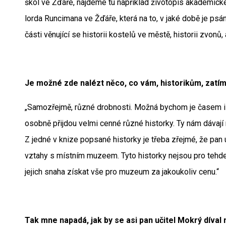
škol ve Žďáře, najdeme tu například životopis akademick
lorda Runcimana ve Žďáře, která na to, v jaké době je psán
části věnující se historii kostelů ve městě, historii zvonů, 
Je možné zde nalézt něco, co vám, historikům, zatím
„Samozřejmě, různé drobnosti. Možná bychom je časem i na
osobně přijdou velmi cenné různé historky. Ty nám dávaj
Z jedné v knize popsané historky je třeba zřejmé, že pan
vztahy s místním muzeem. Tyto historky nejsou pro tehdejší 
jejich snaha získat vše pro muzeum za jakoukoliv cenu.“
Tak mne napadá, jak by se asi pan učitel Mokrý díval n