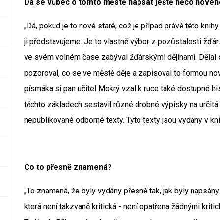
Dá se vůbec o tomto městě napsat ještě něco novéh
„Dá, pokud je to nové staré, což je případ právě této knihy.
ji představujeme. Je to vlastně výbor z pozůstalosti žďá
ve svém volném čase zabýval žďárskými dějinami. Dělal 
pozoroval, co se ve městě děje a zapisoval to formou n
písmáka si pan učitel Mokrý vzal k ruce také dostupné hi
těchto základech sestavil různé drobné výpisky na určitá
nepublikované odborné texty. Tyto texty jsou vydány v kn
Co to přesně znamená?
„To znamená, že byly vydány přesně tak, jak byly napsány 
která není takzvaně kritická - není opatřena žádnými krit