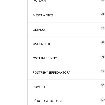
LYŽOVÁNÍ
31
MĚSTA A OBCE
13
ODJINUD
42
OSOBNOSTI
71
OSTATNÍ SPORTY
12
POSTŘEHY ŠÉFREDAKTORA
30
POVĚSTI
177
PŘÍRODA A EKOLOGIE