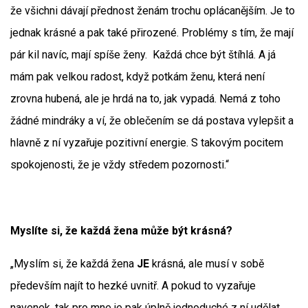
že všichni dávají přednost ženám trochu oplácanějším. Je to
jednak krásné a pak také přirozené. Problémy s tím, že mají
pár kil navíc, mají spíše ženy. Každá chce být štíhlá. A já
mám pak velkou radost, když potkám ženu, která není
zrovna hubená, ale je hrdá na to, jak vypadá. Nemá z toho
žádné mindráky a ví, že oblečením se dá postava vylepšit a
hlavně z ní vyzařuje pozitivní energie. S takovým pocitem
spokojenosti, že je vždy středem pozornosti.“
Myslíte si, že každá žena může být krásná?
„Myslím si, že každá žena
JE
krásná, ale musí v sobě
především najít to hezké uvnitř. A pokud to vyzařuje
navenek, tak pro mne je pak úplně jednoduché z ní udělat