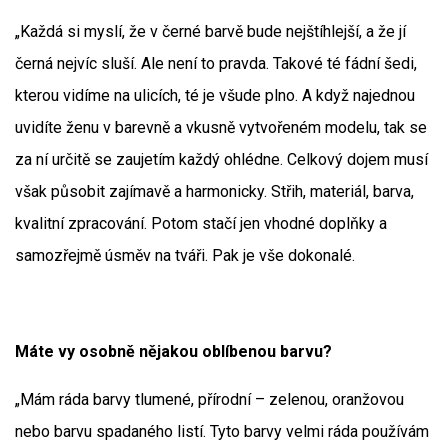
„Každá si myslí, že v černé barvě bude nejštíhlejší, a že jí
černá nejvíc sluší. Ale není to pravda. Takové té fádní šedi,
kterou vidíme na ulicích, té je všude plno. A když najednou
uvidíte ženu v barevně a vkusně vytvořeném modelu, tak se
za ní určitě se zaujetím každý ohlédne. Celkový dojem musí
však působit zajímavě a harmonicky. Střih, materiál, barva,
kvalitní zpracování. Potom stačí jen vhodné doplňky a
samozřejmě úsměv na tváři. Pak je vše dokonalé.
Máte vy osobně nějakou oblíbenou barvu?
„Mám ráda barvy tlumené, přírodní – zelenou, oranžovou
nebo barvu spadaného listí. Tyto barvy velmi ráda používám