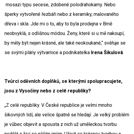
mosazi typu secese, zdobené polodrahokamy. Nebo
šperky vytvořené řezbáři nebo z keramiky, malovaného
dřeva i skla. Jde mi o to, aby to byla prodejna v Brně
neobvyklá, s odlišnou módou. Ženy, které si u mě nakoupí,
by měly být nejen krásné, ale také neokoukané,“ svěřuje se
se svými plány výtvarnice a podnikatelka
Irena Šikulová
.
Tvůrci oděvních doplňků, se kterými spolupracujete,
jsou z Vysočiny nebo z celé republiky?
„Z celé republiky. V České republice je velmi mnoho
šikovných lidí, ale velice špatně se hledají. Je velký problém
je vůbec objevit a spousta z nich už uměleckou tvorbu
nedělá a živí se něčím jiným. Uživit se krásnou tvorbou a