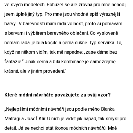
ve svých modelech. Bohužel se ale zrovna pro mne nehodí,
jsem úplně jiný typ. Pro mne jsou vhodné spíš výraznější
barvy. V barevnosti mám ráda volnost, proto si pohrávám
s barvami i výběrem barevného oblečení. Co vysloveně
nemám ráda, je bílá košile a černá sukně. Typ servírka. To,
když na někom vidím, tak mě napadne: „zase dáma bez
fantazie.“ Jinak černá a bílá kombinace je samozřejmě
krásná, ale v jiném provedení.“
Které módní návrháře považujete za svůj vzor?
„Nejlepšími módními návrháři jsou podle mého Blanka
Matragi a Josef Klír. U nich je vidět jak nápad, tak smysl pro
detail. Já se nechci stát ikonou módních návrhářů. Mně