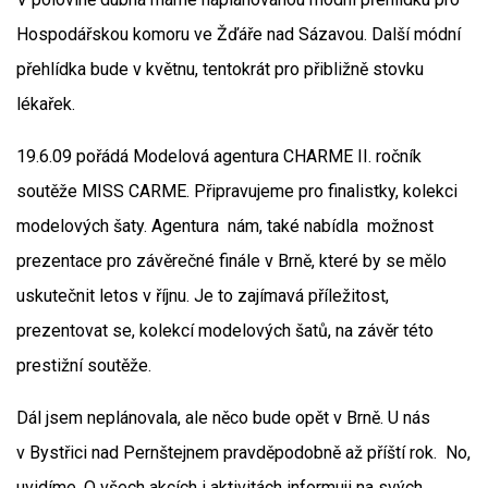
Hospodářskou komoru ve Žďáře nad Sázavou. Další módní
přehlídka bude v květnu, tentokrát pro přibližně stovku
lékařek.
19.6.09 pořádá Modelová agentura CHARME II. ročník
soutěže MISS CARME. Připravujeme pro finalistky, kolekci
modelových šaty. Agentura nám, také nabídla možnost
prezentace pro závěrečné finále v Brně, které by se mělo
uskutečnit letos v říjnu. Je to zajímavá příležitost,
prezentovat se, kolekcí modelových šatů, na závěr této
prestižní soutěže.
Dál jsem neplánovala, ale něco bude opět v Brně. U nás
v Bystřici nad Pernštejnem pravděpodobně až příští rok. No,
uvidíme. O všech akcích i aktivitách informuji na svých