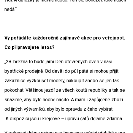
nedá.“
Vy pořádáte každoročně zajímavé akce pro veřejnost.
Co připravujete letos?
„28. března to bude jarní Den otevřených dveří v naší
bystřické prodejně. Od devíti do půl páté si mohou přijít
zákaznice vyzkoušet modely, nakoupit anebo se jen tak
pokochat. Většinou jezdí ze všech koutů republiky a tak se
snažíme, aby bylo hodně našito. A mám i zapůjčené zboží
od jiných výtvarníků, aby bylo opravdu z čeho vybírat.
K dispozici jsou i krejčové – úpravu šatů děláme zdarma.
V polovině dubna máme naplánovanou módní přehlídku pro