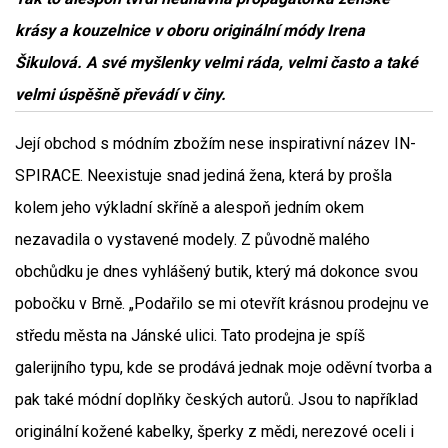
krásy a kouzelnice v oboru originální módy Irena
Šikulová. A své myšlenky velmi ráda, velmi často a také
velmi úspěšně převádí v činy.
Její obchod s módním zbožím nese inspirativní název IN-
SPIRACE. Neexistuje snad jediná žena, která by prošla
kolem jeho výkladní skříně a alespoň jedním okem
nezavadila o vystavené modely. Z původně malého
obchůdku je dnes vyhlášený butik, který má dokonce svou
pobočku v Brně. „Podařilo se mi otevřít krásnou prodejnu ve
středu města na Jánské ulici. Tato prodejna je spíš
galerijního typu, kde se prodává jednak moje oděvní tvorba a
pak také módní doplňky českých autorů. Jsou to například
originální kožené kabelky, šperky z mědi, nerezové oceli i