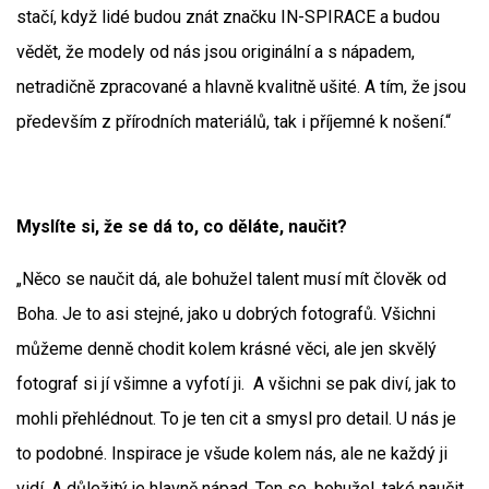
stačí, když lidé budou znát značku IN-SPIRACE a budou
vědět, že modely od nás jsou originální a s nápadem,
netradičně zpracované a hlavně kvalitně ušité. A tím, že jsou
především z přírodních materiálů, tak i příjemné k nošení.“
Myslíte si, že se dá to, co děláte, naučit?
„Něco se naučit dá, ale bohužel talent musí mít člověk od
Boha. Je to asi stejné, jako u dobrých fotografů. Všichni
můžeme denně chodit kolem krásné věci, ale jen skvělý
fotograf si jí všimne a vyfotí ji. A všichni se pak diví, jak to
mohli přehlédnout. To je ten cit a smysl pro detail. U nás je
to podobné. Inspirace je všude kolem nás, ale ne každý ji
vidí. A důležitý je hlavně nápad. Ten se, bohužel, také naučit