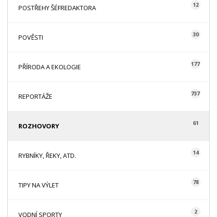
12
POSTŘEHY ŠÉFREDAKTORA
30
POVĚSTI
177
PŘÍRODA A EKOLOGIE
737
REPORTÁŽE
61
ROZHOVORY
14
RYBNÍKY, ŘEKY, ATD.
78
TIPY NA VÝLET
2
VODNÍ SPORTY