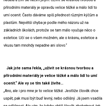
přírodními materiály je opravdu velice těžké a málo lidí to
umí ocenit. Často dáváme spíš přednost různým kýčům a
plastům. Největší chyba je podle mého názoru už na
základních školách, protože se tam málo vyučuje něco o
estetice. Učí se o všem možném, ale o krásnu, estetice a
vkusu tam mnohdy nepadne ani slovo.“
Jak jste sama řekla, „uživit se krásnou tvorbou a
přírodními materiály je velice těžké a málo lidí to umí
ocenit.“ Ale vy se tím také živíte…
„Ano, ale i pro mne je to velice těžké. Jestliže člověk chce
uspět, pak musí být buď levný, nebo odlišný. Já jsem vsadila
na odlišnost. Ale vím, že kdyby chtěl člověk zbohatnout, tak