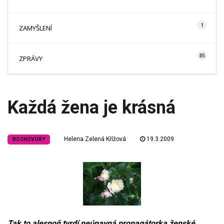
1
ZAMYŠLENÍ
85
ZPRÁVY
Každá žena je krásná
Helena Zelená Křížová
19.3.2009
ROZHOVORY
Tak to alespoň tvrdí neúnavná propagátorka ženské