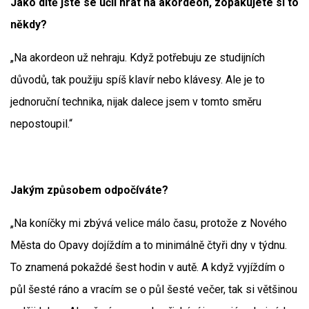
Jako dítě jste se učil hrát na akordeon, zopakujete si to
někdy?
„Na akordeon už nehraju. Když potřebuju ze studijních
důvodů, tak použiju spíš klavír nebo klávesy. Ale je to
jednoruční technika, nijak dalece jsem v tomto směru
nepostoupil.“
Jakým způsobem odpočíváte?
„Na koníčky mi zbývá velice málo času, protože z Nového
Města do Opavy dojíždím a to minimálně čtyři dny v týdnu.
To znamená pokaždé šest hodin v autě. A když vyjíždím o
půl šesté ráno a vracím se o půl šesté večer, tak si většinou