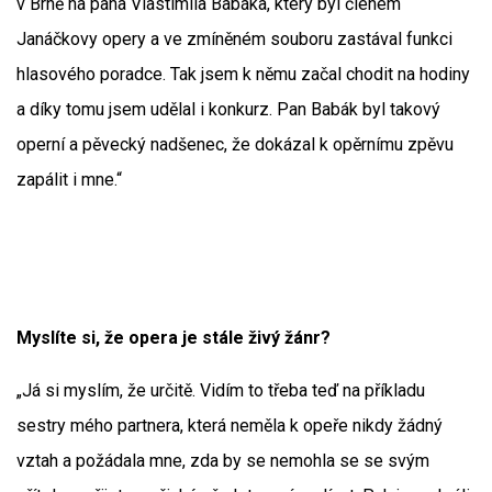
v Brně na pana Vlastimila Babáka, který byl členem
Janáčkovy opery a ve zmíněném souboru zastával funkci
hlasového poradce. Tak jsem k němu začal chodit na hodiny
a díky tomu jsem udělal i konkurz. Pan Babák byl takový
operní a pěvecký nadšenec, že dokázal k opěrnímu zpěvu
zapálit i mne.“
Myslíte si, že opera je stále živý žánr?
„Já si myslím, že určitě. Vidím to třeba teď na příkladu
sestry mého partnera, která neměla k opeře nikdy žádný
vztah a požádala mne, zda by se nemohla se se svým