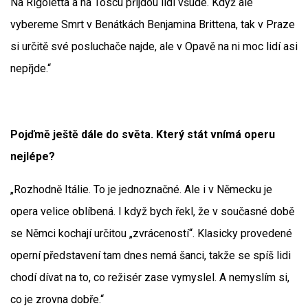
Na Rigoletta a na Toscu přijdou lidi všude. Když ale
vybereme Smrt v Benátkách Benjamina Brittena, tak v Praze
si určitě své posluchače najde, ale v Opavě na ni moc lidí asi
nepřjde.“
Pojďmě ještě dále do světa. Který stát vnímá operu
nejlépe?
„Rozhodně Itálie. To je jednoznačné. Ale i v Německu je
opera velice oblíbená. I když bych řekl, že v současné době
se Němci kochají určitou „zvráceností“. Klasicky provedené
operní představení tam dnes nemá šanci, takže se spíš lidi
chodí dívat na to, co režisér zase vymyslel. A nemyslím si,
co je zrovna dobře.“