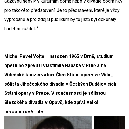
Sázavou nebyly v kulturním domě nebo v divadle podmínky
pro takovéto představení. Je to představení, které je vždy
vyprodané a pro zdejší publikum by to jistě byl dokonalý
hudební zážitek.“
Michal Pavel Vojta – narozen 1965 v Brně, studium
operního zpěvu u Vlastimila Babáka v Brně a na
Vídeňské konzervatoři. Člen Státní opery ve Vídni,
sólista Jihočeského divadla v Českých Budějovicích,
Státní opery v Praze. V současnosti je sólistou
Slezského divadla v Opavě, kde zpívá velké
prvooborové role.