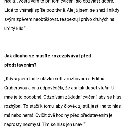
říkala: „Včera vám to při tom cvičení šlo obzvlášť dobře.“
Lidé to vnímají spíše pozitivně. Ale já jsem se snažil nikdy
svým zpěvem neobtěžovat, respektuji právo druhých na
určitý klid.“
Jak dlouho se musíte rozezpívávat před
představením?
„Kdysi jsem tudle otázku četl v rozhovoru s Editou
Gruberovou a ona odpověděla, že asi tak deset vteřin. U
mne je to podobné. Odzpívám základní cvičení, aby se hlas
rozhýbal. To stačí k tomu, aby člověk zjistil, jestli na to hlas
má nebo nemá. Cvičit dvě hodiny před představením je
naprostý nesmysl. Tím se hlas jen unaví.“