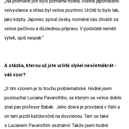
„Na premiéře jich bylo poměrně hodně, včetně japonského
velvyslance a ohlas byl velice pozitivní. Určitě to bylo tak,
jako kdyby Japonec zpíval česky, nicméně nás chválili za
velice pečlivou a důslednou přípravu. V podstatě neměli
výtek, spíš naopak.“
A otázka, kterou už jste určitě slyšel nesčetněkrát -
váš vzor?
„S tím vzorem je to trochu problematické. Hodně jsem
poslouchal Luciana Pavarottiho, se kterým se velice dobře
znal pan profesor Babák. Jeho dcera je provdaná v Itálii a
on tam jezdil každoročně na dovolenou. Tam se také
s Lucianem Pavarottim seznámil. Takže jsem hodně