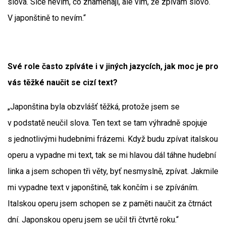
slova. Sice nevím, co znamenají, ale vím, že zpívám slovo.
V japonštině to nevím.“
Své role často zpíváte i v jiných jazycích, jak moc je pro
vás těžké naučit se cizí text?
„Japonština byla obzvlášť těžká, protože jsem se
v podstatě neučil slova. Ten text se tam výhradně spojuje
s jednotlivými hudebními frázemi. Když budu zpívat italskou
operu a vypadne mi text, tak se mi hlavou dál táhne hudební
linka a jsem schopen tři věty, byť nesmyslně, zpívat. Jakmile
mi vypadne text v japonštině, tak končím i se zpíváním.
Italskou operu jsem schopen se z paměti naučit za čtrnáct
dní. Japonskou operu jsem se učil tři čtvrtě roku.“