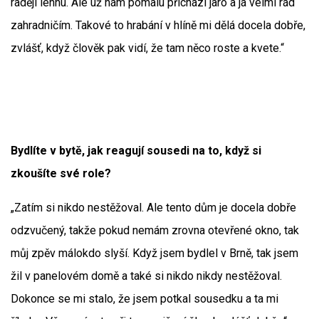
raději lehnu. Ale už nám pomalu přichází jaro a já velmi rád
zahradničím. Takové to hrabání v hlíně mi dělá docela dobře,
zvlášť, když člověk pak vidí, že tam něco roste a kvete.“
Bydlíte v bytě, jak reagují sousedi na to, když si
zkoušíte své role?
„Zatím si nikdo nestěžoval. Ale tento dům je docela dobře
odzvučený, takže pokud nemám zrovna otevřené okno, tak
můj zpěv málokdo slyší. Když jsem bydlel v Brně, tak jsem
žil v panelovém domě a také si nikdo nikdy nestěžoval.
Dokonce se mi stalo, že jsem potkal sousedku a ta mi