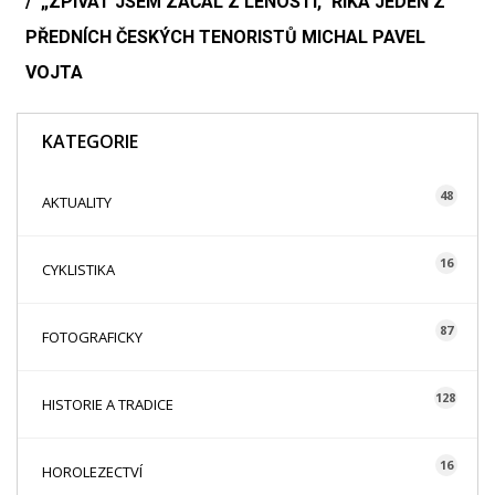
„ZPÍVAT JSEM ZAČAL Z LENOSTI,“ ŘÍKÁ JEDEN Z
PŘEDNÍCH ČESKÝCH TENORISTŮ MICHAL PAVEL
VOJTA
KATEGORIE
48
AKTUALITY
16
CYKLISTIKA
87
FOTOGRAFICKY
128
HISTORIE A TRADICE
16
HOROLEZECTVÍ