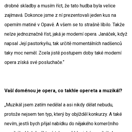
drobné skladby a musím říct, že tato hudba byla velice
zajímavá. Dokonce jsme z ní prezentovali jeden kus na
operním matiné v Opavě. A všem se to strašně líbilo. Takže
nelze jednoznačně říst, jaká je moderní opera. Janáček, když
napsal Její pastorkyňu, tak určitě momentálních nadšenců
taky moc neměl. Zcela jistě postupem doby také moderní
opera získá své posluchače.“
Vaší doménou je opera, co takhle opereta a muzikál?
„Muzikál jsem zatím nedělal a asi nikdy dělat nebudu,
protože nejsem ten typ, který by objížděl konkurzy. A také
nevím, jestli bych přijal nabídku do nějakého komerčního