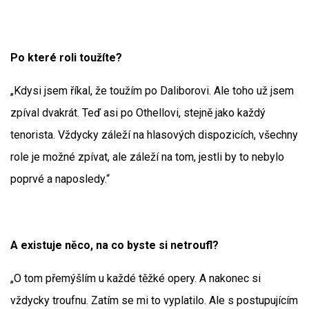
Po které roli toužíte?
„Kdysi jsem říkal, že toužím po Daliborovi. Ale toho už jsem
zpíval dvakrát. Teď asi po Othellovi, stejně jako každý
tenorista. Vždycky záleží na hlasových dispozicích, všechny
role je možné zpívat, ale záleží na tom, jestli by to nebylo
poprvé a naposledy.“
A existuje něco, na co byste si netroufl?
„O tom přemýšlím u každé těžké opery. A nakonec si
vždycky troufnu. Zatím se mi to vyplatilo. Ale s postupujícím