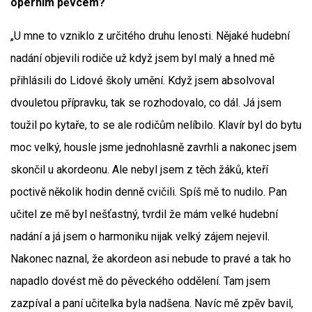
operním pěvcem?
„U mne to vzniklo z určitého druhu lenosti. Nějaké hudební
nadání objevili rodiče už když jsem byl malý a hned mě
přihlásili do Lidové školy umění. Když jsem absolvoval
dvouletou přípravku, tak se rozhodovalo, co dál. Já jsem
toužil po kytaře, to se ale rodičům nelíbilo. Klavír byl do bytu
moc velký, housle jsme jednohlasně zavrhli a nakonec jsem
skončil u akordeonu. Ale nebyl jsem z těch žáků, kteří
poctivě několik hodin denně cvičili. Spíš mě to nudilo. Pan
učitel ze mě byl nešťastný, tvrdil že mám velké hudební
nadání a já jsem o harmoniku nijak velký zájem nejevil.
Nakonec naznal, že akordeon asi nebude to pravé a tak ho
napadlo dovést mě do pěveckého oddělení. Tam jsem
zazpíval a paní učitelka byla nadšena. Navíc mě zpěv bavil,