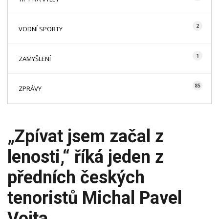
2
VODNÍ SPORTY
1
ZAMYŠLENÍ
85
ZPRÁVY
„Zpívat jsem začal z
lenosti,“ říká jeden z
předních českých
tenoristů Michal Pavel
Vojta