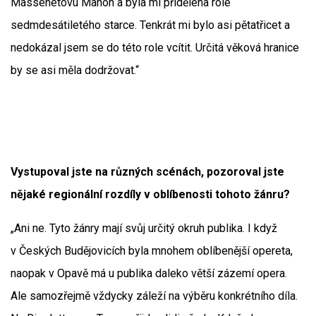
Massenetovu Manon a byla mi přidělena role
sedmdesátiletého starce. Tenkrát mi bylo asi pětatřicet a
nedokázal jsem se do této role vcítit. Určitá věková hranice
by se asi měla dodržovat.“
Vystupoval jste na různých scénách, pozoroval jste
nějaké regionální rozdíly v oblíbenosti tohoto žánru?
„Ani ne. Tyto žánry mají svůj určitý okruh publika. I když
v Českých Budějovicích byla mnohem oblíbenější opereta,
naopak v Opavě má u publika daleko větší zázemí opera.
Ale samozřejmě vždycky záleží na výběru konkrétního díla.