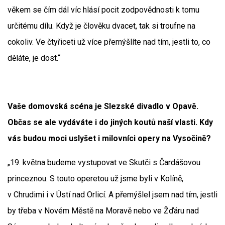
věkem se čím dál víc hlásí pocit zodpovědnosti k tomu
určitému dílu. Když je člověku dvacet, tak si troufne na
cokoliv. Ve čtyřiceti už více přemýšlíte nad tím, jestli to, co
děláte, je dost.“
Vaše domovská scéna je Slezské divadlo v Opavě.
Občas se ale vydáváte i do jiných koutů naší vlasti. Kdy
vás budou moci uslyšet i milovníci opery na Vysočině?
„19. května budeme vystupovat ve Skutči s Čardášovou
princeznou. S touto operetou už jsme byli v Kolíně,
v Chrudimi i v Ústí nad Orlicí. A přemýšlel jsem nad tím, jestli
by třeba v Novém Městě na Moravě nebo ve Žďáru nad