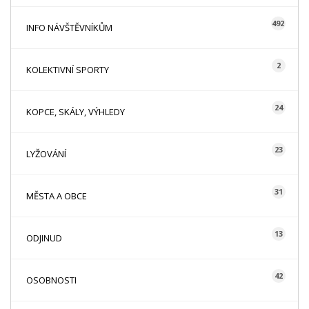
492
INFO NÁVŠTĚVNÍKŮM
2
KOLEKTIVNÍ SPORTY
24
KOPCE, SKÁLY, VÝHLEDY
23
LYŽOVÁNÍ
31
MĚSTA A OBCE
13
ODJINUD
42
OSOBNOSTI