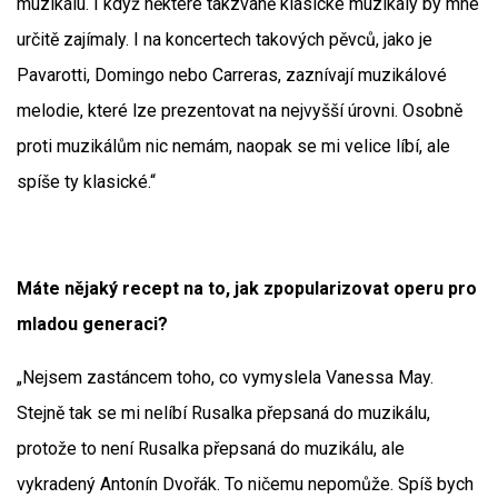
muzikálu. I když některé takzvaně klasické muzikály by mne
určitě zajímaly. I na koncertech takových pěvců, jako je
Pavarotti, Domingo nebo Carreras, zaznívají muzikálové
melodie, které lze prezentovat na nejvyšší úrovni. Osobně
proti muzikálům nic nemám, naopak se mi velice líbí, ale
spíše ty klasické.“
Máte nějaký recept na to, jak zpopularizovat operu pro
mladou generaci?
„Nejsem zastáncem toho, co vymyslela Vanessa May.
Stejně tak se mi nelíbí Rusalka přepsaná do muzikálu,
protože to není Rusalka přepsaná do muzikálu, ale
vykradený Antonín Dvořák. To ničemu nepomůže. Spíš bych