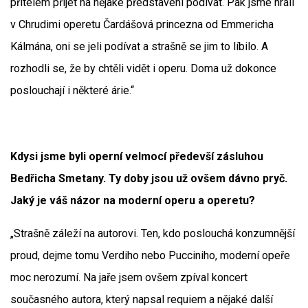
přítelem přijet na nějaké představení podívat. Pak jsme hráli
v Chrudimi operetu Čardášová princezna od Emmericha
Kálmána, oni se jeli podívat a strašně se jim to líbilo. A
rozhodli se, že by chtěli vidět i operu. Doma už dokonce
poslouchají i některé árie.“
Kdysi jsme byli operní velmocí předevší zásluhou
Bedřicha Smetany. Ty doby jsou už ovšem dávno pryč.
Jaký je váš názor na moderní operu a operetu?
„Strašně záleží na autorovi. Ten, kdo poslouchá konzumnější
proud, dejme tomu Verdiho nebo Pucciniho, moderní opeře
moc nerozumí. Na jaře jsem ovšem zpíval koncert
současného autora, který napsal requiem a nějaké další