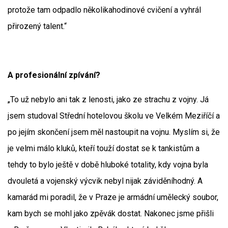
protože tam odpadlo několikahodinové cvičení a vyhrál
přirozený talent.“
A profesionální zpívání?
„To už nebylo ani tak z lenosti, jako ze strachu z vojny. Já
jsem studoval Střední hotelovou školu ve Velkém Meziříčí a
po jejím skončení jsem měl nastoupit na vojnu. Myslím si, že
je velmi málo kluků, kteří touží dostat se k tankistům a
tehdy to bylo ještě v době hluboké totality, kdy vojna byla
dvouletá a vojenský výcvik nebyl nijak záviděníhodný. A
kamarád mi poradil, že v Praze je armádní umělecký soubor,
kam bych se mohl jako zpěvák dostat. Nakonec jsme přišli