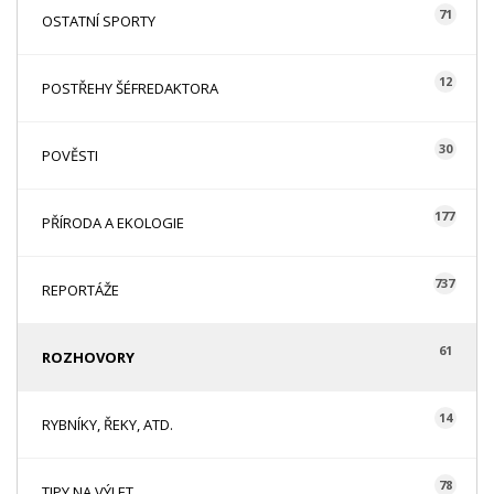
71
OSTATNÍ SPORTY
12
POSTŘEHY ŠÉFREDAKTORA
30
POVĚSTI
177
PŘÍRODA A EKOLOGIE
737
REPORTÁŽE
61
ROZHOVORY
14
RYBNÍKY, ŘEKY, ATD.
78
TIPY NA VÝLET