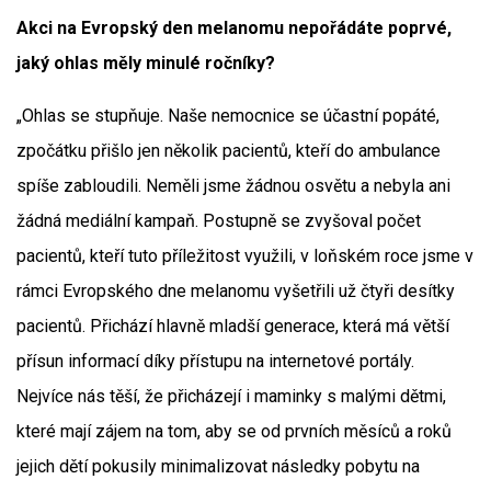
Akci na Evropský den melanomu nepořádáte poprvé,
jaký ohlas měly minulé ročníky?
„Ohlas se stupňuje. Naše nemocnice se účastní popáté,
zpočátku přišlo jen několik pacientů, kteří do ambulance
spíše zabloudili. Neměli jsme žádnou osvětu a nebyla ani
žádná mediální kampaň. Postupně se zvyšoval počet
pacientů, kteří tuto příležitost využili, v loňském roce jsme v
rámci Evropského dne melanomu vyšetřili už čtyři desítky
pacientů. Přichází hlavně mladší generace, která má větší
přísun informací díky přístupu na internetové portály.
Nejvíce nás těší, že přicházejí i maminky s malými dětmi,
které mají zájem na tom, aby se od prvních měsíců a roků
jejich dětí pokusily minimalizovat následky pobytu na