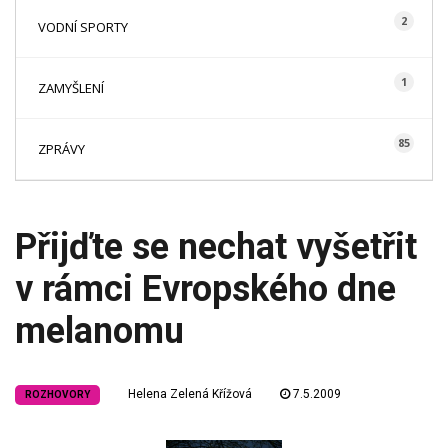
2
VODNÍ SPORTY
1
ZAMYŠLENÍ
85
ZPRÁVY
Přijďte se nechat vyšetřit
v rámci Evropského dne
melanomu
Helena Zelená Křížová
7.5.2009
ROZHOVORY