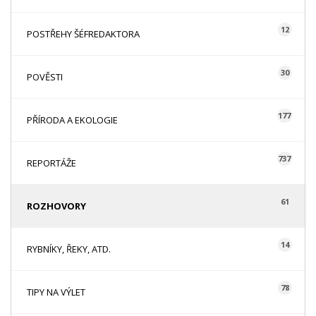
12
POSTŘEHY ŠÉFREDAKTORA
30
POVĚSTI
177
PŘÍRODA A EKOLOGIE
737
REPORTÁŽE
61
ROZHOVORY
14
RYBNÍKY, ŘEKY, ATD.
78
TIPY NA VÝLET