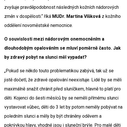
zvyšuje pravděpodobnost následných kožních nádorových
změn v dospělosti.“ říká
MUDr. Martina Víšková
z kožního
oddělení novoměstské nemocnice.
O souvislosti mezi nádorovým onemocněním a
dlouhodobým opalováním se mluví poměrně často. Jak
by zdravý pobyt na slunci měl vypadat?
„Pokud se někdo touto problematikou zabývá, tak už se
jistě dočetl, že zdravé opalování neexistuje. Lidé by se měli
maximálně snažit chránit před sluníčkem, hlavně to platí pro
děti. Kojenci do šesti měsíců by se neměli přímému slunci
vystavovat vůbec, děti do 3 let by potom neměly pobývat na
poledním slunci a měly by být chráněny oděvem a
pokrývkou hlavy, vhodné jsou i sluneční brýle. Pro malé děti