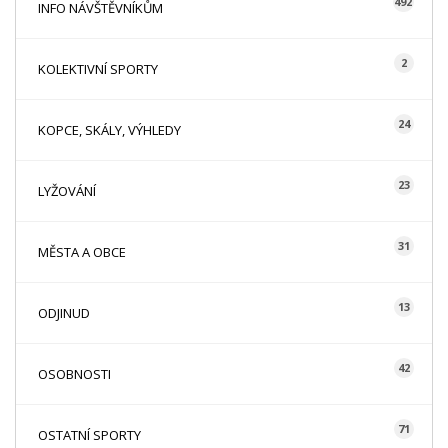
492
INFO NÁVŠTĚVNÍKŮM
2
KOLEKTIVNÍ SPORTY
24
KOPCE, SKÁLY, VÝHLEDY
23
LYŽOVÁNÍ
31
MĚSTA A OBCE
13
ODJINUD
42
OSOBNOSTI
71
OSTATNÍ SPORTY