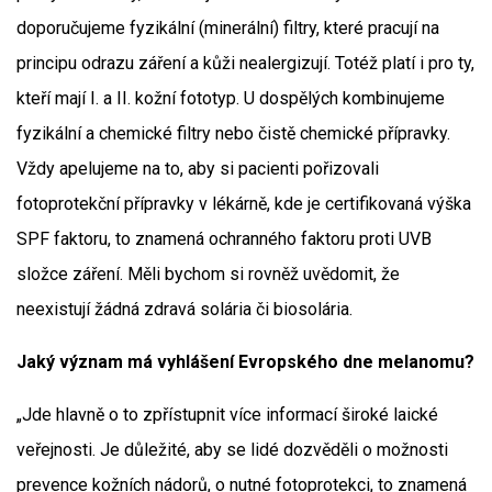
doporučujeme fyzikální (minerální) filtry, které pracují na
principu odrazu záření a kůži nealergizují. Totéž platí i pro ty,
kteří mají I. a II. kožní fototyp. U dospělých kombinujeme
fyzikální a chemické filtry nebo čistě chemické přípravky.
Vždy apelujeme na to, aby si pacienti pořizovali
fotoprotekční přípravky v lékárně, kde je certifikovaná výška
SPF faktoru, to znamená ochranného faktoru proti UVB
složce záření. Měli bychom si rovněž uvědomit, že
neexistují žádná zdravá solária či biosolária.
Jaký význam má vyhlášení Evropského dne melanomu?
„Jde hlavně o to zpřístupnit více informací široké laické
veřejnosti. Je důležité, aby se lidé dozvěděli o možnosti
prevence kožních nádorů, o nutné fotoprotekci, to znamená