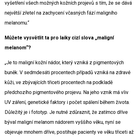
vyšetření všech možných kožních projevů s tím, že se dává
největší zřetel na zachycení včasných fází maligního
melanomu.“
Můžete vysvětlit ta pro laiky cizí slova „maligní
melanom“?
„Je to maligní kožní nádor, který vzniká z pigmentových
buněk. V sedmdesáti procentech případů vzniká na zdravé
kůži, ve zbývajících třiceti procentech na podkladě
předchozího pigmentového projevu. Na jeho vznik má vliv
UV záření, genetické faktory i počet spálení během života.
Důležitý je i fototyp. Je nutné zdůraznit, že zatímco dříve
býval maligní melanom nádorem vyššího věku, nyní se
objevuje mnohem dříve, postihuje pacienty ve věku třiceti až