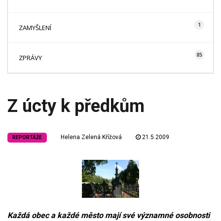
1
ZAMYŠLENÍ
85
ZPRÁVY
Z úcty k předkům
Helena Zelená Křížová
21.5.2009
REPORTÁŽE
Každá obec a každé město mají své významné osobnosti