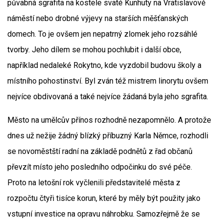
půvabná sgrafita na kostele svaté Kunhuty na Vratislavově
náměstí nebo drobné výjevy na starších měšťanských
domech. To je ovšem jen nepatrný zlomek jeho rozsáhlé
tvorby. Jeho dílem se mohou pochlubit i další obce,
například nedaleké Rokytno, kde vyzdobil budovu školy a
místního pohostinství. Byl zván též mistrem linorytu ovšem
nejvíce obdivovaná a také nejvíce žádaná byla jeho sgrafita.
Město na umělcův přínos rozhodně nezapomnělo. A protože
dnes už nežije žádný blízký příbuzný Karla Němce, rozhodli
se novoměstští radní na základě podnětů z řad občanů
převzít místo jeho posledního odpočinku do své péče.
Proto na letošní rok vyčlenili představitelé města z
rozpočtu čtyři tisíce korun, které by měly být použity jako
vstupní investice na opravu náhrobku. Samozřejmě že se