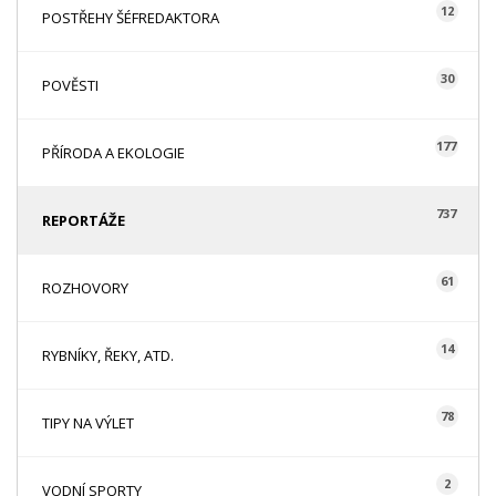
12
POSTŘEHY ŠÉFREDAKTORA
30
POVĚSTI
177
PŘÍRODA A EKOLOGIE
737
REPORTÁŽE
61
ROZHOVORY
14
RYBNÍKY, ŘEKY, ATD.
78
TIPY NA VÝLET
2
VODNÍ SPORTY