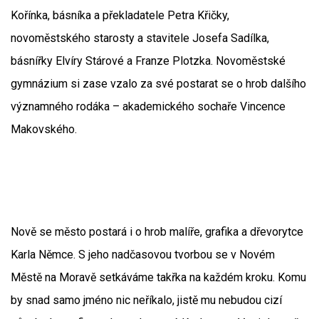
Kořínka, básníka a překladatele Petra Křičky,
novoměstského starosty a stavitele Josefa Sadílka,
básnířky Elvíry Stárové a Franze Plotzka. Novoměstské
gymnázium si zase vzalo za své postarat se o hrob dalšího
významného rodáka – akademického sochaře Vincence
Makovského.
Nově se město postará i o hrob malíře, grafika a dřevorytce
Karla Němce. S jeho nadčasovou tvorbou se v Novém
Městě na Moravě setkáváme takřka na každém kroku. Komu
by snad samo jméno nic neříkalo, jistě mu nebudou cizí