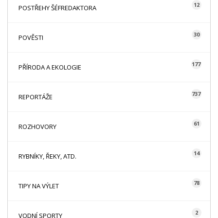
12
POSTŘEHY ŠÉFREDAKTORA
30
POVĚSTI
177
PŘÍRODA A EKOLOGIE
737
REPORTÁŽE
61
ROZHOVORY
14
RYBNÍKY, ŘEKY, ATD.
78
TIPY NA VÝLET
2
VODNÍ SPORTY