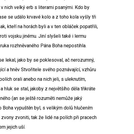
a v nich velký erb s literami psanými. Kdo by
zase se událo krvavé kolo a z toho kola vyšly tři
k, kteří na horách byli a v ten obláček popatřili,
oti vojsku jinému. Jiní slyšeli také i lermu
 tu ruka rozhněvaného Pána Boha nepostihla.
e lekal, jako by se poklesoval, ač nerozumný,
cí a hněv Stvořitele svého poznávající, vzhůru
lích orali anebo na nich jeli, s uleknutím,
 hluk se stal, jakoby z největšího děla třikráte
vného (an se ještě rozuměti nemůže jaký
ho Boha vypuštěn byl, s velikým dolů hlučením
zvony zvoniti, tak že lidé na polích při pracech
m jejich uší.