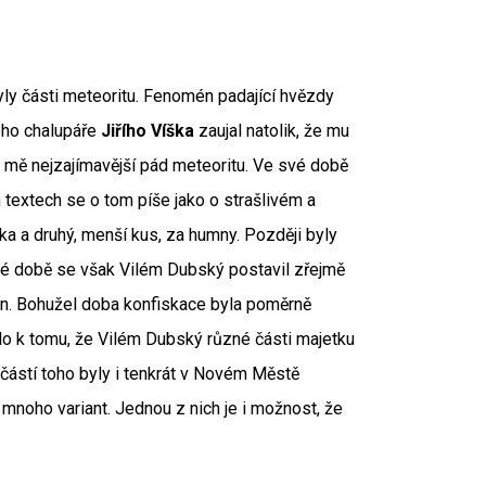
byly části meteoritu. Fenomén padající hvězdy
ého chalupáře
Jiřího Víška
zaujal natolik, že mu
o mě nejzajímavější pád meteoritu. Ve své době
textech se o tom píše jako o strašlivém a
a a druhý, menší kus, za humny. Později byly
é době se však Vilém Dubský postavil zřejmě
án. Bohužel doba konfiskace byla poměrně
šlo k tomu, že Vilém Dubský různé části majetku
učástí toho byly i tenkrát v Novém Městě
 mnoho variant. Jednou z nich je i možnost, že