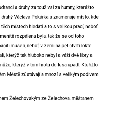
dranci a druhý za touž vsí za humny, kteréžto
ec druhý Václava Pekárka a znamenaje místo, kde
ěch místech hledati a to s velikou prací, neboť
enitě rozpálena byla, tak že se od toho
čiti museli, neboť v zemi na pět čtvrti lokte
, kterýž tak hluboko nebyl a váží dvě libry a
nemůže, kterýž v tom hrotu do lesa upadl. Kteřížto
m Městě zůstávají a mnozí s velikým podivem
ianem Želechovským ze Želechova, měšťanem