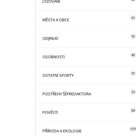
LYŽOVÁNÍ
31
MĚSTA A OBCE
13
ODJINUD
42
OSOBNOSTI
71
OSTATNÍ SPORTY
12
POSTŘEHY ŠÉFREDAKTORA
30
POVĚSTI
177
PŘÍRODA A EKOLOGIE