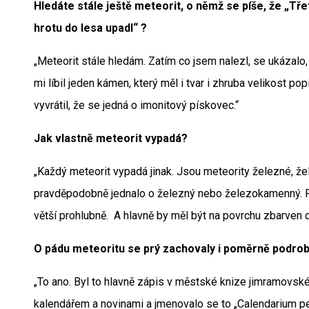
Hledáte stále ještě meteorit, o němž se píše, že „Třet
hrotu do lesa upadl“ ?
„Meteorit stále hledám. Zatím co jsem nalezl, se ukázalo,
mi líbil jeden kámen, který měl i tvar i zhruba velikost p
vyvrátil, že se jedná o imonitový pískovec.“
Jak vlastně meteorit vypadá?
„Každý meteorit vypadá jinak. Jsou meteority železné, 
pravděpodobně jednalo o železný nebo železokamenný. Pr
větší prohlubně. A hlavně by měl být na povrchu zbarven d
O pádu meteoritu se prý zachovaly i poměrně podr
„To ano. Byl to hlavně zápis v městské knize jimramovsk
kalendářem a novinami a jmenovalo se to „Calendarium p