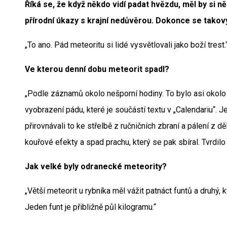
Říká se, že když někdo vidí padat hvězdu, měl by si ně
přírodní úkazy s krajní nedůvěrou. Dokonce se takov
„To ano. Pád meteoritu si lidé vysvětlovali jako boží trest.
Ve kterou denní dobu meteorit spadl?
„Podle záznamů okolo nešporní hodiny. To bylo asi okolo š
vyobrazení pádu, které je součástí textu v „Calendariu“. 
přirovnávali to ke střelbě z ručničních zbraní a pálení z d
kouřové efekty a spad prachu, který se pak sbíral. Tvrdilo 
Jak velké byly odranecké meteority?
„Větší meteorit u rybníka měl vážit patnáct funtů a druhý, k
Jeden funt je přibližně půl kilogramu.“