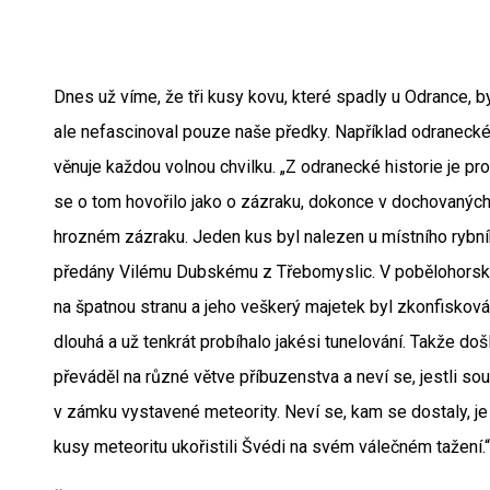
Dnes už víme, že tři kusy kovu, které spadly u Odrance, 
ale nefascinoval pouze naše předky. Například odraneck
věnuje každou volnou chvilku. „Z odranecké historie je pr
se o tom hovořilo jako o zázraku, dokonce v dochovaných 
hrozném zázraku. Jeden kus byl nalezen u místního rybník
předány Vilému Dubskému z Třebomyslic. V pobělohorsk
na špatnou stranu a jeho veškerý majetek byl zkonfiskov
dlouhá a už tenkrát probíhalo jakési tunelování. Takže do
převáděl na různé větve příbuzenstva a neví se, jestli so
v zámku vystavené meteority. Neví se, kam se dostaly, je
kusy meteoritu ukořistili Švédi na svém válečném tažení.“