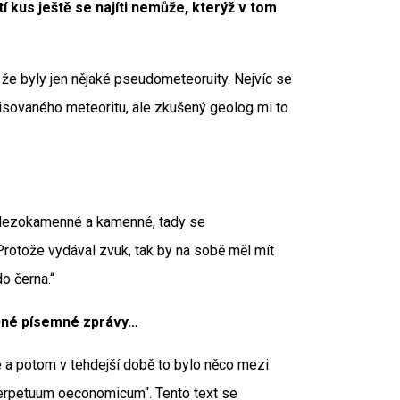
í kus ještě se najíti nemůže, kterýž v tom
 že byly jen nějaké pseudometeoruity. Nejvíc se
opisovaného meteoritu, ale zkušený geolog mi to
železokamenné a kamenné, tady se
otože vydával zvuk, tak by na sobě měl mít
o černa.“
obné písemné zprávy…
é a potom v tehdejší době to bylo něco mezi
erpetuum oeconomicum“. Tento text se