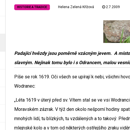
Helena Zelená Křížová
2.7.2009
HISTORIE A TRADICE
Padající hvězdy jsou poměrně vzácným jevem. A místo,
slavným. Nejinak tomu bylo i s Odrancem, malou vesn
Píše se rok 1619. Oči všech se upírají k nebi, všichni hov
Wodranec:
„Léta 1619 v úterý před sv. Vítem stal se ve vsi Wodran
Moravském zázrak. V týž den okolo nešporní hodiny spatř
mnohých lidí, tu blízkých, tu vzdálených a to takový: Pře
mlejnské kolo a v tom od některých ostřejšího zraku vidě