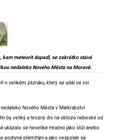
 kam meteorit dopadl, se zakrátko stává
ičkou nedaleko Nového Města na Moravě.
oří o velikém zázraku, který se udál ve vsi
ci nedaleko Nového Města v Markrabství
ín by veliký a hrozný div na obloze nebeské od
dně ukázalo se neveliké mračno jako stůl anebo
no podivné přemítání a jako vespolek se