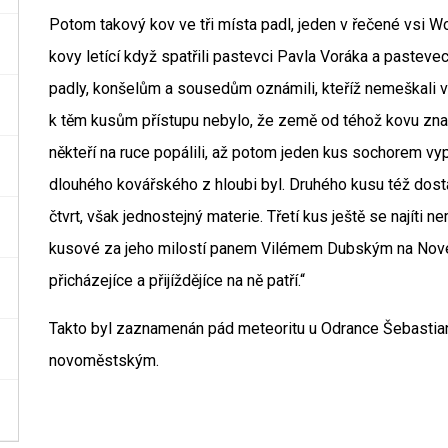
Potom takový kov ve tři místa padl, jeden v řečené vsi Wo
kovy letící když spatřili pastevci Pavla Voráka a pastev
padly, konšelům a sousedům oznámili, kteříž nemeškali v t
k těm kusům přístupu nebylo, že země od téhož kovu znam
někteří na ruce popálili, až potom jeden kus sochorem vypá
dlouhého kovářského z hloubi byl. Druhého kusu též dostali
čtvrt, však jednostejný materie. Třetí kus ještě se najíti 
kusové za jeho milostí panem Vilémem Dubským na Nové
přicházejíce a přijíždějíce na ně patří.“
Takto byl zaznamenán pád meteoritu u Odrance Šebast
novoměstským.