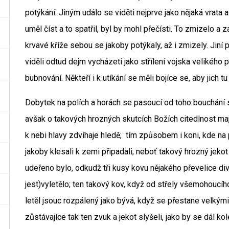
potýkání. Jiným událo se viděti nejprve jako nějaká vrata 
uměl číst a to spatřil, byl by mohl přečísti. To zmizelo a 
krvavé kříže sebou se jakoby potýkaly, až i zmizely. Jiní pa
viděli odtud dejm vycházeti jako střílení vojska velikého pr
bubnování. Někteří i k utíkání se měli bojíce se, aby jich
Dobytek na polích a horách se pasoucí od toho bouchání s
avšak o takových hrozných skutcích Božích citedlnost mají
k nebi hlavy zdvíhaje hledě; tím způsobem i koni, kde na po
jakoby klesali k zemi připadali, neboť takový hrozný jekot a
udeřeno bylo, odkudž tři kusy kovu nějakého převelice di
jest)vyletělo; ten takový kov, když od střely všemohoucí
letěl jsouc rozpálený jako bývá, když se přestane velkými 
zůstávajíce tak ten zvuk a jekot slyšeli, jako by se dál kole