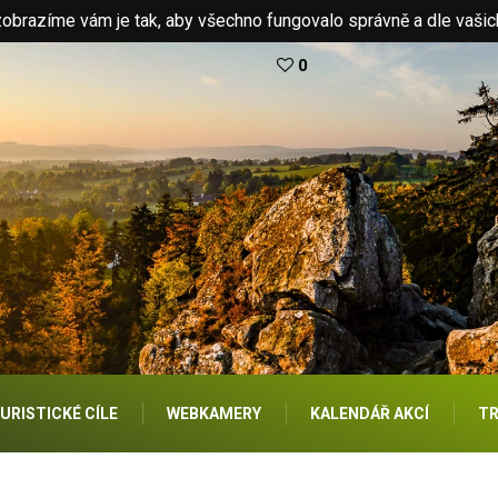
brazíme vám je tak, aby všechno fungovalo správně a dle vašic
0
URISTICKÉ CÍLE
WEBKAMERY
KALENDÁŘ AKCÍ
TR