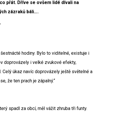
co přát. Dříve se ovšem lidé dívali na
ých zázraků báli….
“
estnácté hodiny. Bylo to viditelné, existuje i
Jev doprovázely i velké zvukové efekty,
ěl. Celý úkaz navíc doprovázely ještě světelné a
se, že ten prach je zápalný.“
terý spadl za obcí, měl vážit zhruba tři funty.