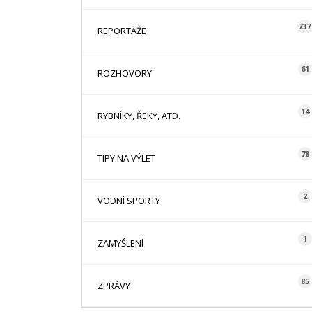
737
REPORTÁŽE
61
ROZHOVORY
14
RYBNÍKY, ŘEKY, ATD.
78
TIPY NA VÝLET
2
VODNÍ SPORTY
1
ZAMYŠLENÍ
85
ZPRÁVY