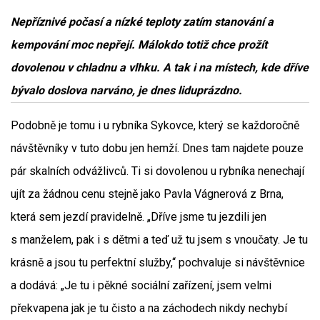
Nepříznivé počasí a nízké teploty zatím stanování a
kempování moc nepřejí. Málokdo totiž chce prožít
dovolenou v chladnu a vlhku. A tak i na místech, kde dříve
bývalo doslova narváno, je dnes liduprázdno.
Podobně je tomu i u rybníka Sykovce, který se každoročně
návštěvníky v tuto dobu jen hemží. Dnes tam najdete pouze
pár skalních odvážlivců. Ti si dovolenou u rybníka nenechají
ujít za žádnou cenu stejně jako Pavla Vágnerová z Brna,
která sem jezdí pravidelně. „Dříve jsme tu jezdili jen
s manželem, pak i s dětmi a teď už tu jsem s vnoučaty. Je tu
krásně a jsou tu perfektní služby,“ pochvaluje si návštěvnice
a dodává: „Je tu i pěkné sociální zařízení, jsem velmi
překvapena jak je tu čisto a na záchodech nikdy nechybí