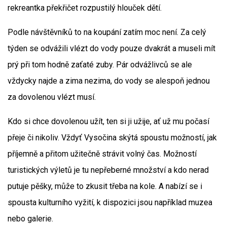
rekreantka překřičet rozpustilý hlouček dětí.
Podle návštěvníků to na koupání zatím moc není. Za celý
týden se odvážili vlézt do vody pouze dvakrát a museli mít
prý při tom hodně zaťaté zuby. Pár odvážlivců se ale
vždycky najde a zima nezima, do vody se alespoň jednou
za dovolenou vlézt musí.
Kdo si chce dovolenou užít, ten si ji užije, ať už mu počasí
přeje či nikoliv. Vždyť Vysočina skýtá spoustu možností, jak
příjemně a přitom užitečně strávit volný čas. Možností
turistických výletů je tu nepřeberné množství a kdo nerad
putuje pěšky, může to zkusit třeba na kole. A nabízí se i
spousta kulturního vyžití, k dispozici jsou například muzea
nebo galerie.