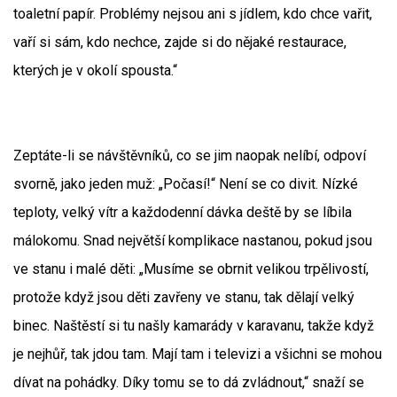
toaletní papír. Problémy nejsou ani s jídlem, kdo chce vařit,
vaří si sám, kdo nechce, zajde si do nějaké restaurace,
kterých je v okolí spousta.“
Zeptáte-li se návštěvníků, co se jim naopak nelíbí, odpoví
svorně, jako jeden muž: „Počasí!“ Není se co divit. Nízké
teploty, velký vítr a každodenní dávka deště by se líbila
málokomu. Snad největší komplikace nastanou, pokud jsou
ve stanu i malé děti: „Musíme se obrnit velikou trpělivostí,
protože když jsou děti zavřeny ve stanu, tak dělají velký
binec. Naštěstí si tu našly kamarády v karavanu, takže když
je nejhůř, tak jdou tam. Mají tam i televizi a všichni se mohou
dívat na pohádky. Díky tomu se to dá zvládnout,“ snaží se