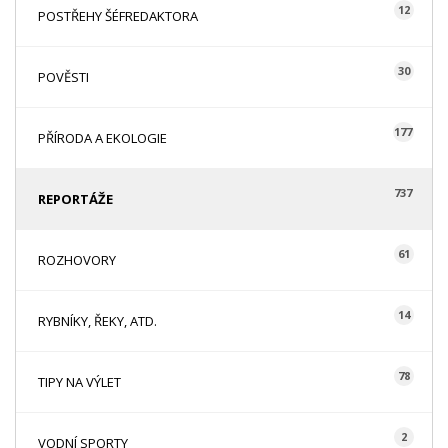
12
POSTŘEHY ŠÉFREDAKTORA
30
POVĚSTI
177
PŘÍRODA A EKOLOGIE
737
REPORTÁŽE
61
ROZHOVORY
14
RYBNÍKY, ŘEKY, ATD.
78
TIPY NA VÝLET
2
VODNÍ SPORTY