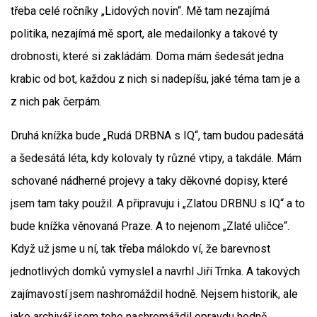
třeba celé ročníky „Lidových novin“. Mě tam nezajímá
politika, nezajímá mě sport, ale medailonky a takové ty
drobnosti, které si zakládám. Doma mám šedesát jedna
krabic od bot, každou z nich si nadepíšu, jaké téma tam je a
z nich pak čerpám.
Druhá knížka bude „Rudá DRBNA s IQ“, tam budou padesátá
a šedesátá léta, kdy kolovaly ty různé vtipy, a takdále. Mám
schované nádherné projevy a taky děkovné dopisy, které
jsem tam taky použil. A připravuju i „Zlatou DRBNU s IQ“ a to
bude knížka věnovaná Praze. A to nejenom „Zlaté uličce“.
Když už jsme u ní, tak třeba málokdo ví, že barevnost
jednotlivých domků vymyslel a navrhl Jiří Trnka. A takových
zajímavostí jsem nashromáždil hodně. Nejsem historik, ale
jako archivář jsem toho nashromáždil opravdu hodně.