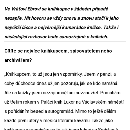
Ve Vráťovi Ebrovi se knihkupec v žádném případě
nezapře. Nit hovoru se vždy znovu a znovu stočí k jeho
největší lásce a nejvěrnější kamarádce knížce. Takže i
následující rozhovor bude samozřejmě o knihách.
Cítíte se nejvíce knihkupcem, spisovatelem nebo
archivářem?
„Knihkupcem, to už jsou jen vzpomínky. Jsem v penzi, a
coby důchodce dnes už jen pozoruju, jak se kdo namáhá.
Ale na knížky jsem nezapomněl ani nezanevřel. Pomáhám
už třetím rokem v Paláci knih Luxor na Václavském náměstí
s pořádáním besed a autogramiád. Mimo to ještě dělám
každé první úterý v měsíci literární kavárnu. Takže jako
knihkupec vzpomínám na to, jak jsem kdysi na Smíchově