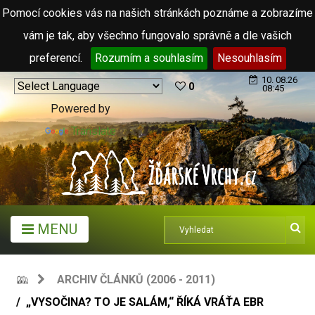
Pomocí cookies vás na našich stránkách poznáme a zobrazíme
vám je tak, aby všechno fungovalo správně a dle vašich
preferencí.
Rozumím a souhlasím
Nesouhlasím
10. 08.26
0
08:45
Powered by
Translate
MENU
ARCHIV ČLÁNKŮ (2006 - 2011)
„VYSOČINA? TO JE SALÁM,“ ŘÍKÁ VRÁŤA EBR