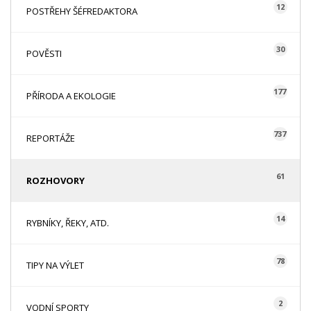
12
POSTŘEHY ŠÉFREDAKTORA
30
POVĚSTI
177
PŘÍRODA A EKOLOGIE
737
REPORTÁŽE
61
ROZHOVORY
14
RYBNÍKY, ŘEKY, ATD.
78
TIPY NA VÝLET
2
VODNÍ SPORTY