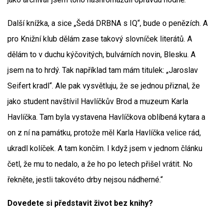
Další knížka, a sice „Šedá DRBNA s IQ“, bude o penězích. A
pro Knižní klub dělám zase takový slovníček literátů. A
dělám to v duchu kýčovitých, bulvárních novin, Blesku. A
jsem na to hrdý. Tak například tam mám titulek: „Jaroslav
Seifert kradl“. Ale pak vysvětluju, že se jednou přiznal, že
jako student navštívil Havlíčkův Brod a muzeum Karla
Havlíčka. Tam byla vystavena Havlíčkova oblíbená kytara a
on z ní na památku, protože měl Karla Havlíčka velice rád,
ukradl kolíček. A tam končím. I když jsem v jednom článku
četl, že mu to nedalo, a že ho po letech přišel vrátit. No
řekněte, jestli takovéto drby nejsou nádherné.“
Dovedete si představit život bez knihy?