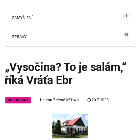
1
ZAMYŠLENÍ
85
ZPRÁVY
„Vysočina? To je salám,“
říká Vráťa Ebr
Helena Zelená Křížová
20.7.2009
ROZHOVORY