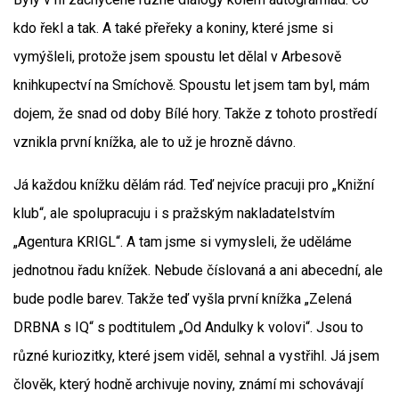
kdo řekl a tak. A také přeřeky a koniny, které jsme si
vymýšleli, protože jsem spoustu let dělal v Arbesově
knihkupectví na Smíchově. Spoustu let jsem tam byl, mám
dojem, že snad od doby Bílé hory. Takže z tohoto prostředí
vznikla první knížka, ale to už je hrozně dávno.
Já každou knížku dělám rád. Teď nejvíce pracuji pro „Knižní
klub“, ale spolupracuju i s pražským nakladatelstvím
„Agentura KRIGL“. A tam jsme si vymysleli, že uděláme
jednotnou řadu knížek. Nebude číslovaná a ani abecední, ale
bude podle barev. Takže teď vyšla první knížka „Zelená
DRBNA s IQ“ s podtitulem „Od Andulky k volovi“. Jsou to
různé kuriozitky, které jsem viděl, sehnal a vystřihl. Já jsem
člověk, který hodně archivuje noviny, známí mi schovávají