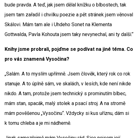
bude pravda. A teď, jak jsem dělal knížku o blbostech, tak
jsem tam zařadil i chvilku poezie a pět stránek jsem věnoval
Skálovi. Mám tam ale i Uhdeho Sonet na Klementa
Gottwalda, Pavla Kohouta jsem taky nevynechal, ani ty další.“
Knihy jsme probrali, pojďme se podívat na jiné téma. Co
pro vás znamená Vysočina?
„Salám. A to myslím upřímně. Jsem člověk, který rok co rok
stanuje. A to úplně sám, ve skalách, v lesích, kde není nikde
nikdo. A tam, protože jsem technický s prominutím blbec,
mám stan, spacák, malý stolek a psací stroj. A na stromě
mám pověšenou „Vysočinu“. Vždycky si kus uříznu, dám si
k tomu chleba a je mi nádherně.
Jinak samozřejmě mám Vysočinu rád. Sice nejsem její