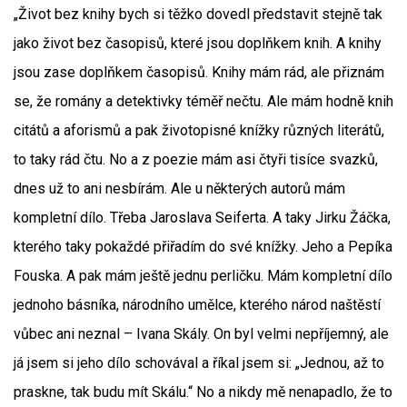
„Život bez knihy bych si těžko dovedl představit stejně tak
jako život bez časopisů, které jsou doplňkem knih. A knihy
jsou zase doplňkem časopisů. Knihy mám rád, ale přiznám
se, že romány a detektivky téměř nečtu. Ale mám hodně knih
citátů a aforismů a pak životopisné knížky různých literátů,
to taky rád čtu. No a z poezie mám asi čtyři tisíce svazků,
dnes už to ani nesbírám. Ale u některých autorů mám
kompletní dílo. Třeba Jaroslava Seiferta. A taky Jirku Žáčka,
kterého taky pokaždé přiřadím do své knížky. Jeho a Pepíka
Fouska. A pak mám ještě jednu perličku. Mám kompletní dílo
jednoho básníka, národního umělce, kterého národ naštěstí
vůbec ani neznal – Ivana Skály. On byl velmi nepříjemný, ale
já jsem si jeho dílo schovával a říkal jsem si: „Jednou, až to
praskne, tak budu mít Skálu.“ No a nikdy mě nenapadlo, že to