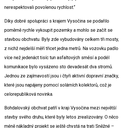
nerespektovali povolenou rychlost.“
Díky dobré spolupráci s krajem Vysočina se podařilo
poměrně rychle vykoupit pozemky a mohlo se začít se
stavbou obchvatu. Byly zde vybudovány celkem tři mosty,
z nichž nejdelší měří třicet jedna metrů. Na vozovku padlo
více než jedenáct tisíc tun asfaltových směsí a podél
komunikace bylo vysázeno sto devadesát dva stromů.
Jednou ze zajímavostí jsou i čtyři aktivní dopravní značky,
které jsou napájeny pomocí solárních kolektorů, což je
celorepubliková novinka.
Bohdalovský obchvat patří v kraji Vysočina mezi největší
stavby svého druhu, které byly letos zrealizovány. O něco
méně nákladný projekt se ještě chystá na trati Sněžné –