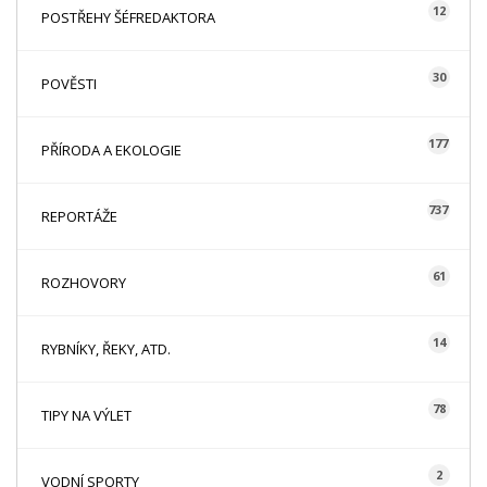
12
POSTŘEHY ŠÉFREDAKTORA
30
POVĚSTI
177
PŘÍRODA A EKOLOGIE
737
REPORTÁŽE
61
ROZHOVORY
14
RYBNÍKY, ŘEKY, ATD.
78
TIPY NA VÝLET
2
VODNÍ SPORTY