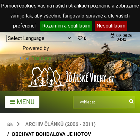
Pomocí cookies vás na našich stránkách poznáme a zobrazíme
vám je tak, aby všechno fungovalo správně a dle vašich
preferencí.
Rozumím a souhlasím
Nesouhlasím
09. 08.26
0
04:42
Powered by
Translate
MENU
ARCHIV ČLÁNKŮ (2006 - 2011)
OBCHVAT BOHDALOVA JE HOTOV