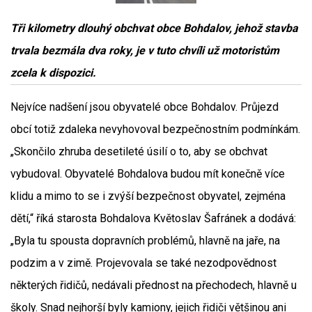
Tři kilometry dlouhý obchvat obce Bohdalov, jehož stavba
trvala bezmála dva roky, je v tuto chvíli už motoristům
zcela k dispozici.
Nejvíce nadšení jsou obyvatelé obce Bohdalov. Průjezd
obcí totiž zdaleka nevyhovoval bezpečnostním podmínkám.
„Skončilo zhruba desetileté úsilí o to, aby se obchvat
vybudoval. Obyvatelé Bohdalova budou mít konečně více
klidu a mimo to se i zvýší bezpečnost obyvatel, zejména
dětí,“ říká starosta Bohdalova Květoslav Šafránek a dodává:
„Byla tu spousta dopravních problémů, hlavně na jaře, na
podzim a v zimě. Projevovala se také nezodpovědnost
některých řidičů, nedávali přednost na přechodech, hlavně u
školy. Snad nejhorší byly kamiony, jejich řidiči většinou ani