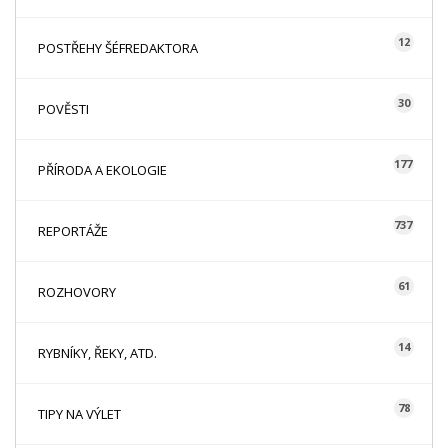
12
POSTŘEHY ŠÉFREDAKTORA
30
POVĚSTI
177
PŘÍRODA A EKOLOGIE
737
REPORTÁŽE
61
ROZHOVORY
14
RYBNÍKY, ŘEKY, ATD.
78
TIPY NA VÝLET