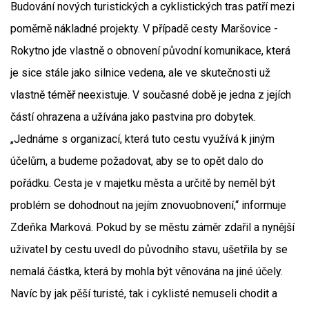
Budování nových turistických a cyklistických tras patří mezi
poměrně nákladné projekty. V případě cesty Maršovice -
Rokytno jde vlastně o obnovení původní komunikace, která
je sice stále jako silnice vedena, ale ve skutečnosti už
vlastně téměř neexistuje. V současné době je jedna z jejích
částí ohrazena a užívána jako pastvina pro dobytek.
„Jednáme s organizací, která tuto cestu využívá k jiným
účelům, a budeme požadovat, aby se to opět dalo do
pořádku. Cesta je v majetku města a určitě by neměl být
problém se dohodnout na jejím znovuobnovení,“ informuje
Zdeňka Marková. Pokud by se městu záměr zdařil a nynější
uživatel by cestu uvedl do původního stavu, ušetřila by se
nemalá částka, která by mohla být věnována na jiné účely.
Navíc by jak pěší turisté, tak i cyklisté nemuseli chodit a