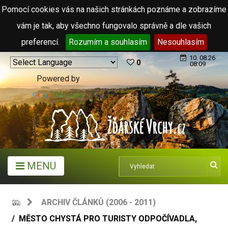
Pomocí cookies vás na našich stránkách poznáme a zobrazíme
vám je tak, aby všechno fungovalo správně a dle vašich
preferencí.
Rozumím a souhlasím
Nesouhlasím
10. 08.26
0
08:09
Powered by
Translate
MENU
ARCHIV ČLÁNKŮ (2006 - 2011)
MĚSTO CHYSTÁ PRO TURISTY ODPOČÍVADLA,