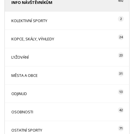
492
INFO NÁVŠTĚVNÍKŮM
2
KOLEKTIVNÍ SPORTY
24
KOPCE, SKÁLY, VÝHLEDY
23
LYŽOVÁNÍ
31
MĚSTA A OBCE
13
ODJINUD
42
OSOBNOSTI
71
OSTATNÍ SPORTY