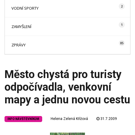
2
VODNÍ SPORTY
1
ZAMYŠLENÍ
85
ZPRÁVY
Město chystá pro turisty
odpočívadla, venkovní
mapy a jednu novou cestu
Helena Zelená Křížová
31.7.2009
INFO NÁVŠTĚVNÍKŮM