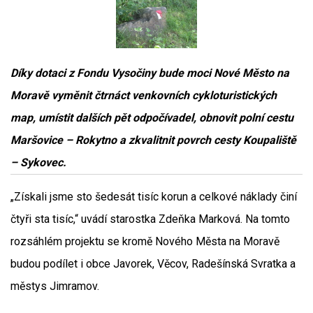
Díky dotaci z Fondu Vysočiny bude moci Nové Město na
Moravě vyměnit čtrnáct venkovních cykloturistických
map, umístit dalších pět odpočívadel, obnovit polní cestu
Maršovice – Rokytno a zkvalitnit povrch cesty Koupaliště
– Sykovec.
„Získali jsme sto šedesát tisíc korun a celkové náklady činí
čtyři sta tisíc,“ uvádí starostka Zdeňka Marková. Na tomto
rozsáhlém projektu se kromě Nového Města na Moravě
budou podílet i obce Javorek, Věcov, Radešínská Svratka a
městys Jimramov.