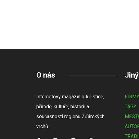
O nás
Jiný
Internetový magazín o turistice,
FIRM
přírodě, kultuře, historii a
TAGY
současnosti regionu Žďárských
MĚSTA
vrchů.
AUTOŘ
TRADI