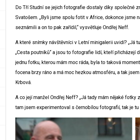
Do Tří Studní se jejich fotografie dostaly díky společn
Svatošem. „Byli jsme spolu fotit v Africe, dokonce jsme n
seznámili a on to pak zařídil,“ vysvětluje Ondřej Neff.
A které snímky návštěvníci v Letní minigalerii uvidí? „Já
„Cesta poutníků“ a jsou to fotografie lidí, kteří přicházej
jednu fotku, kterou mám moc ráda, byla to taková momentk
focena brzy ráno a má moc hezkou atmosféru, a tak jsem ji
Krbová.
A co její manžel Ondřej Neff? „Já tady mám nějaké fotky z A
tam jsem experimentoval s černobílou fotografií, tak je tu