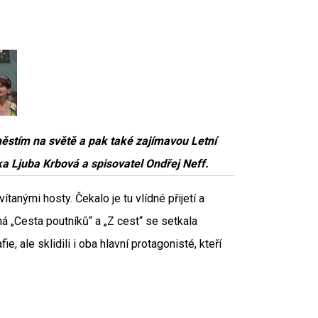
stím na světě a pak také zajímavou Letní
čka Ljuba Krbová a spisovatel Ondřej Neff.
tanými hosty. Čekalo je tu vlídné přijetí a
á „Cesta poutníků“ a „Z cest“ se setkala
, ale sklidili i oba hlavní protagonisté, kteří