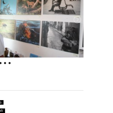
ů
fií