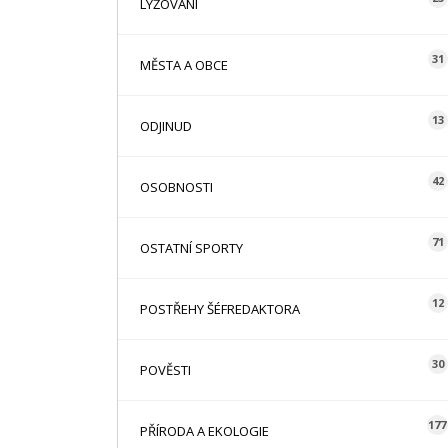
LYŽOVÁNÍ
31
MĚSTA A OBCE
13
ODJINUD
42
OSOBNOSTI
71
OSTATNÍ SPORTY
12
POSTŘEHY ŠÉFREDAKTORA
30
POVĚSTI
177
PŘÍRODA A EKOLOGIE