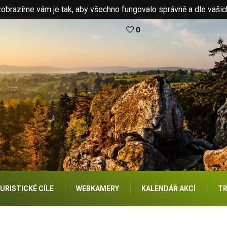
brazíme vám je tak, aby všechno fungovalo správně a dle vašic
0
URISTICKÉ CÍLE
WEBKAMERY
KALENDÁŘ AKCÍ
TR