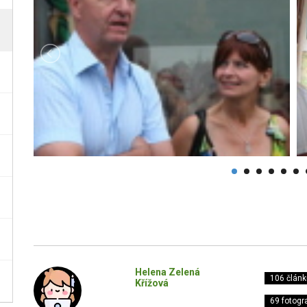
Helena Zelená
106 článk
Křížová
69 fotogra