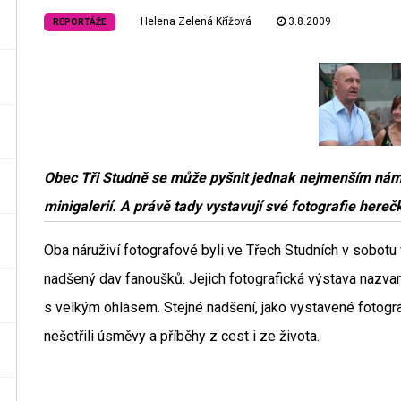
Helena Zelená Křížová
3.8.2009
REPORTÁŽE
Obec Tři Studně se může pyšnit jednak nejmenším námě
minigalerií. A právě tady vystavují své fotografie here
Oba náruživí fotografové byli ve Třech Studních v sobotu ví
nadšený dav fanoušků. Jejich fotografická výstava nazvan
s velkým ohlasem. Stejné nadšení, jako vystavené fotografie
nešetřili úsměvy a příběhy z cest i ze života.