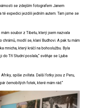
é známosti se zdejším fotografem Janem
a té expedici jezdili jedním autem. Tam jsme se
 tu mám soubor z Tibetu, který jsem nazvala
í do chrámů, modlí se, klaní Budhovi. A pak tu mám
a mnicha, který kráčí na bohoslužbu. Byla
 do Tří Studní poslala,“ svěřuje se Ljuba
friky, spíše zvířata. Další fotky jsou z Peru,
 pár černobílých fotek, které mám rád.“