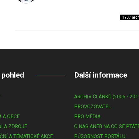
1907 arch
 pohled
Další informace
Y
ARCHIV ČLÁNKŮ (2006 - 201
PROVOZOVATEL
 A OBCE
PRO MÉDIA
I A ZDROJE
O NÁS ANEB NA CO SE PTÁT
ČNÍ A TÉMATICKÉ AKCE
PŮSOBNOST PORTÁLU