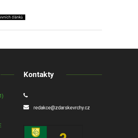
ivních článků
Kontakty
1)
redakce@zdarskevrchy.cz
E