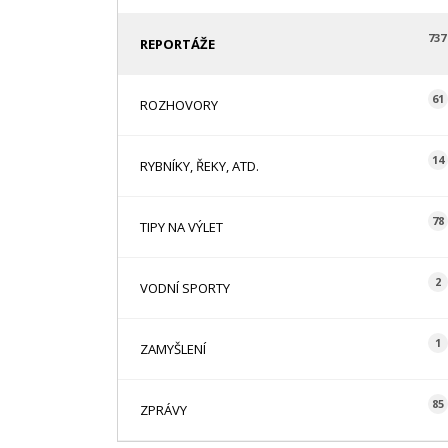
737
REPORTÁŽE
61
ROZHOVORY
14
RYBNÍKY, ŘEKY, ATD.
78
TIPY NA VÝLET
2
VODNÍ SPORTY
1
ZAMYŠLENÍ
85
ZPRÁVY