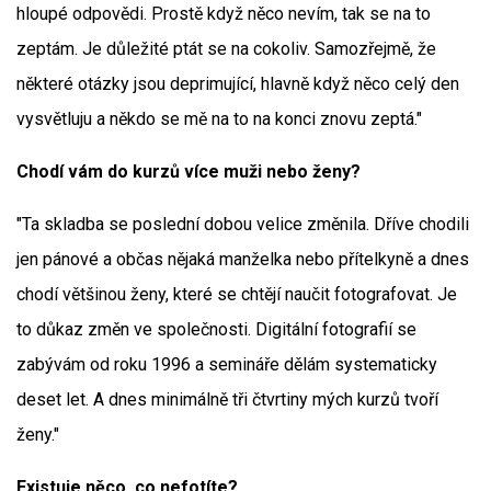
hloupé odpovědi. Prostě když něco nevím, tak se na to
zeptám. Je důležité ptát se na cokoliv. Samozřejmě, že
některé otázky jsou deprimující, hlavně když něco celý den
vysvětluju a někdo se mě na to na konci znovu zeptá."
Chodí vám do kurzů více muži nebo ženy?
"Ta skladba se poslední dobou velice změnila. Dříve chodili
jen pánové a občas nějaká manželka nebo přítelkyně a dnes
chodí většinou ženy, které se chtějí naučit fotografovat. Je
to důkaz změn ve společnosti. Digitální fotografií se
zabývám od roku 1996 a semináře dělám systematicky
deset let. A dnes minimálně tři čtvrtiny mých kurzů tvoří
ženy."
Existuje něco, co nefotíte?