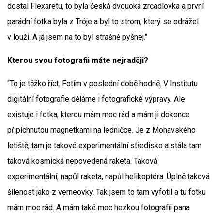
dostal Flexaretu, to byla česká dvouoká zrcadlovka a první
parádní fotka byla z Tróje a byl to strom, který se odrážel
v louži. A já jsem na to byl strašně pyšnej."
Kterou svou fotografii máte nejraději?
"To je těžko říct. Fotím v poslední době hodně. V Institutu
digitální fotografie děláme i fotografické výpravy. Ale
existuje i fotka, kterou mám moc rád a mám ji dokonce
připíchnutou magnetkami na ledničce. Je z Mohavského
letiště, tam je takové experimentální středisko a stála tam
taková kosmická nepovedená raketa. Taková
experimentální, napůl raketa, napůl helikoptéra. Úplně taková
šílenost jako z verneovky. Tak jsem to tam vyfotil a tu fotku
mám moc rád. A mám také moc hezkou fotografii pana