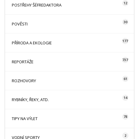
12
POSTŘEHY ŠÉFREDAKTORA
30
POVĚSTI
177
PŘÍRODA A EKOLOGIE
737
REPORTÁŽE
61
ROZHOVORY
14
RYBNÍKY, ŘEKY, ATD.
78
TIPY NA VÝLET
2
VODNÍ SPORTY