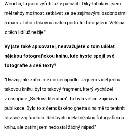
Wericha, tu jsem vyfotil už v patnácti. Díky tatínkovi jsem
měl tehdy možnost setkávat se se zajímavými osobnostmi
a mám z toho i takovou malou portrétní fotogalerii. Většina
z těch lidí už nežije."
Vy jste také spisovatel, neuvažujete o tom udělat
nějakou fotografickou knihu, kde byste spojil své
fotografie a své texty?
"Uvažuji, ale zatím mě nic nenapadlo. Já jsem viděl jednu
takovou knihu, byl to takový fragment, který vycházel
v časopise „Světová literatura“. To byla velice zajímavá
publikace. Bylo to z černošského ghetta a na mě to tenkrát
strašně zapůsobilo. Rád bych udělal nějakou fotografickou
knihu, ale zatím jsem nedostal žádný nápad."