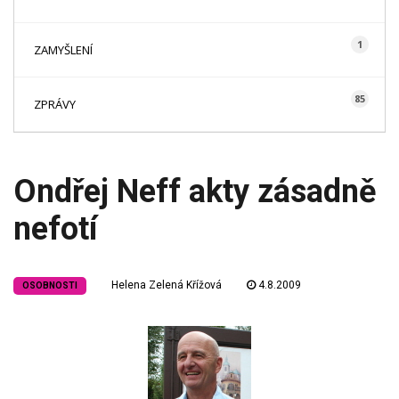
1
ZAMYŠLENÍ
85
ZPRÁVY
Ondřej Neff akty zásadně
nefotí
Helena Zelená Křížová
4.8.2009
OSOBNOSTI