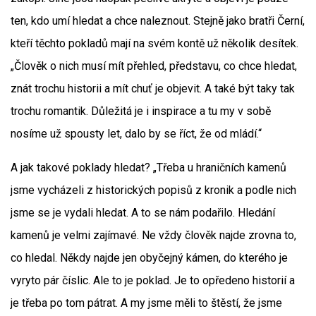
ten, kdo umí hledat a chce naleznout. Stejně jako bratři Černí,
kteří těchto pokladů mají na svém kontě už několik desítek.
„Člověk o nich musí mít přehled, představu, co chce hledat,
znát trochu historii a mít chuť je objevit. A také být taky tak
trochu romantik. Důležitá je i inspirace a tu my v sobě
nosíme už spousty let, dalo by se říct, že od mládí.“
A jak takové poklady hledat? „Třeba u hraničních kamenů
jsme vycházeli z historických popisů z kronik a podle nich
jsme se je vydali hledat. A to se nám podařilo. Hledání
kamenů je velmi zajímavé. Ne vždy člověk najde zrovna to,
co hledal. Někdy najde jen obyčejný kámen, do kterého je
vyryto pár číslic. Ale to je poklad. Je to opředeno historií a
je třeba po tom pátrat. A my jsme měli to štěstí, že jsme