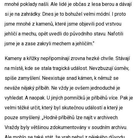
mnohé poklady našli. Ale lidé je občas z lesa berou a dávají
si je na zahrádky. Dnes je to bohužel velmi módní. I proto
jsme mnohé z kamenů, které jsme objevili pod vrstvou
jehličí a mechu, opět uvedli do původního stavu. Nafotili
jsme je a zase zakryli mechem a jehličím.“
Kameny a křížky nepřipomínají zrovna hezké chvíle. Stávají
na místě, kde se stala tragická událost. Nevzbuzují úsměv,
spíše zamyšlení. Neexistuje snad kámen, k němuž se
neváže nějaký příběh. Ne vždy je ovšem jednoduché je
vyhledat. A naopak. U jiných pomníčků je příběhů více. Pak je
velmi těžké určit, který byl skutečnou událostí a který je
pouze smyšlený. „Hodně příběhů lze najít v archivech.
Vraždy byly většinou zdokumentovány v soudním archivu.
Ale mohlo se také stát, že vrah nebyl z nějakého důvodu