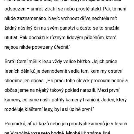
odsouzen – umřel, ztratil se nebo prostě utekl. Pak to není
nikde zaznamenáno. Navíc vrchnost dříve nechtěla mít
žádný násilný čin na svém panství a často se to snažila
ututlat. Pak dochází k různým lidovým příběhům, které
nejsou nikde potvrzeny úředně.“
Bratři Černí měli k lesu vždy velice blízko. Jejich práce
lesních dělníků je dennodenně vedla tam, kam my ostatní
chodíme jen občas. „Při práci toho člověk procoural hodně a
občas jsme na nějaký takový poklad narazili. Mezi první
kameny, co jsme našli, patřily kameny hraniční. Jeden, který
rozděluje klášterní lesy, byl asi úplně první.“
Pomníčků, ať už křížů nebo jen prostých kamenů je v lesích
na Vysočině rozeseto hodně. Mnohé již známe, jiné