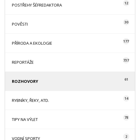
12
POSTŘEHY ŠÉFREDAKTORA
30
POVĚSTI
177
PŘÍRODA A EKOLOGIE
737
REPORTÁŽE
61
ROZHOVORY
14
RYBNÍKY, ŘEKY, ATD.
78
TIPY NA VÝLET
2
VODNÍ SPORTY