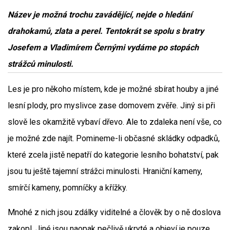
Název je možná trochu zavádějící, nejde o hledání
drahokamů, zlata a perel. Tentokrát se spolu s bratry
Josefem a Vladimírem Černými vydáme po stopách
strážců minulosti.
Les je pro někoho místem, kde je možné sbírat houby a jiné
lesní plody, pro myslivce zase domovem zvěře. Jiný si při
slově les okamžitě vybaví dřevo. Ale to zdaleka není vše, co
je možné zde najít. Pomineme-li občasné skládky odpadků,
které zcela jistě nepatří do kategorie lesního bohatství, pak
jsou tu ještě tajemní strážci minulosti. Hraniční kameny,
smírčí kameny, pomníčky a křížky.
Mnohé z nich jsou zdálky viditelné a člověk by o ně doslova
zakopl. Jiné jsou naopak pečlivě ukryté a objeví je pouze