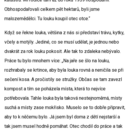
Obhospodařovali celkem pět hektarů, byli jsme
malozemědělci. Tu louku koupil otec otce.“
Když se řekne louka, většina z nás si představí trávu, kytky,
včely a motýly. Jediné, co se musí udělat, je jednou nebo
dvakrát za rok louku pokosit. Ale tak to zdaleka nebývalo.
Práce tu bylo mnohem více: „Na jaře se šlo na louku,
rozhrabaly se krtince, aby byla louka rovná a neničila se při
sečení kosa. A pročistily se stružky. Občas se tam zavezl
kompost a tím se poházela místa, která to nejvíce
potřebovala. Tahle louka byla taková nestejnoměrná, místy
suchá a místy zase mokřisko. Muselo se to dobře připravit,
aby to k něčemu bylo. Já jsem byl doma z dětí nejstarší a
tak jsem musel hodně pomáhat. Otec chodil do práce a tak