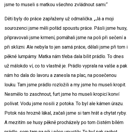
jsme to museli s matkou všechno zvládnout sami.“
Děti byly do práce zapřaženy už odmalička. „Já a moji
sourozenci jsme měli pořád spoustu práce. Pásli jsme husy,
připravovali jsme krmení, pomáhali jsme na poli při sečení a
při sklizni. Ale nebyla to jen samá práce, dělali jsme při tom i
pěkné lumpárny. Matka nám třeba dala bílit prádlo. To dnes
už málokdo ví, co to vlastně je. Prádlo vyprala na valše a pak
nám ho dala do lavoru a zanesla na plac, na posečenou
louku. Tam jsme prádlo rozložili a my jsme ho museli kropit.
Nesmělo to zaschnout, furt jsme ho museli kropicí konví
polívat. Vodu jsme nosili z potoka. To byl ale kámen úrazu.
Potok nás hrozně lákal, začali jsme si tam hrát a chytat ryby.
A mezitím se husy pěkně procházely po tom čistém bílém
prádle, sem tam na něj i něco upustily. To byl pak rachot