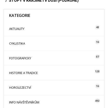
STOPY V KRAJINĚ I V DUŠI (PODRUHÉ)
KATEGORIE
48
AKTUALITY
16
CYKLISTIKA
87
FOTOGRAFICKY
128
HISTORIE A TRADICE
16
HOROLEZECTVÍ
492
INFO NÁVŠTĚVNÍKŮM