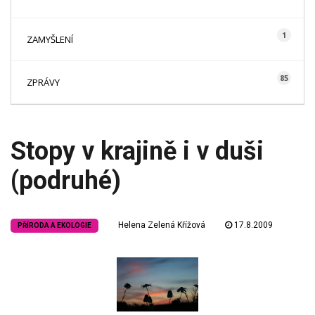
1
ZAMYŠLENÍ
85
ZPRÁVY
Stopy v krajině i v duši
(podruhé)
Helena Zelená Křížová
17.8.2009
PŘÍRODA A EKOLOGIE