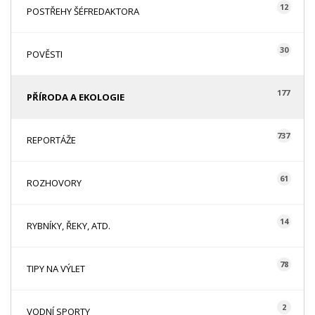
12
POSTŘEHY ŠÉFREDAKTORA
30
POVĚSTI
177
PŘÍRODA A EKOLOGIE
737
REPORTÁŽE
61
ROZHOVORY
14
RYBNÍKY, ŘEKY, ATD.
78
TIPY NA VÝLET
2
VODNÍ SPORTY