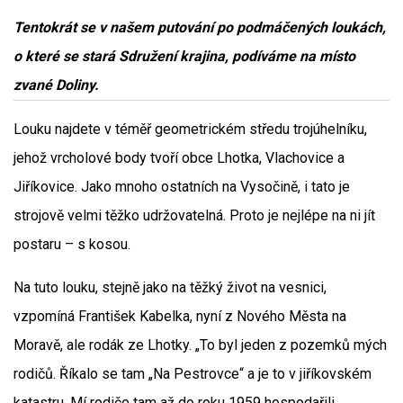
Tentokrát se v našem putování po podmáčených loukách,
o které se stará Sdružení krajina, podíváme na místo
zvané Doliny.
Louku najdete v téměř geometrickém středu trojúhelníku,
jehož vrcholové body tvoří obce Lhotka, Vlachovice a
Jiříkovice. Jako mnoho ostatních na Vysočině, i tato je
strojově velmi těžko udržovatelná. Proto je nejlépe na ni jít
postaru – s kosou.
Na tuto louku, stejně jako na těžký život na vesnici,
vzpomíná František Kabelka, nyní z Nového Města na
Moravě, ale rodák ze Lhotky. „To byl jeden z pozemků mých
rodičů. Říkalo se tam „Na Pestrovce“ a je to v jiříkovském
katastru. Mí rodiče tam až do roku 1959 hospodařili.