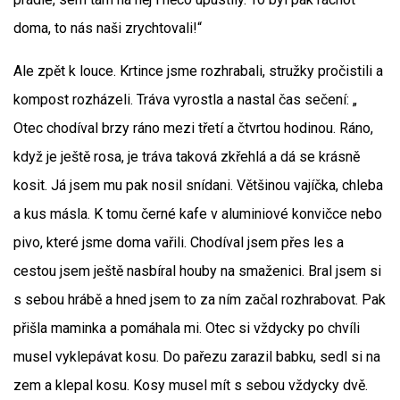
doma, to nás naši zrychtovali!“
Ale zpět k louce. Krtince jsme rozhrabali, stružky pročistili a
kompost rozházeli. Tráva vyrostla a nastal čas sečení: „
Otec chodíval brzy ráno mezi třetí a čtvrtou hodinou. Ráno,
když je ještě rosa, je tráva taková zkřehlá a dá se krásně
kosit. Já jsem mu pak nosil snídani. Většinou vajíčka, chleba
a kus másla. K tomu černé kafe v aluminiové konvičce nebo
pivo, které jsme doma vařili. Chodíval jsem přes les a
cestou jsem ještě nasbíral houby na smaženici. Bral jsem si
s sebou hrábě a hned jsem to za ním začal rozhrabovat. Pak
přišla maminka a pomáhala mi. Otec si vždycky po chvíli
musel vyklepávat kosu. Do pařezu zarazil babku, sedl si na
zem a klepal kosu. Kosy musel mít s sebou vždycky dvě.