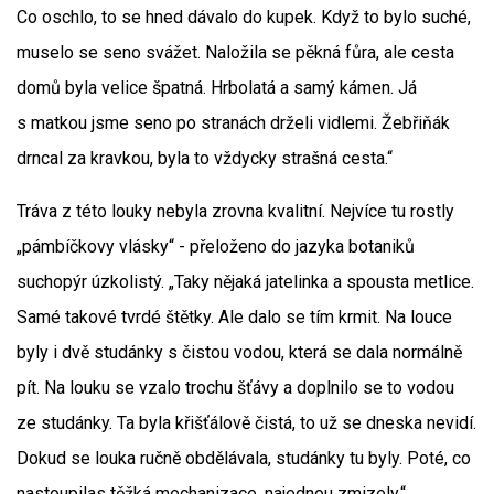
Co oschlo, to se hned dávalo do kupek. Když to bylo suché,
muselo se seno svážet. Naložila se pěkná fůra, ale cesta
domů byla velice špatná. Hrbolatá a samý kámen. Já
s matkou jsme seno po stranách drželi vidlemi. Žebřiňák
drncal za kravkou, byla to vždycky strašná cesta.“
Tráva z této louky nebyla zrovna kvalitní. Nejvíce tu rostly
„pámbíčkovy vlásky“ - přeloženo do jazyka botaniků
suchopýr úzkolistý. „Taky nějaká jatelinka a spousta metlice.
Samé takové tvrdé štětky. Ale dalo se tím krmit. Na louce
byly i dvě studánky s čistou vodou, která se dala normálně
pít. Na louku se vzalo trochu šťávy a doplnilo se to vodou
ze studánky. Ta byla křišťálově čistá, to už se dneska nevidí.
Dokud se louka ručně obdělávala, studánky tu byly. Poté, co
nastoupilas těžká mechanizace, najednou zmizely.“