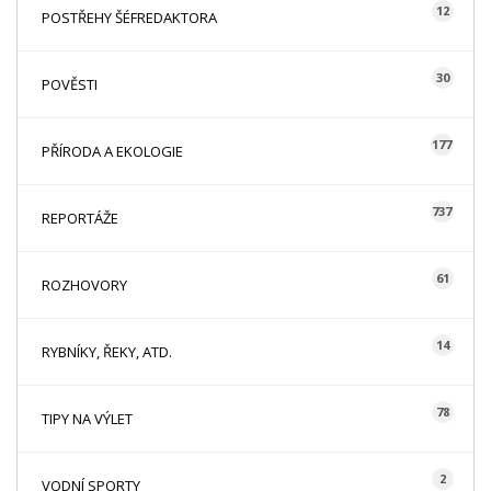
12
POSTŘEHY ŠÉFREDAKTORA
30
POVĚSTI
177
PŘÍRODA A EKOLOGIE
737
REPORTÁŽE
61
ROZHOVORY
14
RYBNÍKY, ŘEKY, ATD.
78
TIPY NA VÝLET
2
VODNÍ SPORTY