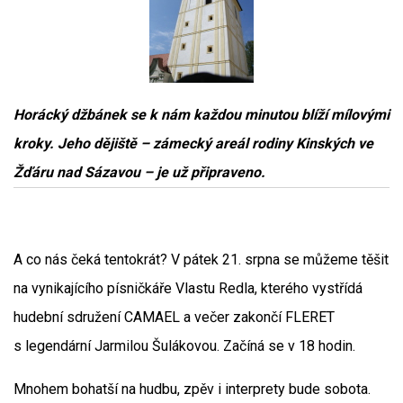
Horácký džbánek se k nám každou minutou blíží mílovými
kroky. Jeho dějiště – zámecký areál rodiny Kinských ve
Žďáru nad Sázavou – je už připraveno.
A co nás čeká tentokrát? V pátek 21. srpna se můžeme těšit
na vynikajícího písničkáře Vlastu Redla, kterého vystřídá
hudební sdružení CAMAEL a večer zakončí FLERET
s legendární Jarmilou Šulákovou. Začíná se v 18 hodin.
Mnohem bohatší na hudbu, zpěv i interprety bude sobota.