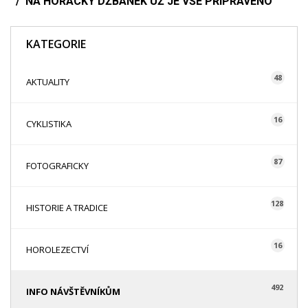
NA HORÁCKÝ DŽBÁNEK UŽ JE VŠE PŘIPRAVENO
KATEGORIE
48
AKTUALITY
16
CYKLISTIKA
87
FOTOGRAFICKY
128
HISTORIE A TRADICE
16
HOROLEZECTVÍ
492
INFO NÁVŠTĚVNÍKŮM