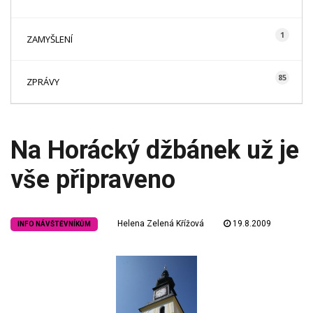
1
ZAMYŠLENÍ
85
ZPRÁVY
Na Horácký džbánek už je
vše připraveno
Helena Zelená Křížová
19.8.2009
INFO NÁVŠTĚVNÍKŮM