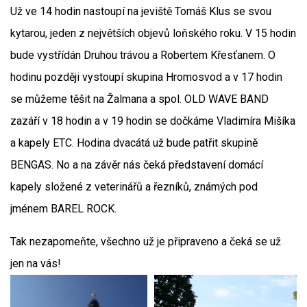
Už ve 14 hodin nastoupí na jeviště Tomáš Klus se svou
kytarou, jeden z největších objevů loňského roku. V 15 hodin
bude vystřídán Druhou trávou a Robertem Křesťanem. O
hodinu později vystoupí skupina Hromosvod a v 17 hodin
se můžeme těšit na Žalmana a spol. OLD WAVE BAND
zazáří v 18 hodin a v 19 hodin se dočkáme Vladimíra Mišíka
a kapely ETC. Hodina dvacátá už bude patřit skupině
BENGAS. No a na závěr nás čeká představení domácí
kapely složené z veterinářů a řezníků, známých pod
jménem BAREL ROCK.
Tak nezapomeňte, všechno už je připraveno a čeká se už
jen na vás!