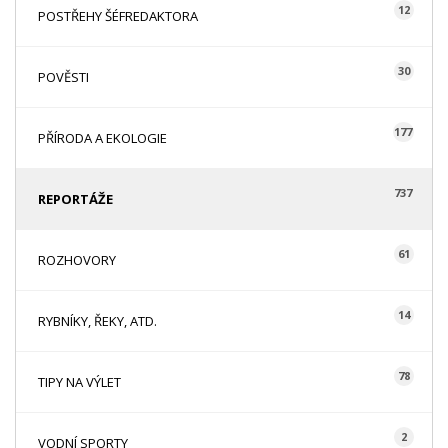
12
POSTŘEHY ŠÉFREDAKTORA
30
POVĚSTI
177
PŘÍRODA A EKOLOGIE
737
REPORTÁŽE
61
ROZHOVORY
14
RYBNÍKY, ŘEKY, ATD.
78
TIPY NA VÝLET
2
VODNÍ SPORTY