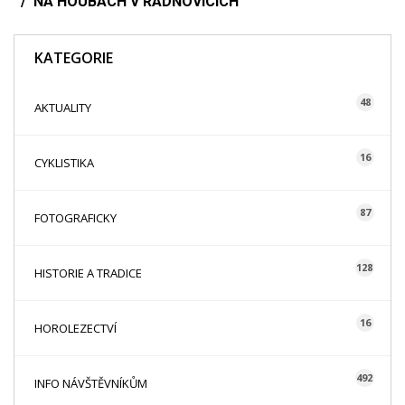
NA HOUBÁCH V RADŇOVICÍCH
KATEGORIE
48
AKTUALITY
16
CYKLISTIKA
87
FOTOGRAFICKY
128
HISTORIE A TRADICE
16
HOROLEZECTVÍ
492
INFO NÁVŠTĚVNÍKŮM