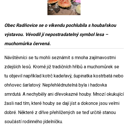
Obec Radňovice se o víkendu pochlubila s houbařskou
výstavou. Vévodil jí nepostradatelný symbol lesa –
muchomůrka červená.
Návštěvníci se tu mohli seznámit s mnoha zajímavostmi
zdejších lesů. Kromě již tradičních hřibů a muchomůrek se
tu objevil například kotrč kadeřavý, šupinatka kostrbatá nebo
ohňovec šarlatový. Nepřehlédnutelná byla i hadovka
smrdutá. A nechyběly ani dřevokazné houby. Mnozí okukující
žasli nad tím, které houby se dají jíst a dokonce jsou velmi
dobré. Některé z dříve přehlížených se teď určitě stanou
součástí rodinného jídelníčku.