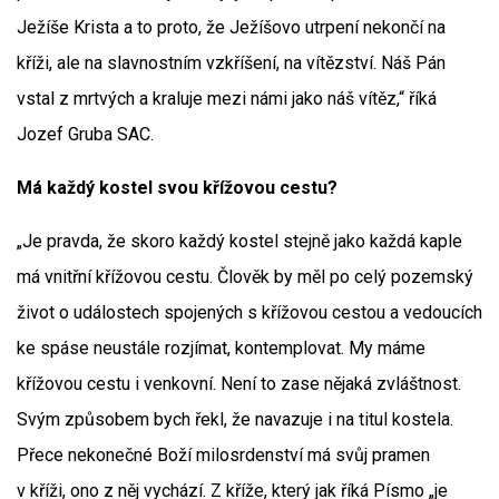
Ježíše Krista a to proto, že Ježíšovo utrpení nekončí na
kříži, ale na slavnostním vzkříšení, na vítězství. Náš Pán
vstal z mrtvých a kraluje mezi námi jako náš vítěz,“ říká
Jozef Gruba SAC.
Má každý kostel svou křížovou cestu?
„Je pravda, že skoro každý kostel stejně jako každá kaple
má vnitřní křížovou cestu. Člověk by měl po celý pozemský
život o událostech spojených s křížovou cestou a vedoucích
ke spáse neustále rozjímat, kontemplovat. My máme
křížovou cestu i venkovní. Není to zase nějaká zvláštnost.
Svým způsobem bych řekl, že navazuje i na titul kostela.
Přece nekonečné Boží milosrdenství má svůj pramen
v kříži, ono z něj vychází. Z kříže, který jak říká Písmo „je