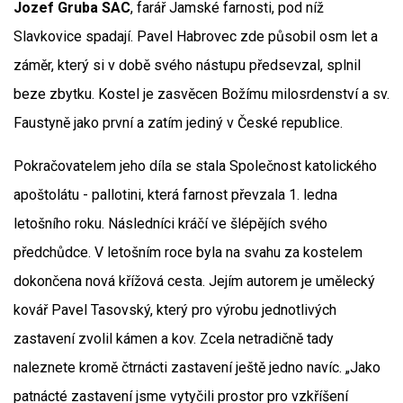
Jozef Gruba SAC
, farář Jamské farnosti, pod níž
Slavkovice spadají. Pavel Habrovec zde působil osm let a
záměr, který si v době svého nástupu předsevzal, splnil
beze zbytku. Kostel je zasvěcen Božímu milosrdenství a sv.
Faustyně jako první a zatím jediný v České republice.
Pokračovatelem jeho díla se stala Společnost katolického
apoštolátu - pallotini, která farnost převzala 1. ledna
letošního roku. Následníci kráčí ve šlépějích svého
předchůdce. V letošním roce byla na svahu za kostelem
dokončena nová křížová cesta. Jejím autorem je umělecký
kovář Pavel Tasovský, který pro výrobu jednotlivých
zastavení zvolil kámen a kov. Zcela netradičně tady
naleznete kromě čtrnácti zastavení ještě jedno navíc. „Jako
patnácté zastavení jsme vytyčili prostor pro vzkříšení