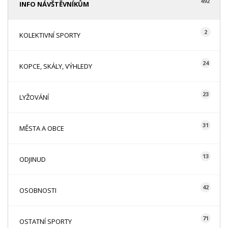
492
INFO NÁVŠTĚVNÍKŮM
2
KOLEKTIVNÍ SPORTY
24
KOPCE, SKÁLY, VÝHLEDY
23
LYŽOVÁNÍ
31
MĚSTA A OBCE
13
ODJINUD
42
OSOBNOSTI
71
OSTATNÍ SPORTY