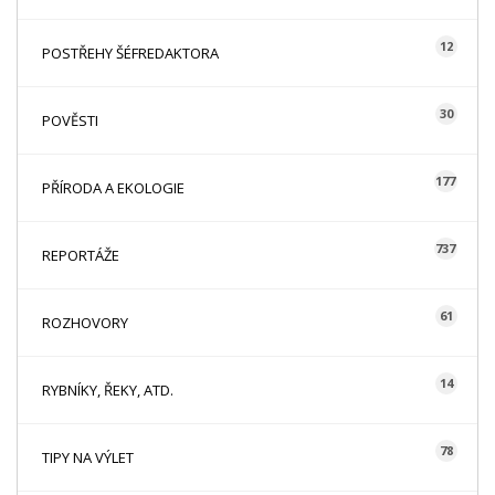
12
POSTŘEHY ŠÉFREDAKTORA
30
POVĚSTI
177
PŘÍRODA A EKOLOGIE
737
REPORTÁŽE
61
ROZHOVORY
14
RYBNÍKY, ŘEKY, ATD.
78
TIPY NA VÝLET