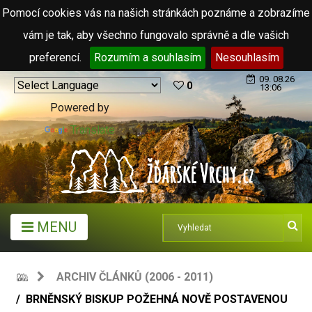
Pomocí cookies vás na našich stránkách poznáme a zobrazíme
vám je tak, aby všechno fungovalo správně a dle vašich
preferencí.
Rozumím a souhlasím
Nesouhlasím
09. 08.26
0
13:06
Powered by
Translate
MENU
ARCHIV ČLÁNKŮ (2006 - 2011)
BRNĚNSKÝ BISKUP POŽEHNÁ NOVĚ POSTAVENOU