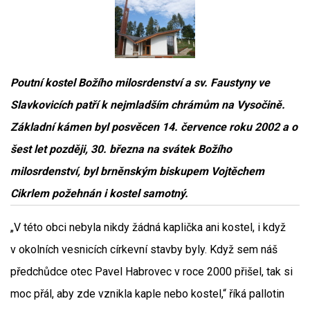
Poutní kostel Božího milosrdenství a sv. Faustyny ve
Slavkovicích patří k nejmladším chrámům na Vysočině.
Základní kámen byl posvěcen 14. července roku 2002 a o
šest let později, 30. března na svátek Božího
milosrdenství, byl brněnským biskupem Vojtěchem
Cikrlem požehnán i kostel samotný.
„V této obci nebyla nikdy žádná kaplička ani kostel, i když
v okolních vesnicích církevní stavby byly. Když sem náš
předchůdce otec Pavel Habrovec v roce 2000 přišel, tak si
moc přál, aby zde vznikla kaple nebo kostel,“ říká pallotin