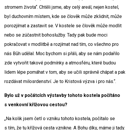
stromem života“. Chtěli jsme, aby celý areál, nejen kostel,
byl duchovním místem, kde se člověk může zklidnit, může
porozjímat a zastavit se. V kostele se člověk může modlit
nebo se zúčastnit bohoslužby. Tady pak bude moci
pokračovat v modlitbě a rozjímat nad tím, co všechno pro
nás Bůh udělal. Moc bychom si přáli, aby se nám podařilo
zde vytvořit takové podmínky a atmosféru, které budou
lidem lépe pomáhat v tom, aby se učili správně chápat a pak
rozdávat milosrdenství. Je to Kristová výzva i pro nás.“.
Bylo už v počátcích výstavby tohoto kostela počítáno
s venkovní křížovou cestou?
„Na kolik jsem četl o vzniku tohoto kostela, počítalo se
s tím, že tu křížová cesta vznikne. A Bohu díky, máme ji tady.