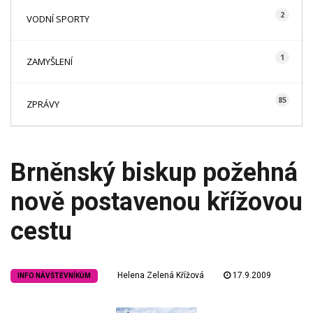
2
VODNÍ SPORTY
1
ZAMYŠLENÍ
85
ZPRÁVY
Brněnský biskup požehná
nově postavenou křížovou
cestu
Helena Zelená Křížová
17.9.2009
INFO NÁVŠTĚVNÍKŮM