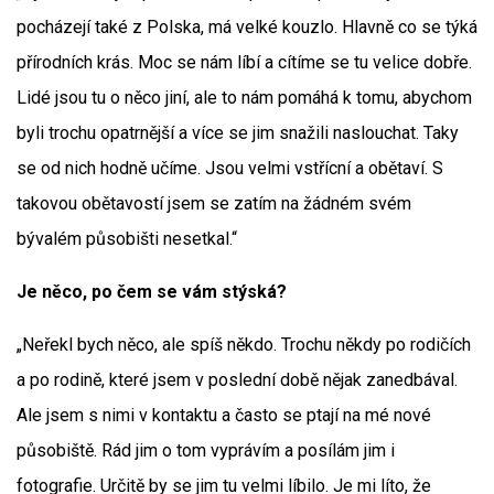
pocházejí také z Polska, má velké kouzlo. Hlavně co se týká
přírodních krás. Moc se nám líbí a cítíme se tu velice dobře.
Lidé jsou tu o něco jiní, ale to nám pomáhá k tomu, abychom
byli trochu opatrnější a více se jim snažili naslouchat. Taky
se od nich hodně učíme. Jsou velmi vstřícní a obětaví. S
takovou obětavostí jsem se zatím na žádném svém
bývalém působišti nesetkal.“
Je něco, po čem se vám stýská?
„Neřekl bych něco, ale spíš někdo. Trochu někdy po rodičích
a po rodině, které jsem v poslední době nějak zanedbával.
Ale jsem s nimi v kontaktu a často se ptají na mé nové
působiště. Rád jim o tom vyprávím a posílám jim i
fotografie. Určitě by se jim tu velmi líbilo. Je mi líto, že