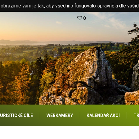
brazíme vám je tak, aby všechno fungovalo správně a dle vašic
0
URISTICKÉ CÍLE
WEBKAMERY
KALENDÁŘ AKCÍ
TR