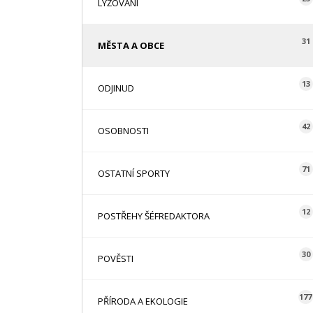
LYŽOVÁNÍ
31
MĚSTA A OBCE
13
ODJINUD
42
OSOBNOSTI
71
OSTATNÍ SPORTY
12
POSTŘEHY ŠÉFREDAKTORA
30
POVĚSTI
177
PŘÍRODA A EKOLOGIE