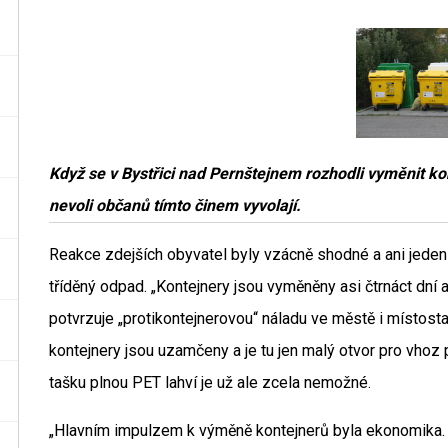
Když se v Bystřici nad Pernštejnem rozhodli vyměnit kont
nevoli občanů tímto činem vyvolají.
Reakce zdejších obyvatel byly vzácně shodné a ani jeden
tříděný odpad. „Kontejnery jsou vyměněny asi čtrnáct dní a
potvrzuje „protikontejnerovou“ náladu ve městě i místosta
kontejnery jsou uzamčeny a je tu jen malý otvor pro vhoz 
tašku plnou PET lahví je už ale zcela nemožné.
„Hlavním impulzem k výměně kontejnerů byla ekonomika. T