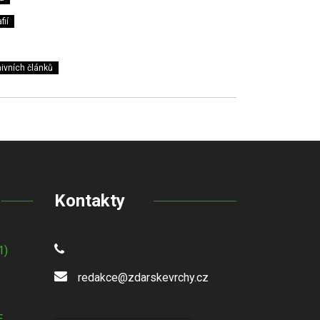
fií
ivních článků
Kontakty
1)
redakce@zdarskevrchy.cz
E