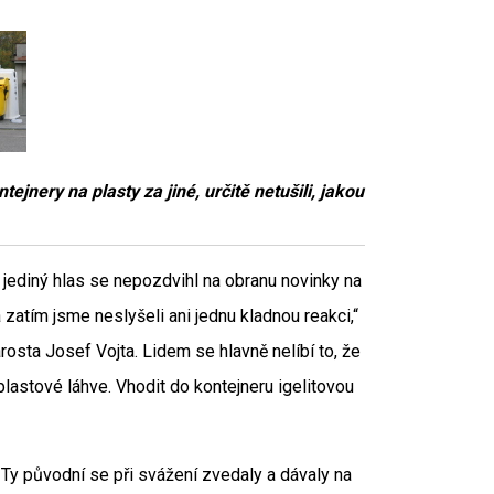
ejnery na plasty za jiné, určitě netušili, jakou
 jediný hlas se nepozdvihl na obranu novinky na
 zatím jsme neslyšeli ani jednu kladnou reakci,“
rosta Josef Vojta. Lidem se hlavně nelíbí to, že
plastové láhve. Vhodit do kontejneru igelitovou
y původní se při svážení zvedaly a dávaly na