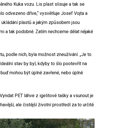
těného Kuka vozu. Lis plast slisuje a tak se
alo odvezeno dříve,“ vysvětluje Josef Vojta a
 ukládání plastů a jakým způsobem jsou
ami a tak podobně. Zatím nechceme dělat nějaké
y tu, podle nich, byla možnost zneužívání. „Je to
deální stav by byl, kdyby to šlo pootevřít na
, buď mohou být úplně zavřené, nebo úplně
Vyndat PET láhve z igelitové tašky a vsunout je
vější, ale čistější životní prostředí za to určitě