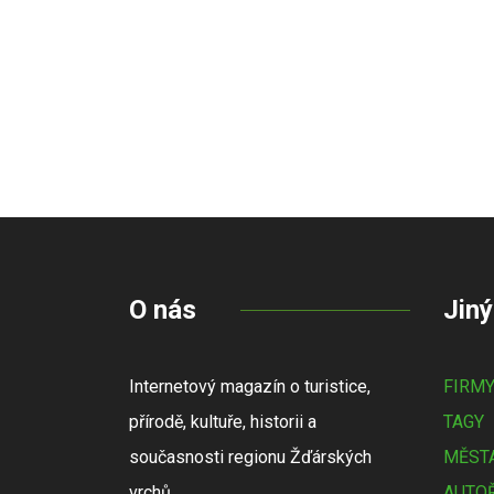
O nás
Jiný
Internetový magazín o turistice,
FIRM
přírodě, kultuře, historii a
TAGY
současnosti regionu Žďárských
MĚSTA
vrchů.
AUTOŘ