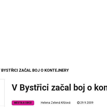
 BYSTŘICI ZAČAL BOJ O KONTEJNERY
V Bystřici začal boj o ko
Helena Zelená Křížová
29.9.2009
MĚSTA A OBCE