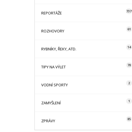
737
REPORTÁŽE
61
ROZHOVORY
14
RYBNÍKY, ŘEKY, ATD.
78
TIPY NA VÝLET
2
VODNÍ SPORTY
1
ZAMYŠLENÍ
85
ZPRÁVY