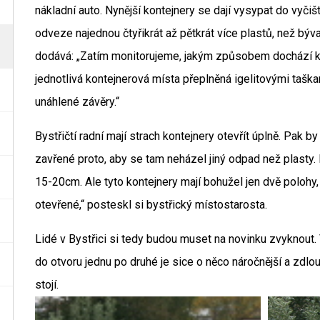
nákladní auto. Nynější kontejnery se dají vysypat do vyčiš
odveze najednou čtyřikrát až pětkrát více plastů, než býv
dodává: „Zatím monitorujeme, jakým způsobem dochází k
jednotlivá kontejnerová místa přeplněná igelitovými tašk
unáhlené závěry.“
Bystřičtí radní mají strach kontejnery otevřít úplně. Pak b
zavřené proto, aby se tam neházel jiný odpad než plasty. I
15-20cm. Ale tyto kontejnery mají bohužel jen dvě polohy
otevřené,“ posteskl si bystřický místostarosta.
Lidé v Bystřici si tedy budou muset na novinku zvyknout. 
do otvoru jednu po druhé je sice o něco náročnější a zdlouha
stojí.