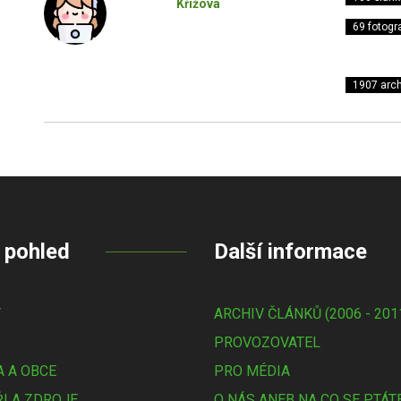
Křížová
69 fotogra
1907 arch
 pohled
Další informace
Y
ARCHIV ČLÁNKŮ (2006 - 201
PROVOZOVATEL
 A OBCE
PRO MÉDIA
I A ZDROJE
O NÁS ANEB NA CO SE PTÁT