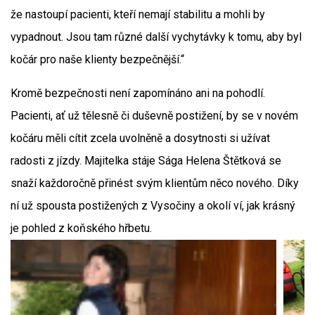
že nastoupí pacienti, kteří nemají stabilitu a mohli by
vypadnout. Jsou tam různé další vychytávky k tomu, aby byl
kočár pro naše klienty bezpečnější.“
Kromě bezpečnosti není zapomínáno ani na pohodlí.
Pacienti, ať už tělesně či duševně postižení, by se v novém
kočáru měli cítit zcela uvolněně a dosytnosti si užívat
radosti z jízdy. Majitelka stáje Sága Helena Štětková se
snaží každoročně přinést svým klientům něco nového. Díky
ní už spousta postižených z Vysočiny a okolí ví, jak krásný
je pohled z koňského hřbetu.