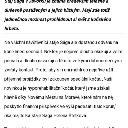
Stáj Sága v Javorku je známá především tělesně a
duševně postiženým a jejich blízkým. Mají zde totiž
jedinečnou možnost prohlédnout si svět z koňského
hřbetu.
Ne všichni návštěvníci stáje Sága ale dostanou odvahu na
koně hned sednout. Někteří je nejprve dlouho okukují a velmi
pomalu a dlouho navazují s těmito velkými dobrosrdečnými
zvířaty kontakt. Proto, aby si i oni mohli co nejdříve užít
příjemné projížďky, byl zakoupen speciální kočár. „Naší
novinkou je hyporehabilitační kočár, který jsme získali
hlavně díky Novému Městu na Moravě, které nám na něj
poskytlo finanční příspěvek ve výši padesáti tisíc korun,“
říká majitelka stáje Sága Helena Štětková.