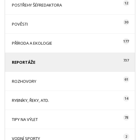
12
POSTŘEHY ŠÉFREDAKTORA
30
POVĚSTI
177
PŘÍRODA A EKOLOGIE
737
REPORTÁŽE
61
ROZHOVORY
14
RYBNÍKY, ŘEKY, ATD.
78
TIPY NA VÝLET
2
VODNÍ SPORTY