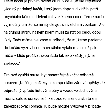
Tento kočár je prvním svého druhu v celé České republice.
„Jediný podobný kočár, který jsem doposud viděla, patří
psychiatrickému oddělení jihlavské nemocnice. Ten je navíc
výjimečný tím, že se na něj dá vjet s invalidním vozíkem. Ale
na druhou stranu na něm klient musí zůstat po celou dobu
jízdy. Tady máme ale zase tu výhodu, že můžeme pacienta
do kočáru vyzdvihnout speciálním výtahem a on už pak
může v klidu prožívat svou jízdu tak jako každý jiný, na
sedačce.“
Pro své využití musel být samozřejmě kočár odborně
upraven. „Kočár je snížený a má speciální zádové opěrky. Je
odpružený vpředu listovými péry a vzadu vzduchovými
měchy, dále je upravena šířka posezení a nechybí tu ani
zabezpečovací branka. Tu bude možné využívat v případě,