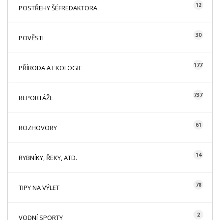
12
POSTŘEHY ŠÉFREDAKTORA
30
POVĚSTI
177
PŘÍRODA A EKOLOGIE
737
REPORTÁŽE
61
ROZHOVORY
14
RYBNÍKY, ŘEKY, ATD.
78
TIPY NA VÝLET
2
VODNÍ SPORTY