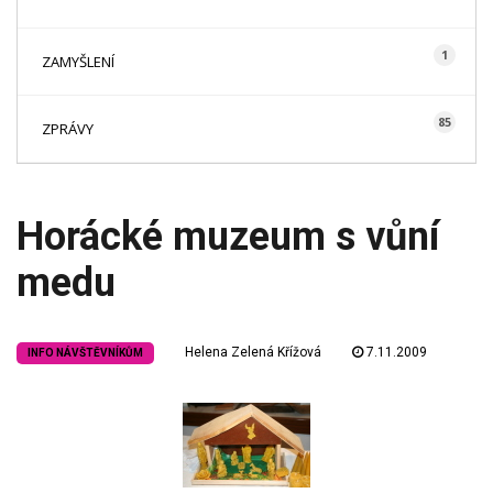
1
ZAMYŠLENÍ
85
ZPRÁVY
Horácké muzeum s vůní
medu
Helena Zelená Křížová
7.11.2009
INFO NÁVŠTĚVNÍKŮM