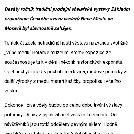
Desátý ročník tradiční prodejní včelařské výstavy Základní
organizace Českého svazu včelařů Nové Město na
Moravě byl slavnostně zahájen.
Tentokrát zcela netradičně hostí výstavu nazvanou výstižně
„Vůně medu“ Horácké muzeum. Kromě expozice ze
současnosti je tu k vidění i několik historických exponátů.
Opět nechybí med s příchutí, medovina, medové perníčky a
další výrobky z medu, mateří kašičky, propolisu i včelího
vosku.
Dokonce i živé včely budou po celou dobu trvání výstavy
přítomny. Obavy z jejich žihadel však mít nemusíte. Od
návštěvníků jsou totiž odděleny pevným sklem. Hodně
výrobků je tentokrát z rakytníku řešetlákového. „Je to