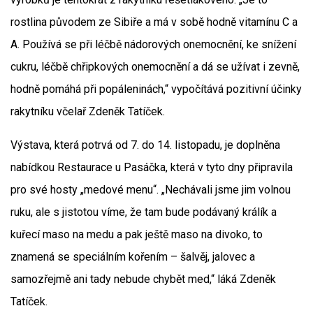
rostlina původem ze Sibiře a má v sobě hodně vitamínu C a
A. Používá se při léčbě nádorových onemocnění, ke snížení
cukru, léčbě chřipkových onemocnění a dá se užívat i zevně,
hodně pomáhá při popáleninách,“ vypočítává pozitivní účinky
rakytníku včelař Zdeněk Tatíček.
Výstava, která potrvá od 7. do 14. listopadu, je doplněna
nabídkou Restaurace u Pasáčka, která v tyto dny připravila
pro své hosty „medové menu“. „Nechávali jsme jim volnou
ruku, ale s jistotou víme, že tam bude podávaný králík a
kuřecí maso na medu a pak ještě maso na divoko, to
znamená se speciálním kořením – šalvěj, jalovec a
samozřejmě ani tady nebude chybět med,“ láká Zdeněk
Tatíček.