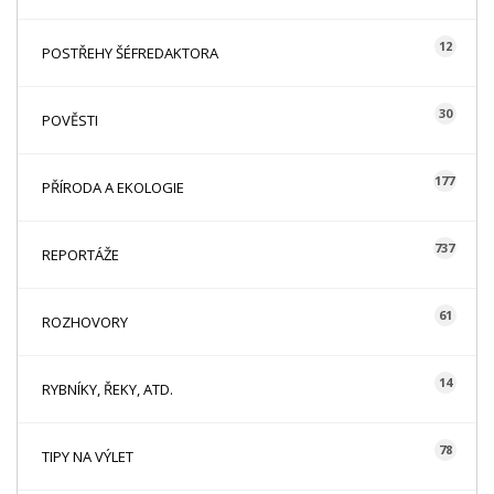
12
POSTŘEHY ŠÉFREDAKTORA
30
POVĚSTI
177
PŘÍRODA A EKOLOGIE
737
REPORTÁŽE
61
ROZHOVORY
14
RYBNÍKY, ŘEKY, ATD.
78
TIPY NA VÝLET