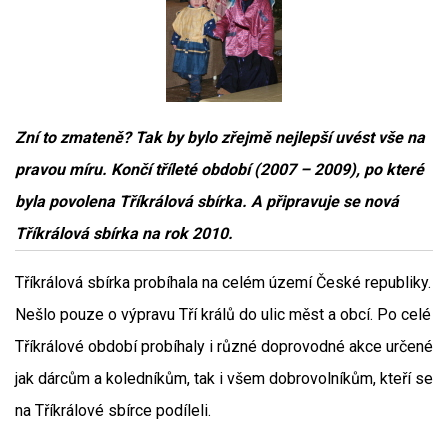
Zní to zmateně? Tak by bylo zřejmě nejlepší uvést vše na
pravou míru. Končí tříleté období (2007 – 2009), po které
byla povolena Tříkrálová sbírka. A připravuje se nová
Tříkrálová sbírka na rok 2010.
Tříkrálová sbírka probíhala na celém území České republiky.
Nešlo pouze o výpravu Tří králů do ulic měst a obcí. Po celé
Tříkrálové období probíhaly i různé doprovodné akce určené
jak dárcům a koledníkům, tak i všem dobrovolníkům, kteří se
na Tříkrálové sbírce podíleli.