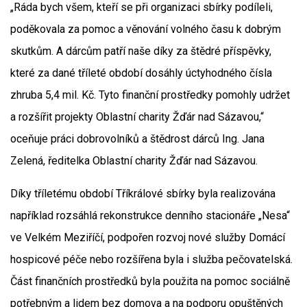
„Ráda bych všem, kteří se při organizaci sbírky podíleli,
poděkovala za pomoc a věnování volného času k dobrým
skutkům. A dárcům patří naše díky za štědré příspěvky,
které za dané tříleté období dosáhly úctyhodného čísla
zhruba
5,4 mil. Kč.
Tyto finanční prostředky pomohly udržet
a rozšířit projekty Oblastní charity Žďár nad Sázavou,“
oceňuje práci dobrovolníků
a štědrost dárců
Ing. Jana
Zelená, ředitelka Oblastní charity Žďár nad Sázavou.
Díky tříletému období Tříkrálové sbírky byla realizována
například rozsáhlá rekonstrukce denního stacionáře „Nesa“
ve Velkém Meziříčí, podpořen rozvoj nové služby Domácí
hospicové péče nebo rozšířena byla i služba pečovatelská.
Část finančních prostředků byla použita na pomoc sociálně
potřebným a lidem bez domova a na podporu opuštěných