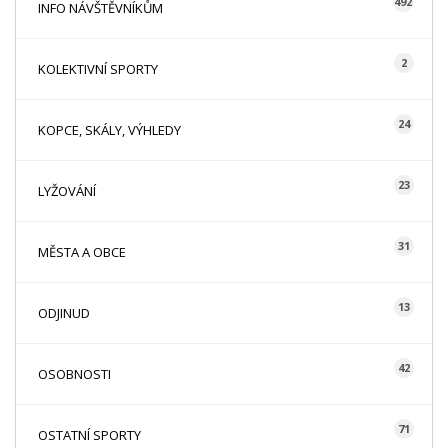
492
INFO NÁVŠTĚVNÍKŮM
2
KOLEKTIVNÍ SPORTY
24
KOPCE, SKÁLY, VÝHLEDY
23
LYŽOVÁNÍ
31
MĚSTA A OBCE
13
ODJINUD
42
OSOBNOSTI
71
OSTATNÍ SPORTY