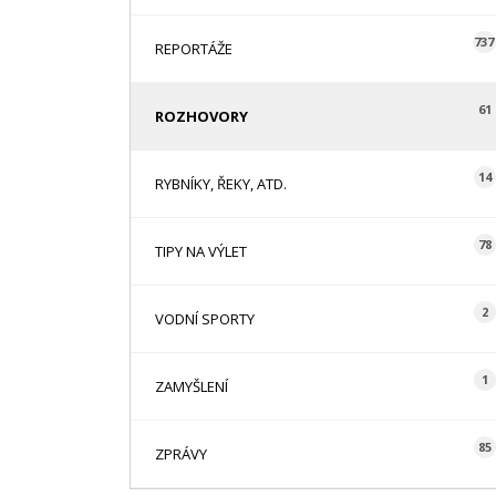
737
REPORTÁŽE
61
ROZHOVORY
14
RYBNÍKY, ŘEKY, ATD.
78
TIPY NA VÝLET
2
VODNÍ SPORTY
1
ZAMYŠLENÍ
85
ZPRÁVY