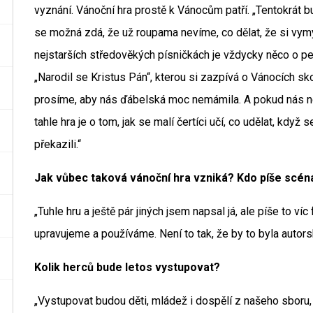
vyznání. Vánoční hra prostě k Vánocům patří. „Tentokrát bud
se možná zdá, že už roupama nevíme, co dělat, že si vymý
nejstarších středověkých písničkách je vždycky něco o pe
„Narodil se Kristus Pán“, kterou si zazpívá o Vánocích sk
prosíme, aby nás ďábelská moc nemámila. A pokud nás ne
tahle hra je o tom, jak se malí čertíci učí, co udělat, když 
překazili.“
Jak vůbec taková vánoční hra vzniká? Kdo píše scéná
„Tuhle hru a ještě pár jiných jsem napsal já, ale píše to ví
upravujeme a používáme. Není to tak, že by to byla autorská
Kolik herců bude letos vystupovat?
„Vystupovat budou děti, mládež i dospělí z našeho sboru