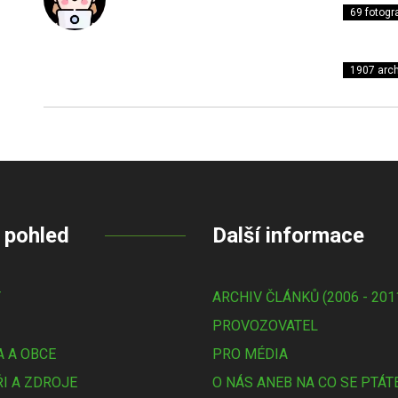
69 fotogra
1907 arch
 pohled
Další informace
Y
ARCHIV ČLÁNKŮ (2006 - 201
PROVOZOVATEL
 A OBCE
PRO MÉDIA
I A ZDROJE
O NÁS ANEB NA CO SE PTÁT