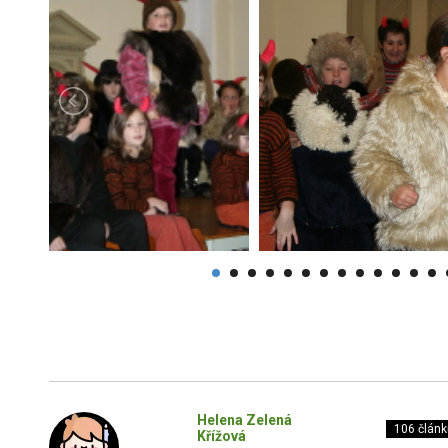
Helena Zelená
106 článk
Křížová