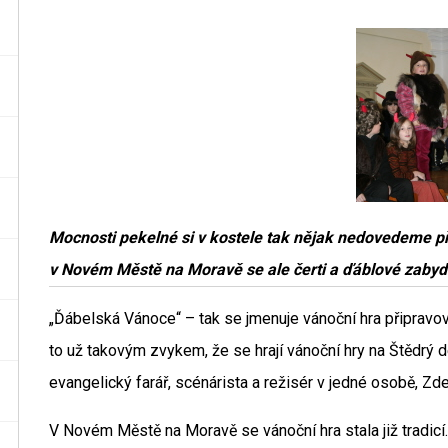
Mocnosti pekelné si v kostele tak nějak nedovedeme p
v Novém Městě na Moravě se ale čerti a ďáblové zabydl
„Ďábelská Vánoce“ – tak se jmenuje vánoční hra připra
to už takovým zvykem, že se hrají vánoční hry na Štědrý d
evangelický farář, scénárista a režisér v jedné osobě, Zd
V Novém Městě na Moravě se vánoční hra stala již tradicí. T