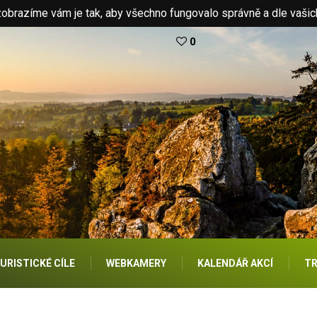
brazíme vám je tak, aby všechno fungovalo správně a dle vašic
0
URISTICKÉ CÍLE
WEBKAMERY
KALENDÁŘ AKCÍ
TR