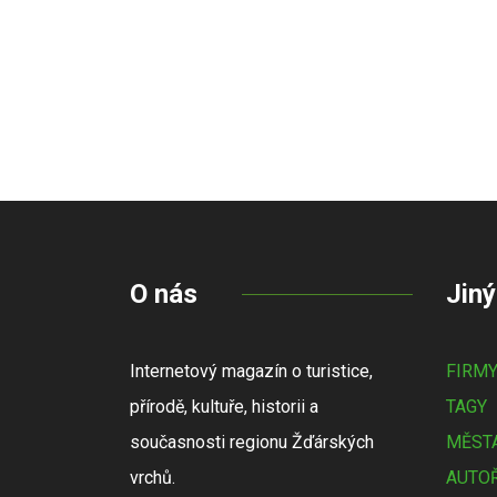
O nás
Jiný
Internetový magazín o turistice,
FIRM
přírodě, kultuře, historii a
TAGY
současnosti regionu Žďárských
MĚSTA
vrchů.
AUTOŘ