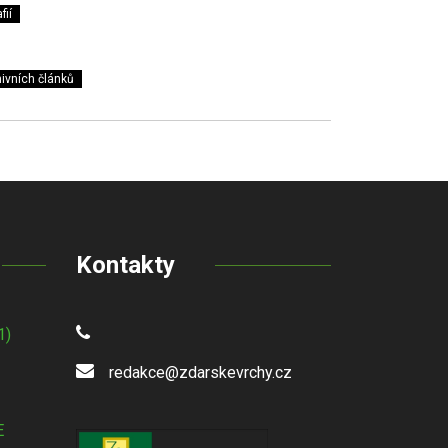
fií
ivních článků
Kontakty
1)
redakce@zdarskevrchy.cz
E