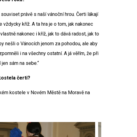
souviset právě s naší vánoční hrou. Čerti lákají
 vždycky kříž. A ta hra je o tom, jak nakonec
astně nakonec i kříž, jak to dává radost, jak to
by nešli o Vánocích jenom za pohodou, ale aby
pomněli i na všechny ostatní. A já věřím, že při
í jen sám na sebe.“
ostela čerti?
ickém kostele v Novém Městě na Moravě na