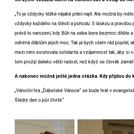
„To je vždycky těžké nějaké přání najít. Ale možná by mělo 
vždycky každého na štěstí a pohodu. S láskou a pravdou je
právě to narození, kdy Bůh na sebe bere bezmoc dítěte a vl
odnímá ďáblům jejich moc. Tak já bych všem rád popřál, a
mezi nimi existovala solidarita a vzájemnost tak, aby si vz
tom prožijí daleko větší radost, než když se člověk zaměř
A nakonec možná ještě jedna otázka. Kdy přijdou do k
„Vánoční hra „Ďábelské Vánoce“ se bude hrát v evangel
Štědrý den o půl čtvrté.“