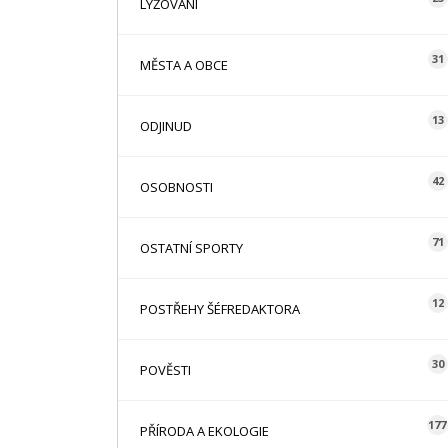
LYŽOVÁNÍ
31
MĚSTA A OBCE
13
ODJINUD
42
OSOBNOSTI
71
OSTATNÍ SPORTY
12
POSTŘEHY ŠÉFREDAKTORA
30
POVĚSTI
177
PŘÍRODA A EKOLOGIE