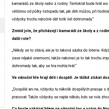
kamarádů ze školy nebo z rodiny. Tentokrát bude hrát asi
většinou od půlky listopadu tak, jak děti můžou, při hodin
vždycky trochu náročné dát tolik lidí dohromady.“
Zmínil jste, že přicházejí i kamarádi ze školy a z rod
další role?
„Někdy se to stává, ale je to taková sázka do loterie. Když 
zase nějaké onemocní, takže nakonec je to tak trochu imp
dohromady tak, aby se hra mohla hrát.“
Ve vánoční hře hrají děti i dospělí. Je těžké získat d
„Dospělé ani ne, vždycky tu několik dospělých pracuje s d
pracovat. Takže vždycky se najde někdo, kdo se role zhost
Co byste vzkázal lidem na vánoční čas a vstup do N