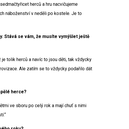
 sedmačtyřicet herců a hru nacvičujeme
ách náboženství v neděli po kostele. Je to
iny. Stává se vám, že musíte vymýšlet ještě
je tolik herců a navíc to jsou děti, tak vždycky
rovizace. Ale zatím se to vždycky podařilo dát
ospělé herce?
ětmi ve sboru po celý rok a mají chuť s nimi
í.“
ového roku?