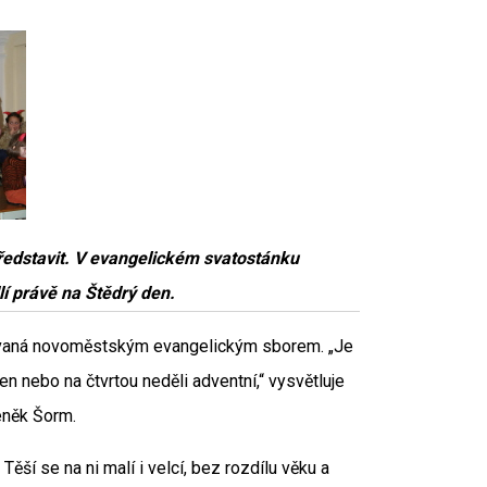
ředstavit. V evangelickém svatostánku
í právě na Štědrý den.
vovaná novoměstským evangelickým sborem. „Je
en nebo na čtvrtou neděli adventní,“ vysvětluje
eněk Šorm.
ěší se na ni malí i velcí, bez rozdílu věku a