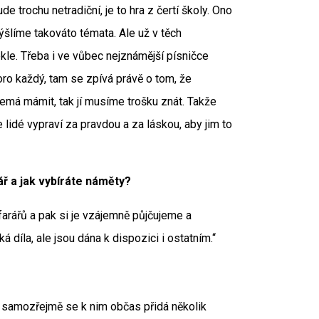
e trochu netradiční, je to hra z čertí školy. Ono
šlíme takováto témata. Ale už v těch
kle. Třeba i ve vůbec nejznámější písničce
oro každý, tam se zpívá právě o tom, že
má mámit, tak jí musíme trošku znát. Takže
se lidé vypraví za pravdou a za láskou, aby jim to
ř a jak vybíráte náměty?
c farářů a pak si je vzájemně půjčujeme a
 díla, ale jsou dána k dispozici i ostatním.“
, samozřejmě se k nim občas přidá několik