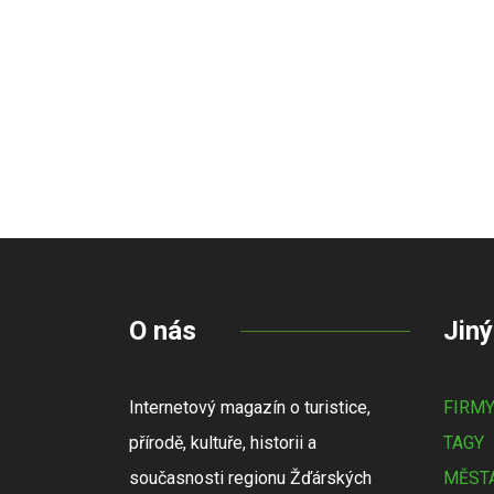
O nás
Jiný
Internetový magazín o turistice,
FIRM
přírodě, kultuře, historii a
TAGY
současnosti regionu Žďárských
MĚSTA