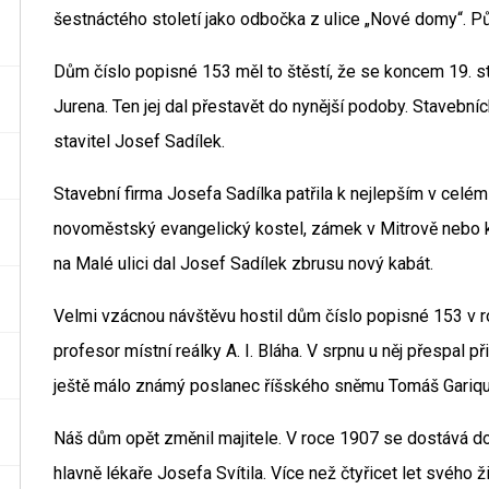
šestnáctého století jako odbočka z ulice „Nové domy“. Pů
Dům číslo popisné 153 měl to štěstí, že se koncem 19. st
Jurena. Ten jej dal přestavět do nynější podoby. Stavební
stavitel Josef Sadílek.
Stavební firma Josefa Sadílka patřila k nejlepším v celém k
novoměstský evangelický kostel, zámek v Mitrově nebo k
na Malé ulici dal Josef Sadílek zbrusu nový kabát.
Velmi vzácnou návštěvu hostil dům číslo popisné 153 v r
profesor místní reálky A. I. Bláha. V srpnu u něj přespal
ještě málo známý poslanec říšského sněmu Tomáš Gariq
Náš dům opět změnil majitele. V roce 1907 se dostává do 
hlavně lékaře Josefa Svítila. Více než čtyřicet let své