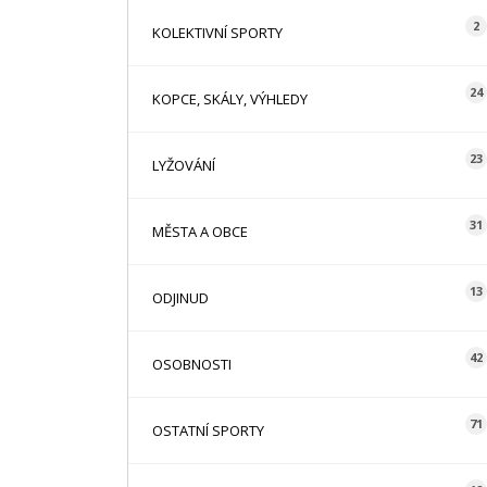
2
KOLEKTIVNÍ SPORTY
24
KOPCE, SKÁLY, VÝHLEDY
23
LYŽOVÁNÍ
31
MĚSTA A OBCE
13
ODJINUD
42
OSOBNOSTI
71
OSTATNÍ SPORTY