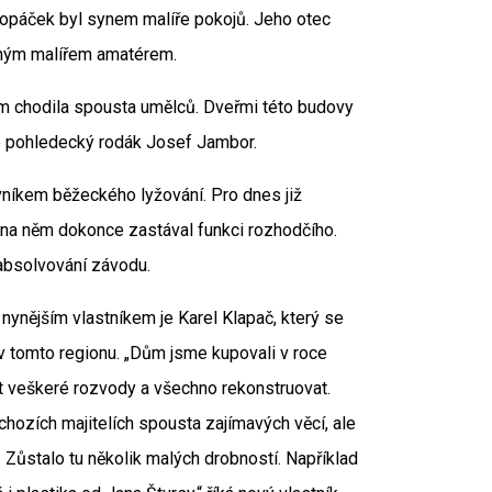
opáček byl synem malíře pokojů. Jeho otec
šeným malířem amatérem.
em chodila spousta umělců. Dveřmi této budovy
bo pohledecký rodák Josef Jambor.
níkem běžeckého lyžování. Pro dnes již
i na něm dokonce zastával funkci rozhodčího.
o absolvování závodu.
nynějším vlastníkem je Karel Klapač, který se
v tomto regionu. „Dům jsme kupovali v roce
t veškeré rozvody a všechno rekonstruovat.
hozích majitelích spousta zajímavých věcí, ale
 Zůstalo tu několik malých drobností. Například