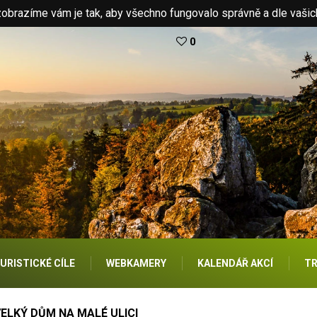
brazíme vám je tak, aby všechno fungovalo správně a dle vašic
0
URISTICKÉ CÍLE
WEBKAMERY
KALENDÁŘ AKCÍ
TR
ELKÝ DŮM NA MALÉ ULICI