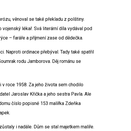
prózu, věnoval se také překladu z polštiny.
o vojenský lékař. Svá literární díla vydával pod
ýce – faráře a příjmení zase od dědečka.
i. Naproti ordinace přebýval. Tady také spatřil
 Soumrak rodu Jamborova. Děj románu se
i v roce 1958. Za jeho života sem chodilo
atel Jaroslav Křička a jeho sestra Pavla. Ale
em domu číslo popisné 153 malířka Zdeňka
apek.
 zůstaly i nadále. Dům se stal majetkem malíře.