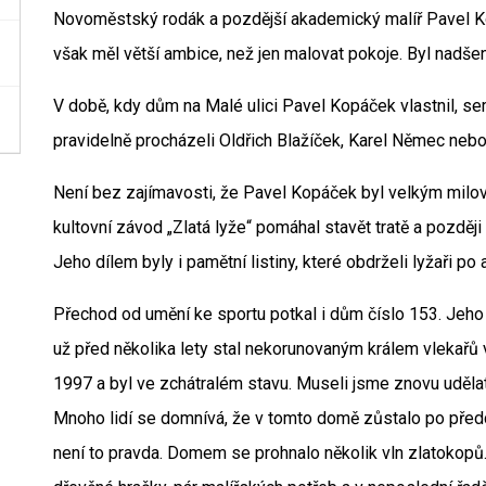
Novoměstský rodák a pozdější akademický malíř Pavel K
však měl větší ambice, než jen malovat pokoje. Byl nad
V době, kdy dům na Malé ulici Pavel Kopáček vlastnil, s
pravidelně procházeli Oldřich Blažíček, Karel Němec ne
Není bez zajímavosti, že Pavel Kopáček byl velkým milov
kultovní závod „Zlatá lyže“ pomáhal stavět tratě a pozděj
Jeho dílem byly i pamětní listiny, které obdrželi lyžaři p
Přechod od umění ke sportu potkal i dům číslo 153. Jeho 
už před několika lety stal nekorunovaným králem vlekařů 
1997 a byl ve zchátralém stavu. Museli jsme znovu uděla
Mnoho lidí se domnívá, že v tomto domě zůstalo po předc
není to pravda. Domem se prohnalo několik vln zlatokopů.