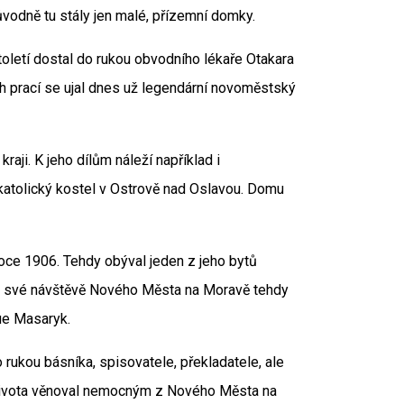
vodně tu stály jen malé, přízemní domky.
oletí dostal do rukou obvodního lékaře Otakara
ch prací se ujal dnes už legendární novoměstský
raji. K jeho dílům náleží například i
atolický kostel v Ostrově nad Oslavou. Domu
oce 1906. Tehdy obýval jeden z jeho bytů
 při své návštěvě Nového Města na Moravě tehdy
ue Masaryk.
rukou básníka, spisovatele, překladatele, ale
ho života věnoval nemocným z Nového Města na