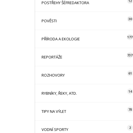
12
POSTŘEHY ŠÉFREDAKTORA
30
POVĚSTI
177
PŘÍRODA A EKOLOGIE
737
REPORTÁŽE
61
ROZHOVORY
14
RYBNÍKY, ŘEKY, ATD.
78
TIPY NA VÝLET
2
VODNÍ SPORTY