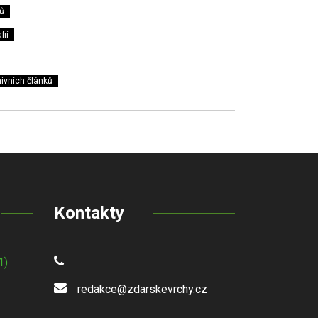
ů
fií
ivních článků
Kontakty
1)
redakce@zdarskevrchy.cz