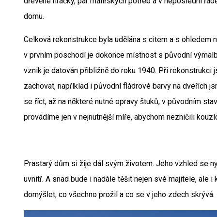
dřevěné hračky, pár malířských potřeb a v neposlední řadě 
domu.
Celková rekonstrukce byla udělána s citem a s ohledem n
v prvním poschodí je dokonce místnost s původní výmalbo
vznik je datován přibližně do roku 1940. Při rekonstrukci
zachovat, například i původní fládrové barvy na dveřích js
se říct, až na některé nutné opravy štuků, v původním st
provádíme jen v nejnutnější míře, abychom nezničili kouzl
Prastarý dům si žije dál svým životem. Jeho vzhled se nyn
uvnitř. A snad bude i nadále těšit nejen své majitele, ale
domýšlet, co všechno prožil a co se v jeho zdech skrývá.