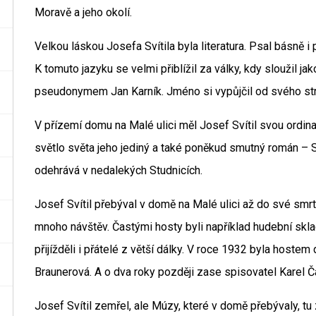
Moravě a jeho okolí.
Velkou láskou Josefa Svítila byla literatura. Psal básně i 
K tomuto jazyku se velmi přiblížil za války, kdy sloužil jak
pseudonymem Jan Karník. Jméno si vypůjčil od svého str
V přízemí domu na Malé ulici měl Josef Svítil svou ordinac
světlo světa jeho jediný a také poněkud smutný román –
odehrává v nedalekých Studnicích.
Josef Svítil přebýval v domě na Malé ulici až do své smrt
mnoho návštěv. Častými hosty byli například hudební sklad
přijížděli i přátelé z větší dálky. V roce 1932 byla host
Braunerová. A o dva roky později zase spisovatel Karel Č
Josef Svítil zemřel, ale Múzy, které v domě přebývaly, tu