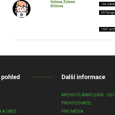
Helena Zelená
106 článk
Křížová
69 fotogra
1907 arch
 pohled
Další informace
Y
ARCHIV ČLÁNKŮ (2006 - 201
PROVOZOVATEL
 A OBCE
PRO MÉDIA