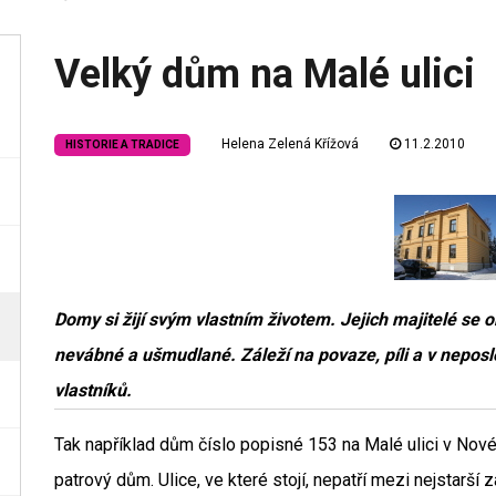
Velký dům na Malé ulici
Helena Zelená Křížová
11.2.2010
HISTORIE A TRADICE
Domy si žijí svým vlastním životem. Jejich majitelé se o
nevábné a ušmudlané. Záleží na povaze, píli a v nepos
vlastníků.
Tak například dům číslo popisné 153 na Malé ulici v Nové
patrový dům. Ulice, ve které stojí, nepatří mezi nejstarš