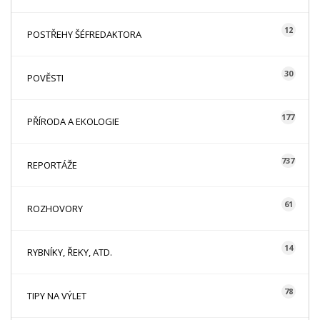
12
POSTŘEHY ŠÉFREDAKTORA
30
POVĚSTI
177
PŘÍRODA A EKOLOGIE
737
REPORTÁŽE
61
ROZHOVORY
14
RYBNÍKY, ŘEKY, ATD.
78
TIPY NA VÝLET