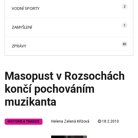
2
VODNÍ SPORTY
1
ZAMYŠLENÍ
85
ZPRÁVY
Masopust v Rozsochách
končí pochováním
muzikanta
Helena Zelená Křížová
18.2.2010
HISTORIE A TRADICE