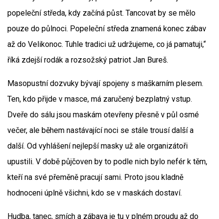
popeleční středa, kdy začíná půst. Tancovat by se mělo
pouze do půlnoci. Popeleční středa znamená konec zábav
až do Velikonoc. Tuhle tradici už udržujeme, co já pamatuji,“
říká zdejší rodák a rozsožský patriot Jan Bureš.
Masopustní dozvuky bývají spojeny s maškarním plesem.
Ten, kdo přijde v masce, má zaručený bezplatný vstup.
Dveře do sálu jsou maskám otevřeny přesně v půl osmé
večer, ale během nastávající noci se stále trousí další a
další. Od vyhlášení nejlepší masky už ale organizátoři
upustili. V době půjčoven by to podle nich bylo nefér k těm,
kteří na své přeměně pracují sami. Proto jsou kladně
hodnoceni úplně všichni, kdo se v maskách dostaví.
Hudba, tanec, smích a zábava je tu v plném proudu až do