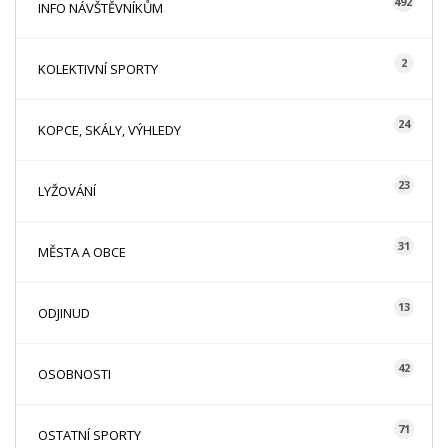
492
INFO NÁVŠTĚVNÍKŮM
2
KOLEKTIVNÍ SPORTY
24
KOPCE, SKÁLY, VÝHLEDY
23
LYŽOVÁNÍ
31
MĚSTA A OBCE
13
ODJINUD
42
OSOBNOSTI
71
OSTATNÍ SPORTY