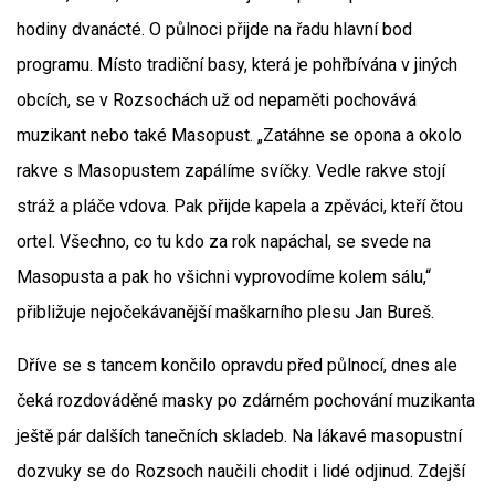
hodiny dvanácté. O půlnoci přijde na řadu hlavní bod
programu. Místo tradiční basy, která je pohřbívána v jiných
obcích, se v Rozsochách už od nepaměti pochovává
muzikant nebo také Masopust. „Zatáhne se opona a okolo
rakve s Masopustem zapálíme svíčky. Vedle rakve stojí
stráž a pláče vdova. Pak přijde kapela a zpěváci, kteří čtou
ortel. Všechno, co tu kdo za rok napáchal, se svede na
Masopusta a pak ho všichni vyprovodíme kolem sálu,“
přibližuje nejočekávanější maškarního plesu Jan Bureš.
Dříve se s tancem končilo opravdu před půlnocí, dnes ale
čeká rozdováděné masky po zdárném pochování muzikanta
ještě pár dalších tanečních skladeb. Na lákavé masopustní
dozvuky se do Rozsoch naučili chodit i lidé odjinud. Zdejší