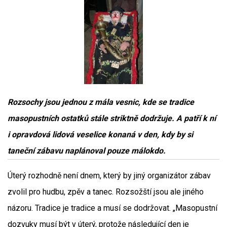
Rozsochy jsou jednou z mála vesnic, kde se tradice
masopustních ostatků stále striktně dodržuje. A patří k ní
i opravdová lidová veselice konaná v den, kdy by si
taneční zábavu naplánoval pouze málokdo.
Úterý rozhodně není dnem, který by jiný organizátor zábav
zvolil pro hudbu, zpěv a tanec. Rozsožští jsou ale jiného
názoru. Tradice je tradice a musí se dodržovat. „Masopustní
dozvuky musí být v úterý, protože následující den je