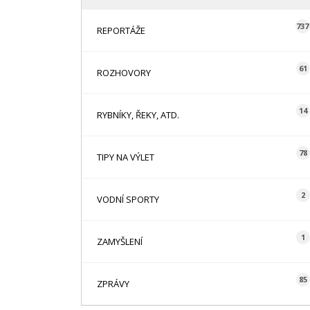
737
REPORTÁŽE
61
ROZHOVORY
14
RYBNÍKY, ŘEKY, ATD.
78
TIPY NA VÝLET
2
VODNÍ SPORTY
1
ZAMYŠLENÍ
85
ZPRÁVY