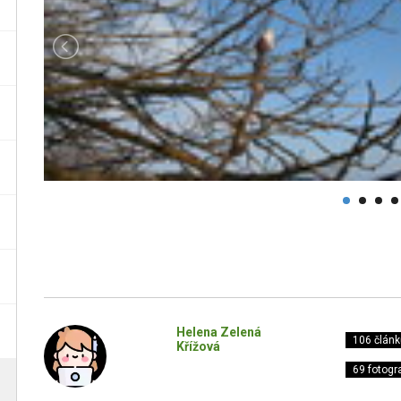
Helena Zelená
106 článk
Křížová
69 fotogra