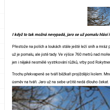
I když to tak možná nevypadá, jaro se už pomalu hlásí 
Přestože na polích a loukách stále ještě leží sníh a mráz
už je pomalu, ale jistě tady. Ve výšce 760 metrů nad moř
jen i nějaké nesmělé vystrkování růžků, vrby pod Rokytne
Trochu překvapeně se tváří běžkaři projíždějící kolem. Mno
úsměv na tváři. Jaro už na sebe určitě nedá dlouho čekat.