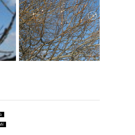
ů
fií