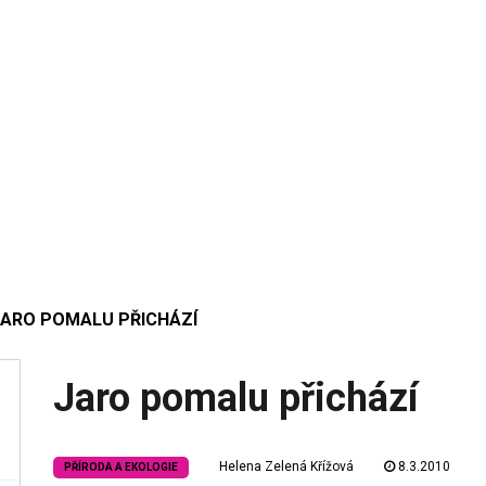
JARO POMALU PŘICHÁZÍ
Jaro pomalu přichází
Helena Zelená Křížová
8.3.2010
PŘÍRODA A EKOLOGIE