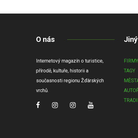
O nás
Jiný
Internetový magazín o turistice,
FIRM
přírodě, kultuře, historii a
TAGY
současnosti regionu Žďárských
MĚSTA
vrchů.
AUTOŘ
TRADI