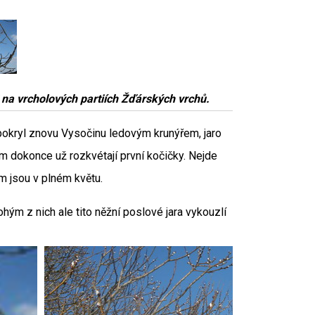
i na vrcholových partiích Žďárských vrchů.
 pokryl znovu Vysočinu ledovým krunýřem, jaro
em dokonce už rozkvétají první kočičky. Nejde
m jsou v plném květu.
hým z nich ale tito něžní poslové jara vykouzlí