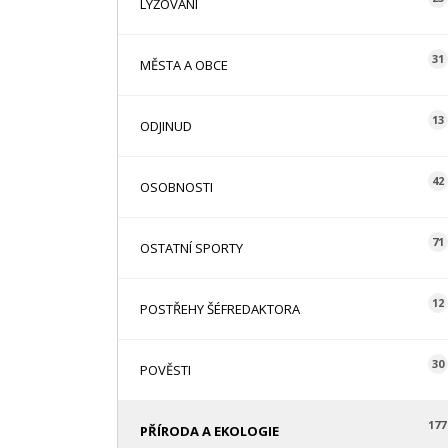
LYŽOVÁNÍ
31
MĚSTA A OBCE
13
ODJINUD
42
OSOBNOSTI
71
OSTATNÍ SPORTY
12
POSTŘEHY ŠÉFREDAKTORA
30
POVĚSTI
177
PŘÍRODA A EKOLOGIE