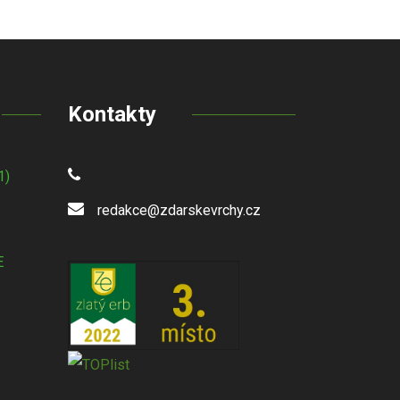
Kontakty
1)
redakce@zdarskevrchy.cz
E