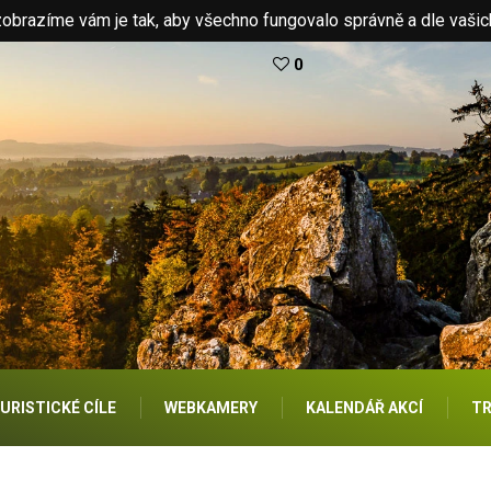
brazíme vám je tak, aby všechno fungovalo správně a dle vašic
0
URISTICKÉ CÍLE
WEBKAMERY
KALENDÁŘ AKCÍ
TR