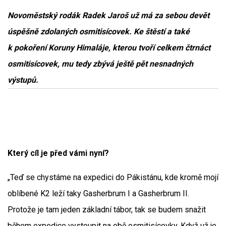
Novoměstský rodák Radek Jaroš už má za sebou devět
úspěšně zdolaných osmitisícovek. Ke štěstí a také
k pokoření Koruny Himaláje, kterou tvoří celkem čtrnáct
osmitisícovek, mu tedy zbývá ještě pět nesnadných
výstupů.
Který cíl je před vámi nyní?
„Teď se chystáme na expedici do Pákistánu, kde kromě mojí
oblíbené K2 leží taky Gasherbrum I a Gasherbrum II.
Protože je tam jeden základní tábor, tak se budem snažit
během expedice vystoupit na obě osmitisícovky. Když už je