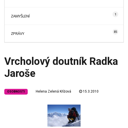
1
ZAMYŠLENÍ
85
ZPRÁVY
Vrcholový doutník Radka
Jaroše
Helena Zelená Křížová
15.3.2010
OSOBNOSTI