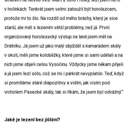
v holínkách. Tenkrát jsem velmi zatoužil být horolezcem,
protože mi to šlo. Na rozdíl od mého bráchy, který je sice
starší, ale měl s lezením větší problémy, než já. První
organizovaný horolezecký výstup na laně jsem měl na
Drátníku. Já jsem už jako malý objížděl s kamarádem skály
v okolí, měli jsme koloběžky, které jsme si sami udělali a na
nich jsme objeli celou Vysočinu. Vždycky jsme někam přijeli
a já jsem lezl sólo, což se mi i párkrát nevyplatilo. Teď, když
si promítáme staré diapozitivy a vidím, jak visím pod
vrcholem Pasecké skály, tak si říkám, že jsem byl odvážný.“
Jaké je lezení bez jištění?