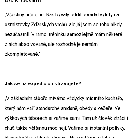
„Všechny určitě ne. Náš bývalý oddíl pořádal výlety na
osmistovky Žďárských vrchů, ale já jsem se toho nikdy
nezúčastnil. V rámci tréninku samozřejmě mám některé
z nich absolvované, ale rozhodně je nemám
zkompletované.“
Jak se na expedicích stravujete?
„V základním táboře míváme vždycky místního kuchaře,
který nám vaří standardně snídaně, obědy a večeře. Ve
výškových táborech si vaříme sami. Tam už člověk ztrácí i
chuť, takže většinou moc nejí. Vaříme si instantní polívky,
hlavně kvůli rychlosti přípravy. Na cestě mezi tábory