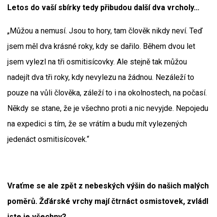
Letos do vaší sbírky tedy přibudou další dva vrcholy…
„Můžou a nemusí. Jsou to hory, tam člověk nikdy neví. Teď
jsem měl dva krásné roky, kdy se dařilo. Během dvou let
jsem vylezl na tři osmitisícovky. Ale stejně tak můžou
nadejít dva tři roky, kdy nevylezu na žádnou. Nezáleží to
pouze na vůli člověka, záleží to i na okolnostech, na počasí.
Někdy se stane, že je všechno proti a nic nevyjde. Nepojedu
na expedici s tím, že se vrátím a budu mít vylezených
jedenáct osmitisícovek.“
Vraťme se ale zpět z nebeských výšin do našich malých
poměrů. Žďárské vrchy mají čtrnáct osmistovek, zvládl
jste je všechny?