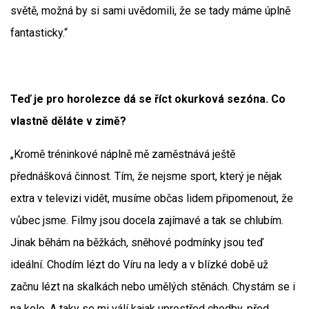
světě, možná by si sami uvědomili, že se tady máme úplně
fantasticky.“
Teď je pro horolezce dá se říct okurková sezóna. Co
vlastně děláte v zimě?
„Kromě tréninkové náplně mě zaměstnává ještě
přednášková činnost. Tím, že nejsme sport, který je nějak
extra v televizi vidět, musíme občas lidem připomenout, že
vůbec jsme. Filmy jsou docela zajímavé a tak se chlubím.
Jinak běhám na běžkách, sněhové podmínky jsou teď
ideální. Chodím lézt do Víru na ledy a v blízké době už
začnu lézt na skalkách nebo umělých stěnách. Chystám se i
na kolo. A taky se mi válí kajak uprostřed chodby, před