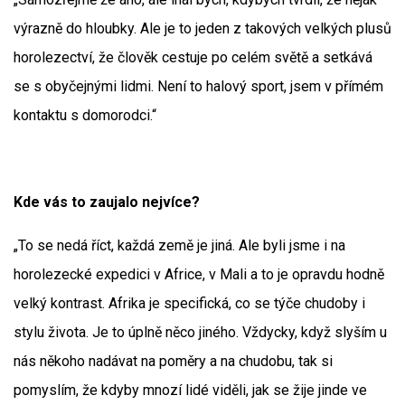
výrazně do hloubky. Ale je to jeden z takových velkých plusů
horolezectví, že člověk cestuje po celém světě a setkává
se s obyčejnými lidmi. Není to halový sport, jsem v přímém
kontaktu s domorodci.“
Kde vás to zaujalo nejvíce?
„To se nedá říct, každá země je jiná. Ale byli jsme i na
horolezecké expedici v Africe, v Mali a to je opravdu hodně
velký kontrast. Afrika je specifická, co se týče chudoby i
stylu života. Je to úplně něco jiného. Vždycky, když slyším u
nás někoho nadávat na poměry a na chudobu, tak si
pomyslím, že kdyby mnozí lidé viděli, jak se žije jinde ve