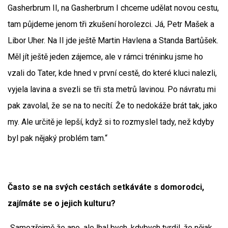
Gasherbrum II, na Gasherbrum I chceme udělat novou cestu,
tam půjdeme jenom tři zkušení horolezci. Já, Petr Mašek a
Libor Uher. Na II jde ještě Martin Havlena a Standa Bartůšek.
Měl jít ještě jeden zájemce, ale v rámci tréninku jsme ho
vzali do Tater, kde hned v první cestě, do které kluci nalezli,
vyjela lavina a svezli se tři sta metrů lavinou. Po návratu mi
pak zavolal, že se na to necítí. Že to nedokáže brát tak, jako
my. Ale určitě je lepší, když si to rozmyslel tady, než kdyby
byl pak nějaký problém tam.“
Často se na svých cestách setkáváte s domorodci,
zajímáte se o jejich kulturu?
„Samozřejmě že ano, ale lhal bych, kdybych tvrdil, že nějak