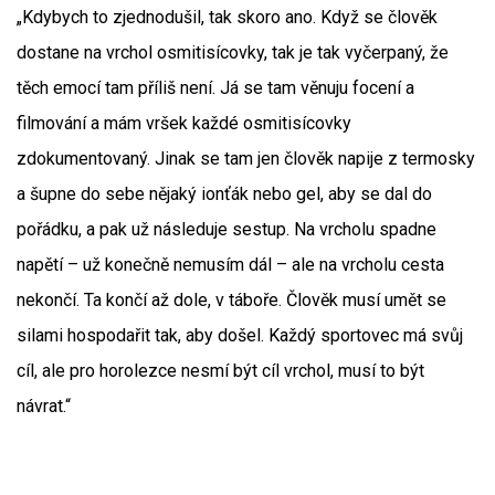
„Kdybych to zjednodušil, tak skoro ano. Když se člověk
dostane na vrchol osmitisícovky, tak je tak vyčerpaný, že
těch emocí tam příliš není. Já se tam věnuju focení a
filmování a mám vršek každé osmitisícovky
zdokumentovaný. Jinak se tam jen člověk napije z termosky
a šupne do sebe nějaký ionťák nebo gel, aby se dal do
pořádku, a pak už následuje sestup. Na vrcholu spadne
napětí – už konečně nemusím dál – ale na vrcholu cesta
nekončí. Ta končí až dole, v táboře. Člověk musí umět se
silami hospodařit tak, aby došel. Každý sportovec má svůj
cíl, ale pro horolezce nesmí být cíl vrchol, musí to být
návrat.“