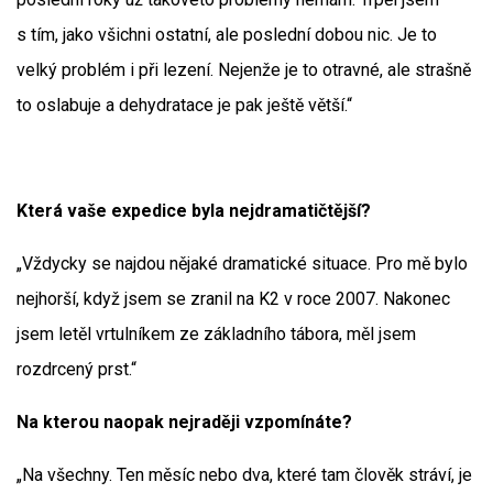
s tím, jako všichni ostatní, ale poslední dobou nic. Je to
velký problém i při lezení. Nejenže je to otravné, ale strašně
to oslabuje a dehydratace je pak ještě větší.“
Která vaše expedice byla nejdramatičtější?
„Vždycky se najdou nějaké dramatické situace. Pro mě bylo
nejhorší, když jsem se zranil na K2 v roce 2007. Nakonec
jsem letěl vrtulníkem ze základního tábora, měl jsem
rozdrcený prst.“
Na kterou naopak nejraději vzpomínáte?
„Na všechny. Ten měsíc nebo dva, které tam člověk stráví, je