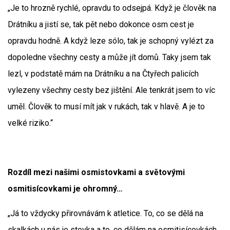
„Je to hrozně rychlé, opravdu to odsejpá. Když je člověk na
Drátníku a jistí se, tak pět nebo dokonce osm cest je
opravdu hodně. A když leze sólo, tak je schopný vylézt za
dopoledne všechny cesty a může jít domů. Taky jsem tak
lezl, v podstatě mám na Drátníku a na Čtyřech palicích
vylezeny všechny cesty bez jištění. Ale tenkrát jsem to víc
uměl. Člověk to musí mít jak v rukách, tak v hlavě. A je to
velké riziko.“
Rozdíl mezi našimi osmistovkami a světovými
osmitisícovkami je ohromný…
„Já to vždycky přirovnávám k atletice. To, co se dělá na
skalkách u nás je stovka a to, co dělám na osmitisícovkách,