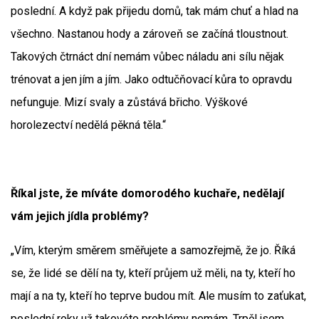
poslední. A když pak přijedu domů, tak mám chuť a hlad na
všechno. Nastanou hody a zároveň se začíná tloustnout.
Takových čtrnáct dní nemám vůbec náladu ani sílu nějak
trénovat a jen jím a jím. Jako odtučňovací kůra to opravdu
nefunguje. Mizí svaly a zůstává břicho. Výškové
horolezectví nedělá pěkná těla.“
Říkal jste, že míváte domorodého kuchaře, nedělají
vám jejich jídla problémy?
„Vím, kterým směrem směřujete a samozřejmě, že jo. Říká
se, že lidé se dělí na ty, kteří průjem už měli, na ty, kteří ho
mají a na ty, kteří ho teprve budou mít. Ale musím to zaťukat,
poslední roky už takovéto problémy nemám. Trpěl jsem