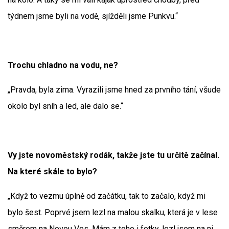
týdnem jsme byli na vodě, sjížděli jsme Punkvu.“
Trochu chladno na vodu, ne?
„Pravda, byla zima. Vyrazili jsme hned za prvního tání, všude
okolo byl sníh a led, ale dalo se.“
Vy jste novoměstský rodák, takže jste tu určitě začínal.
Na které skále to bylo?
„Když to vezmu úplně od začátku, tak to začalo, když mi
bylo šest. Poprvé jsem lezl na malou skalku, která je v lese
směrem na Novou Ves. Mám z toho i fotky, lezl jsem na ni