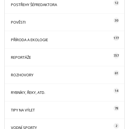
12
POSTŘEHY ŠÉFREDAKTORA
30
POVĚSTI
177
PŘÍRODA A EKOLOGIE
737
REPORTÁŽE
61
ROZHOVORY
14
RYBNÍKY, ŘEKY, ATD.
78
TIPY NA VÝLET
2
VODNÍ SPORTY