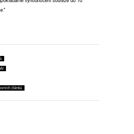
Předpokládáme vyhodnocení soutěže do 10.
e.“
ů
fií
ivních článků