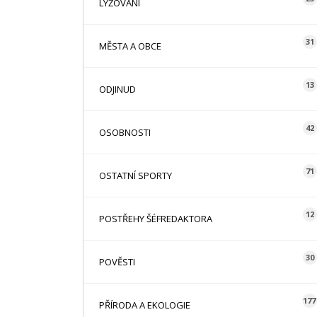
LYŽOVÁNÍ
31
MĚSTA A OBCE
13
ODJINUD
42
OSOBNOSTI
71
OSTATNÍ SPORTY
12
POSTŘEHY ŠÉFREDAKTORA
30
POVĚSTI
177
PŘÍRODA A EKOLOGIE