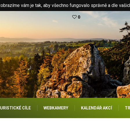
brazíme vám je tak, aby všechno fungovalo správně a dle vašic
0
URISTICKÉ CÍLE
WEBKAMERY
KALENDÁŘ AKCÍ
TR