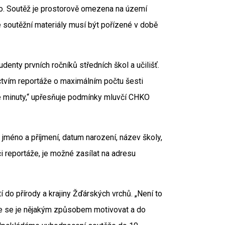
eo. Soutěž je prostorově omezena na území
é soutěžní materiály musí být pořízené v době
udenty prvních ročníků středních škol a učilišť.
ctvím reportáže o maximálním počtu šesti
dné minuty,“ upřesňuje podmínky mluvčí CHKO
 jméno a příjmení, datum narození, název školy,
i reportáže, je možné zasílat na adresu
í do přírody a krajiny Žďárských vrchů. „Není to
me se je nějakým způsobem motivovat a do