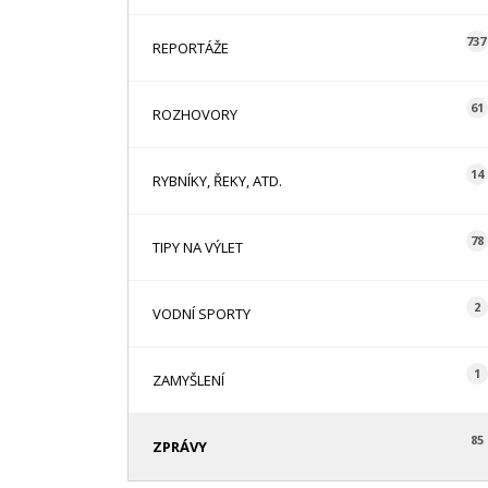
737
REPORTÁŽE
61
ROZHOVORY
14
RYBNÍKY, ŘEKY, ATD.
78
TIPY NA VÝLET
2
VODNÍ SPORTY
1
ZAMYŠLENÍ
85
ZPRÁVY