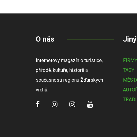
O nás
Jiný
Internetový magazín o turistice,
FIRM
přírodě, kultuře, historii a
TAGY
současnosti regionu Žďárských
MĚSTA
vrchů.
AUTOŘ
TRADI