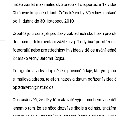
může zaslat maximálně dvě práce - 1x reportáž a 1x vid
Chráněné krajinné oblasti Žďárské vrchy. Všechny zaslan
od 1. dubna do 30. listopadu 2010.
„Soutěž je určena jak pro žáky základních škol, tak i pro st
Jde nám o dokumentaci zážitku z přírody buď prostředni
fotografií, nebo prostřednictvím videa v délce trvání je
Žďárské vrchy Jaromír Čejka.
Fotografie a videa doplněné o povinné údaje, kterými jsou
e-mailová adresa, telefon, název a datum pořízení videa č
ep.zdarvrch@nature.cz .
Ochranáři věří, že díky této aktivitě vyjde mnohem více dět
jenom o tom, že se něco dozví ve škole a od nás, snaží