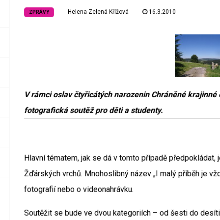
Helena Zelená Křížová
16.3.2010
ZPRÁVY
V rámci oslav čtyřicátých narozenin Chráněné krajinné
fotografická soutěž pro děti a studenty.
Hlavní tématem, jak se dá v tomto případě předpokládat, je
Žďárských vrchů. Mnohoslibný název „I malý příběh je vž
fotografií nebo o videonahrávku.
Soutěžit se bude ve dvou kategoriích – od šesti do desíti 