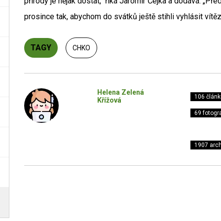
přírody je nějak dostat,“ říká Jaromír Čejka a dodává: „
prosince tak, abychom do svátků ještě stihli vyhlásit vítěz
TAGY
CHKO
Helena Zelená
106 článk
Křížová
69 fotogra
1907 arch