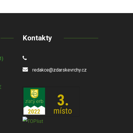
Kontakty
1)
redakce@zdarskevrchy.cz
E