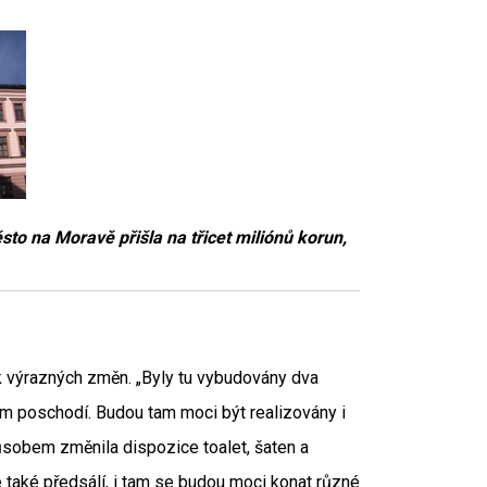
to na Moravě přišla na třicet miliónů korun,
k výrazných změn. „Byly tu vybudovány dva
ím poschodí. Budou tam moci být realizovány i
sobem změnila dispozice toalet, šaten a
e také předsálí, i tam se budou moci konat různé