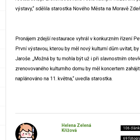
výstavy,“ sdělila starostka Nového Města na Moravě Zde
Pronájem zdejší restaurace vyhrál v konkurzním řízení Pe
První výstavou, kterou by měl nový kulturní dům uvítat, b
Jaroše. „Možná by tu mohla být už i při slavnostním otevř
zrenovovaného kulturního domu by měl koncertem zahájit D
naplánováno na 11. května,“ uvedla starostka.
Helena Zelená
106 článk
Křížová
69 fotogra