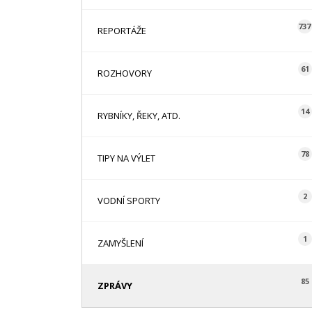
737
REPORTÁŽE
61
ROZHOVORY
14
RYBNÍKY, ŘEKY, ATD.
78
TIPY NA VÝLET
2
VODNÍ SPORTY
1
ZAMYŠLENÍ
85
ZPRÁVY