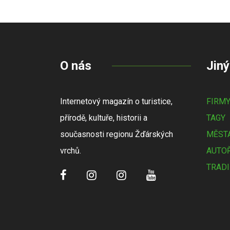
O nás
Jiný
Internetový magazín o turistice,
FIRM
přírodě, kultuře, historii a
TAGY
současnosti regionu Žďárských
MĚSTA
vrchů.
AUTOŘ
TRADI