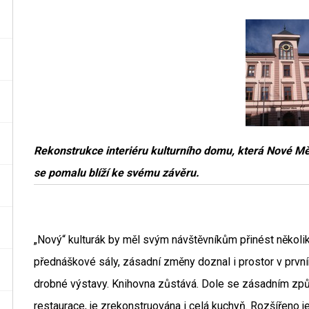
Rekonstrukce interiéru kulturního domu, která Nové Měs
se pomalu blíží ke svému závěru.
„Nový“ kulturák by měl svým návštěvníkům přinést několi
přednáškové sály, zásadní změny doznal i prostor v prvn
drobné výstavy. Knihovna zůstává. Dole se zásadním způ
restaurace, je zrekonstruována i celá kuchyň. Rozšířeno j