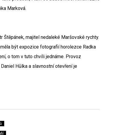
ňka Marková.
tr Štěpánek, majitel nedaleké Maršovské rychty.
y měla být expozice fotografií horolezce Radka
ení, o tom v tuto chvíli jednáme. Provoz
aniel Hůlka a slavnostní otevření je
ů
fií