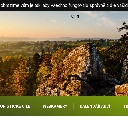
brazíme vám je tak, aby všechno fungovalo správně a dle vašic
0
URISTICKÉ CÍLE
WEBKAMERY
KALENDÁŘ AKCÍ
TR