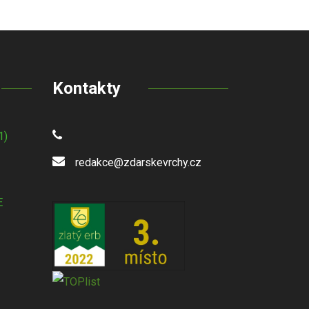
Kontakty
1)
redakce@zdarskevrchy.cz
E