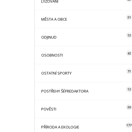
LYŽOVÁNÍ
31
MĚSTA A OBCE
13
ODJINUD
42
OSOBNOSTI
71
OSTATNÍ SPORTY
12
POSTŘEHY ŠÉFREDAKTORA
30
POVĚSTI
177
PŘÍRODA A EKOLOGIE