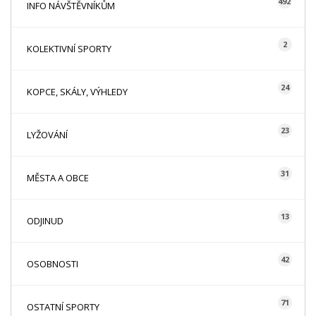
492
INFO NÁVŠTĚVNÍKŮM
2
KOLEKTIVNÍ SPORTY
24
KOPCE, SKÁLY, VÝHLEDY
23
LYŽOVÁNÍ
31
MĚSTA A OBCE
13
ODJINUD
42
OSOBNOSTI
71
OSTATNÍ SPORTY