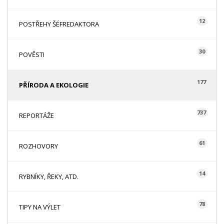
12
POSTŘEHY ŠÉFREDAKTORA
30
POVĚSTI
177
PŘÍRODA A EKOLOGIE
737
REPORTÁŽE
61
ROZHOVORY
14
RYBNÍKY, ŘEKY, ATD.
78
TIPY NA VÝLET