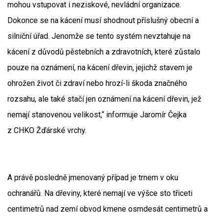
mohou vstupovat i neziskové, nevládní organizace.
Dokonce se na kácení musí shodnout příslušný obecní a
silniční úřad. Jenomže se tento systém nevztahuje na
kácení z důvodů pěstebních a zdravotních, které zůstalo
pouze na oznámení, na kácení dřevin, jejichž stavem je
ohrožen život či zdraví nebo hrozí-li škoda značného
rozsahu, ale také stačí jen oznámení na kácení dřevin, jež
nemají stanovenou velikost,“ informuje Jaromír Čejka
z CHKO Žďárské vrchy.
A právě posledně jmenovaný případ je trnem v oku
ochranářů. Na dřeviny, které nemají ve výšce sto třiceti
centimetrů nad zemí obvod kmene osmdesát centimetrů a