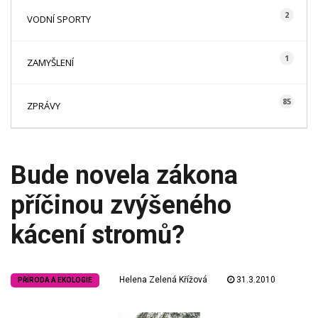
2
VODNÍ SPORTY
1
ZAMYŠLENÍ
85
ZPRÁVY
Bude novela zákona
příčinou zvýšeného
kácení stromů?
Helena Zelená Křížová
31.3.2010
PŘÍRODA A EKOLOGIE