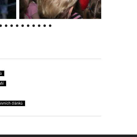
ů
fií
ivních článků