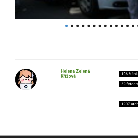
Helena Zelená
106 článk
Křížová
69 fotogra
1907 arch