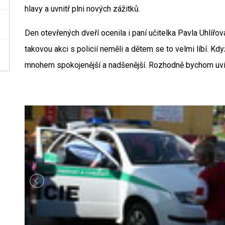
hlavy a uvnitř plni nových zážitků.
Den otevřených dveří ocenila i paní učitelka Pavla Uhlířov
takovou akci s policií neměli a dětem se to velmi líbí. Kd
mnohem spokojenější a nadšenější. Rozhodně bychom uvíta