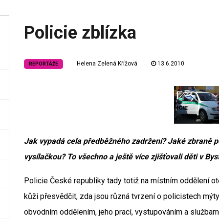
Policie zblízka
Helena Zelená Křížová
13.6.2010
REPORTÁŽE
Jak vypadá cela předběžného zadržení? Jaké zbraně poli
vysílačkou? To všechno a ještě více zjišťovali děti v By
Policie České republiky tady totiž na místním oddělení ot
kůži přesvědčit, zda jsou různá tvrzení o policistech mýt
obvodním oddělením, jeho prací, vystupováním a službami 