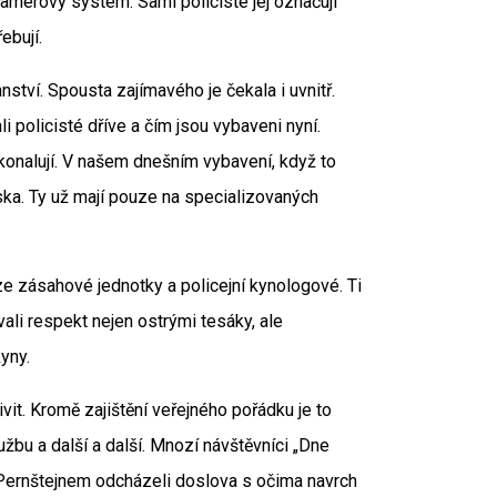
amerový systém. Sami policisté jej označují
ebují.
ství. Spousta zajímavého je čekala i uvnitř.
i policisté dříve a čím jsou vybaveni nyní.
okonalují. V našem dnešním vybavení, když to
ska. Ty už mají pouze na specializovaných
ze zásahové jednotky a policejní kynologové. Ti
vali respekt nejen ostrými tesáky, ale
yny.
vit. Kromě zajištění veřejného pořádku je to
užbu a další a další. Mnozí návštěvníci „Dne
d Pernštejnem odcházeli doslova s očima navrch