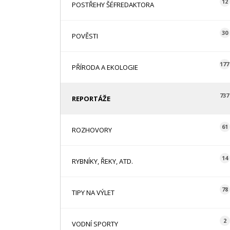
12
POSTŘEHY ŠÉFREDAKTORA
30
POVĚSTI
177
PŘÍRODA A EKOLOGIE
737
REPORTÁŽE
61
ROZHOVORY
14
RYBNÍKY, ŘEKY, ATD.
78
TIPY NA VÝLET
2
VODNÍ SPORTY