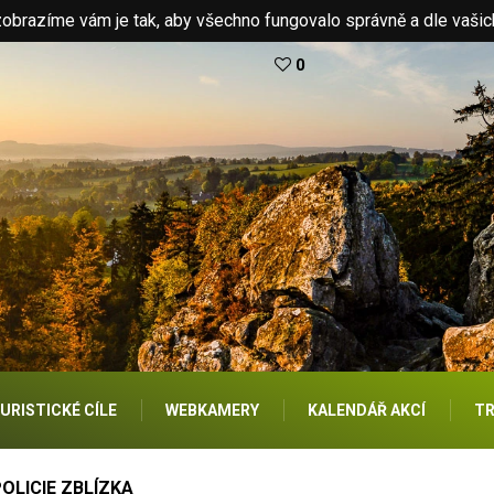
brazíme vám je tak, aby všechno fungovalo správně a dle vašic
0
URISTICKÉ CÍLE
WEBKAMERY
KALENDÁŘ AKCÍ
TR
OLICIE ZBLÍZKA