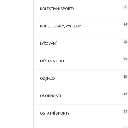
2
KOLEKTIVNÍ SPORTY
24
KOPCE, SKÁLY, VÝHLEDY
23
LYŽOVÁNÍ
31
MĚSTA A OBCE
13
ODJINUD
42
OSOBNOSTI
71
OSTATNÍ SPORTY