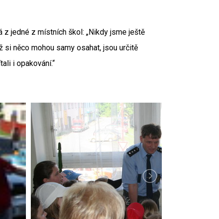
á z jedné z místních škol: „Nikdy jsme ještě
yž si něco mohou samy osahat, jsou určitě
li i opakování.“