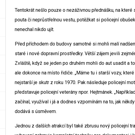
Tentokrát nešlo pouze o nezáživnou přednášku, na které s
pouta či neprůstřelnou vestu, potěžkat si policejní obušek
nenechal nikdo ujít.
Před příchodem do budovy samotné si mohli malí nadšenc
staré i nové dopravní prostředky. Větší zájem jevili zejmén
Zvláště, když se jeden po druhém mohli do aut usadit a to n
ale dokonce na místo řidiče. „Máme tu i starší vozy, kter
nejstarší je skutr z roku 1970. Pak následuje policejní mo
představuje policejní veterány npor. Hejtmánek. „Napříkla
začínal, využíval i já a dodnes vzpomínám na to, jak někdy je
dodává s úsměvem.
Jednou z dalších atrakcí byl také zbrusu nový policejní t