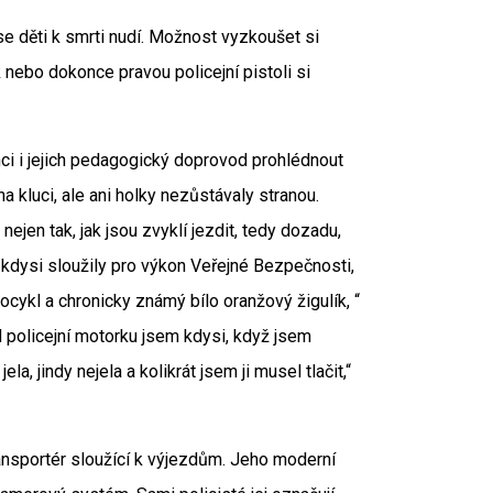
e děti k smrti nudí. Možnost vyzkoušet si
 nebo dokonce pravou policejní pistoli si
i i jejich pedagogický doprovod prohlédnout
a kluci, ale ani holky nezůstávaly stranou.
ejen tak, jak jsou zvyklí jezdit, tedy dozadu,
é kdysi sloužily pro výkon Veřejné Bezpečnosti,
tocykl a chronicky známý bílo oranžový žigulík, “
d policejní motorku jsem kdysi, když jsem
la, jindy nejela a kolikrát jsem ji musel tlačit,“
ransportér sloužící k výjezdům. Jeho moderní