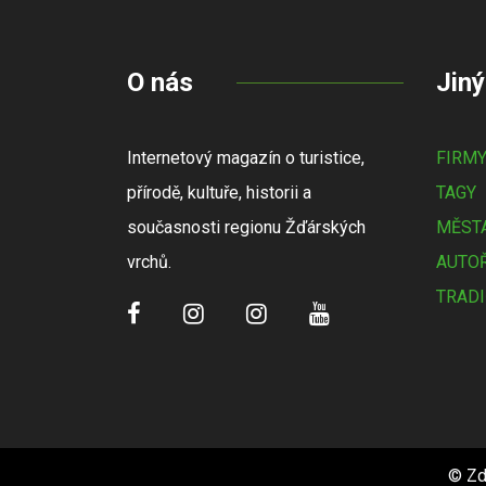
O nás
Jiný
Internetový magazín o turistice,
FIRM
přírodě, kultuře, historii a
TAGY
současnosti regionu Žďárských
MĚSTA
vrchů.
AUTOŘ
TRADI
© Zd