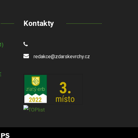
Kontakty
1)
redakce@zdarskevrchy.cz
E