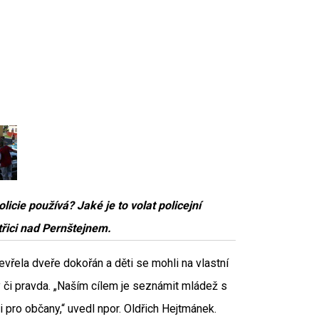
cie používá? Jaké je to volat policejní
střici nad Pernštejnem.
evřela dveře dokořán a děti se mohli na vlastní
y či pravda. „Naším cílem je seznámit mládež s
pro občany,“ uvedl npor. Oldřich Hejtmánek.