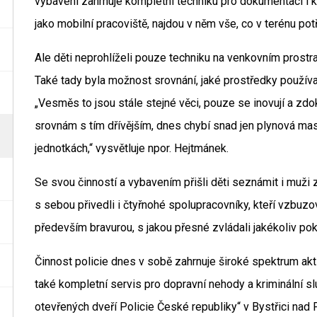
vybavení zahrnuje kompletní techniku pro dokumentaci i k
jako mobilní pracoviště, najdou v něm vše, co v terénu potř
Ale děti neprohlíželi pouze techniku na venkovním prostran
Také tady byla možnost srovnání, jaké prostředky používal
„Vesměs to jsou stále stejné věci, pouze se inovují a zd
srovnám s tím dřívějším, dnes chybí snad jen plynová ma
jednotkách,“ vysvětluje npor. Hejtmánek.
Se svou činností a vybavením přišli děti seznámit i muži 
s sebou přivedli i čtyřnohé spolupracovníky, kteří vzbuzo
především bravurou, s jakou přesné zvládali jakékoliv pok
Činnost policie dnes v sobě zahrnuje široké spektrum akti
také kompletní servis pro dopravní nehody a kriminální sl
otevřených dveří Policie České republiky“ v Bystřici na