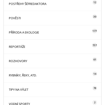
12
POSTŘEHY ŠÉFREDAKTORA
30
POVĚSTI
177
PŘÍRODA A EKOLOGIE
737
REPORTÁŽE
61
ROZHOVORY
14
RYBNÍKY, ŘEKY, ATD.
78
TIPY NA VÝLET
2
VODNÍ SPORTY