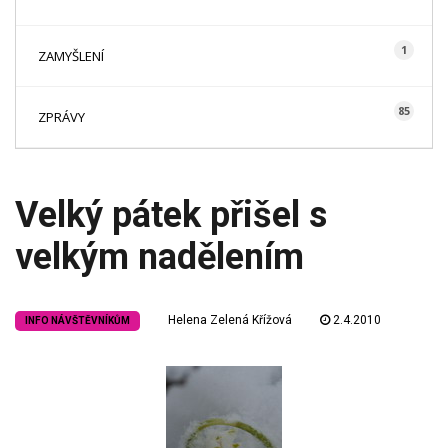
1
ZAMYŠLENÍ
85
ZPRÁVY
Velký pátek přišel s
velkým nadělením
Helena Zelená Křížová
2.4.2010
INFO NÁVŠTĚVNÍKŮM