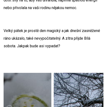
dost síly na to, aby vás uhranula, naplnila špatnou energií
nebo přivolala na vaši rodinu nějakou nemoc.
Velký pátek je prostě den magický a jak dnešní zasněžené
ráno ukázalo, také nevypočitatelný. A zítra přijde Bílá
sobota. Jakpak bude asi vypadat?