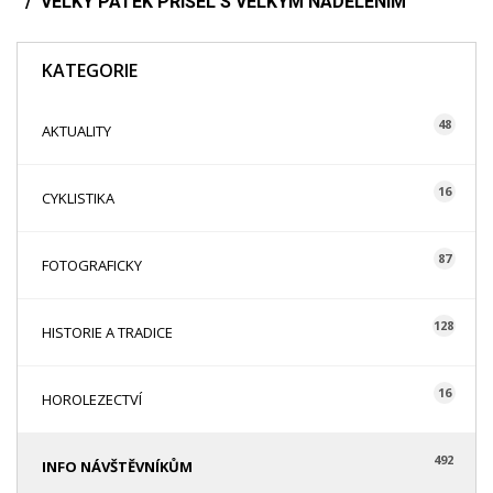
VELKÝ PÁTEK PŘIŠEL S VELKÝM NADĚLENÍM
KATEGORIE
48
AKTUALITY
16
CYKLISTIKA
87
FOTOGRAFICKY
128
HISTORIE A TRADICE
16
HOROLEZECTVÍ
492
INFO NÁVŠTĚVNÍKŮM