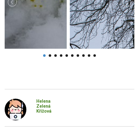
Helena
Zelená
Křížová