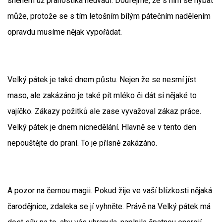
sněhem už pranostika neuvádí. Doufejme, že s ním se hýbat
může, protože se s tím letošním bílým pátečním nadělením
opravdu musíme nějak vypořádat.
Velký pátek je také dnem půstu. Nejen že se nesmí jíst
maso, ale zakázáno je také pít mléko či dát si nějaké to
vajíčko. Zákazy požitků ale zase vyvažoval zákaz práce.
Velký pátek je dnem nicnedělání. Hlavně se v tento den
nepouštějte do praní. To je přísně zakázáno.
A pozor na černou magii. Pokud žije ve vaší blízkosti nějaká
čarodějnice, zdaleka se jí vyhněte. Právě na Velký pátek má