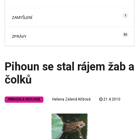
1
ZAMYŠLENÍ
85
ZPRÁVY
Pihoun se stal rájem žab a
čolků
Helena Zelená Křížová
21.4.2010
PŘÍRODA A EKOLOGIE