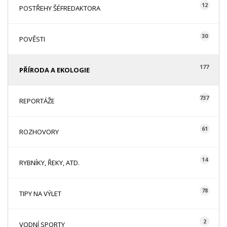
12
POSTŘEHY ŠÉFREDAKTORA
30
POVĚSTI
177
PŘÍRODA A EKOLOGIE
737
REPORTÁŽE
61
ROZHOVORY
14
RYBNÍKY, ŘEKY, ATD.
78
TIPY NA VÝLET
2
VODNÍ SPORTY