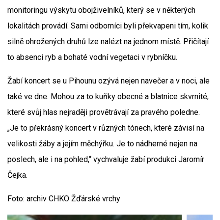
monitoringu výskytu obojživelníků, který se v některých
lokalitách provádí. Sami odborníci byli překvapeni tím, kolik
silně ohrožených druhů lze nalézt na jednom místě. Přičítají
to absenci ryb a bohaté vodní vegetaci v rybníčku.
Žabí koncert se u Pihounu ozývá nejen navečer a v noci, ale
také ve dne. Mohou za to kuňky obecné a blatnice skvrnité,
které svůj hlas nejraději provětrávají za pravého poledne.
„Je to překrásný koncert v různých tónech, které závisí na
velikosti žáby a jejím měchýřku. Je to nádherné nejen na
poslech, ale i na pohled,“ vychvaluje žabí produkci Jaromír
Čejka.
Foto: archiv CHKO Žďárské vrchy