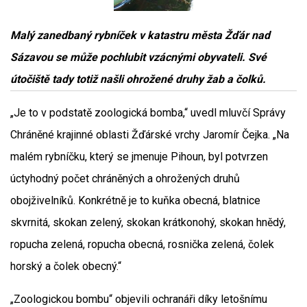
Malý zanedbaný rybníček v katastru města Žďár nad
Sázavou se může pochlubit vzácnými obyvateli. Své
útočiště tady totiž našli ohrožené druhy žab a čolků.
„Je to v podstatě zoologická bomba,“ uvedl mluvčí Správy
Chráněné krajinné oblasti Žďárské vrchy Jaromír Čejka. „Na
malém rybníčku, který se jmenuje Pihoun, byl potvrzen
úctyhodný počet chráněných a ohrožených druhů
obojživelníků. Konkrétně je to kuňka obecná, blatnice
skvrnitá, skokan zelený, skokan krátkonohý, skokan hnědý,
ropucha zelená, ropucha obecná, rosnička zelená, čolek
horský a čolek obecný.“
„Zoologickou bombu“ objevili ochranáři díky letošnímu