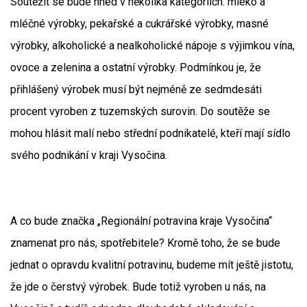
Soutěžit se bude hned v několika kategoriích: mléko a
mléčné výrobky, pekařské a cukrářské výrobky, masné
výrobky, alkoholické a nealkoholické nápoje s výjimkou vína,
ovoce a zelenina a ostatní výrobky. Podmínkou je, že
přihlášený výrobek musí být nejméně ze sedmdesáti
procent vyroben z tuzemských surovin. Do soutěže se
mohou hlásit malí nebo střední podnikatelé, kteří mají sídlo
svého podnikání v kraji Vysočina.
A co bude značka „Regionální potravina kraje Vysočina“
znamenat pro nás, spotřebitele? Kromě toho, že se bude
jednat o opravdu kvalitní potravinu, budeme mít ještě jistotu,
že jde o čerstvý výrobek. Bude totiž vyroben u nás, na