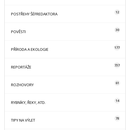
12
POSTŘEHY ŠÉFREDAKTORA
30
POVĚSTI
177
PŘÍRODA A EKOLOGIE
737
REPORTÁŽE
61
ROZHOVORY
14
RYBNÍKY, ŘEKY, ATD.
78
TIPY NA VÝLET