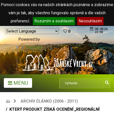
Pomocí cookies vás na našich stránkách poznáme a zobrazíme
vám je tak, aby všechno fungovalo správně a dle vašich
preferencí.
Rozumím a souhlasím
Nesouhlasím
08. 08.26
0
22:58
Powered by
Translate
MENU
ARCHIV ČLÁNKŮ (2006 - 2011)
KTERÝ PRODUKT ZÍSKÁ OCENĚNÍ „REGIONÁLNÍ