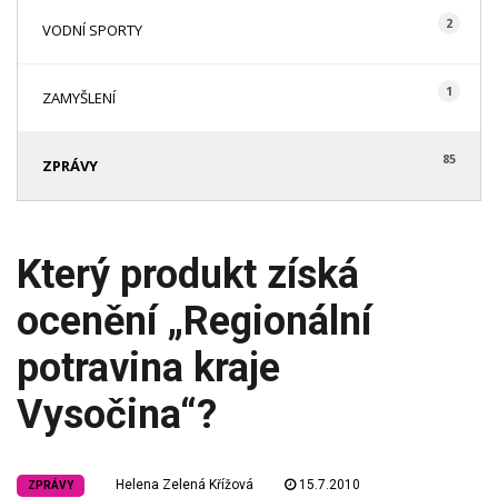
2
VODNÍ SPORTY
1
ZAMYŠLENÍ
85
ZPRÁVY
Který produkt získá
ocenění „Regionální
potravina kraje
Vysočina“?
Helena Zelená Křížová
15.7.2010
ZPRÁVY