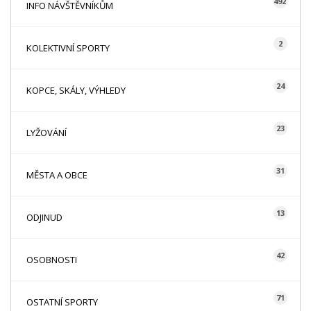
492
INFO NÁVŠTĚVNÍKŮM
2
KOLEKTIVNÍ SPORTY
24
KOPCE, SKÁLY, VÝHLEDY
23
LYŽOVÁNÍ
31
MĚSTA A OBCE
13
ODJINUD
42
OSOBNOSTI
71
OSTATNÍ SPORTY