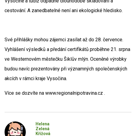
Vysočině a tudíž odpadne dlouhodobé skladování a
cestování. A zanedbatelné není ani ekologické hledisko.
Své přihlášky mohou zájemci zasílat až do 28. července.
Vyhlášení výsledků a předání certifikátů proběhne 21. srpna
ve Westernovém městečku Šiklův mlýn. Oceněné výrobky
budou navíc prezentovány při významných společenských
akcích v rámci kraje Vysočina.
Více se dozvíte na www.regionalnipotravina.cz .
Helena
Zelená
Křížová