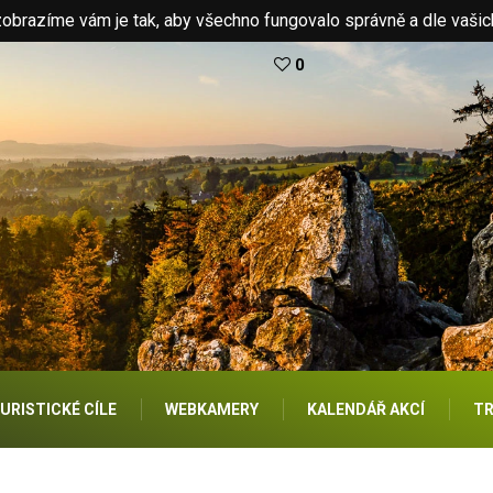
brazíme vám je tak, aby všechno fungovalo správně a dle vašic
0
URISTICKÉ CÍLE
WEBKAMERY
KALENDÁŘ AKCÍ
TR