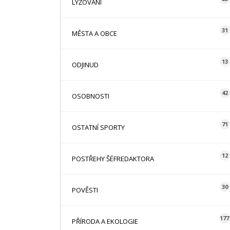
LYŽOVÁNÍ
31
MĚSTA A OBCE
13
ODJINUD
42
OSOBNOSTI
71
OSTATNÍ SPORTY
12
POSTŘEHY ŠÉFREDAKTORA
30
POVĚSTI
177
PŘÍRODA A EKOLOGIE