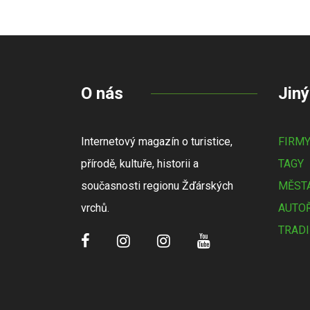
O nás
Jiný
Internetový magazín o turistice,
FIRM
přírodě, kultuře, historii a
TAGY
současnosti regionu Žďárských
MĚSTA
vrchů.
AUTOŘ
TRADI