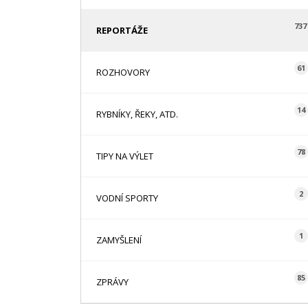
737
REPORTÁŽE
61
ROZHOVORY
14
RYBNÍKY, ŘEKY, ATD.
78
TIPY NA VÝLET
2
VODNÍ SPORTY
1
ZAMYŠLENÍ
85
ZPRÁVY