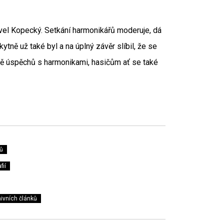
Pavel Kopecký. Setkání harmonikářů moderuje, dá
kytně už také byl a na úplný závěr slíbil, že se
ně úspěchů s harmonikami, hasičům ať se také
ů
fií
ivních článků