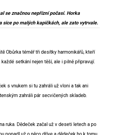
al se značnou nepřízní počasí. Horka
 sice po malých kapičkách, ale zato vytrvale.
tě Obůrka téměř tři desítky harmonikářů, kteří
aždé setkání nejen těší, ale i pilně připravují.
k s vnukem si tu zahráli už vloni a tak ani
ytenským zahráli pár secvičených skladeb.
a ruka. Dědeček začal už v deseti letech a po
ukou popadl už o něco dříve a dědeček ho k tomu