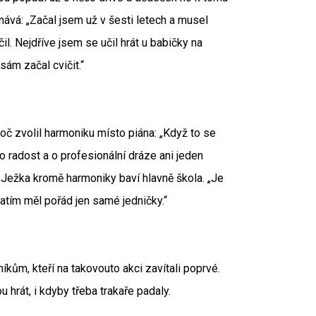
ává: „Začal jsem už v šesti letech a musel
. Nejdříve jsem se učil hrát u babičky na
ám začal cvičit.“
oč zvolil harmoniku místo piána: „Když to se
o radost a o profesionální dráze ani jeden
 Ježka kromě harmoniky baví hlavně škola. „Je
zatím měl pořád jen samé jedničky.“
íkům, kteří na takovouto akci zavítali poprvé.
 hrát, i kdyby třeba trakaře padaly.