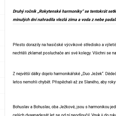
Druhý ročník „Rokytenské harmoniky“ se tentokrát setk
minulých dní nahradila vlezlá zima a voda z nebe padala
Přesto dorazily na hasičské výcvikové středisko a výletiš
nechtěli zklamat posluchače ani své kolegy. Všichni se na k
Z největší dálky dojelo harmonikářské „Duo Ježek“. Dědeče
letos nemohli chybět. Přispěchali až ze Slaného, aby rok
Bohuslav a Bohuslav, oba Ježkové, jsou s harmonikou jedn
celých dvaapadesát let se od ní neodloučil. Vnuk ji do r