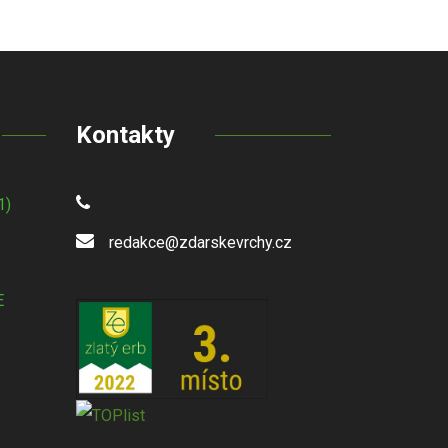
Kontakty
1)
redakce@zdarskevrchy.cz
E