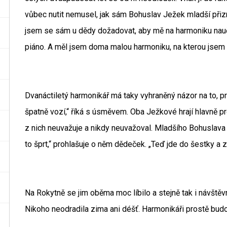
vůbec nutit nemusel, jak sám Bohuslav Ježek mladší přizn
jsem se sám u dědy dožadovat, aby mě na harmoniku naučil
piáno. A měl jsem doma malou harmoniku, na kterou jsem s
Dvanáctiletý harmonikář má taky vyhraněný názor na to, pr
špatně vozí,“ říká s úsměvem. Oba Ježkové hrají hlavně pr
z nich neuvažuje a nikdy neuvažoval. Mladšího Bohuslava
to šprt,“ prohlašuje o něm dědeček. „Teď jde do šestky a 
Na Rokytně se jim oběma moc líbilo a stejně tak i návštěvn
Nikoho neodradila zima ani déšť. Harmonikáři prostě budou