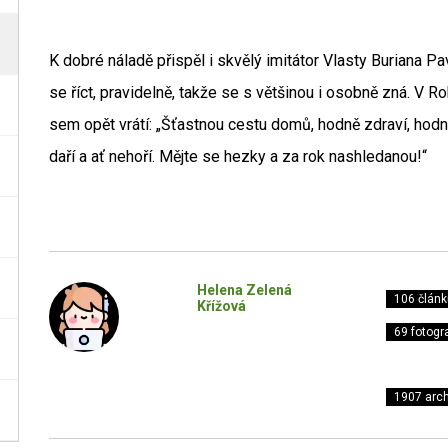
K dobré náladě přispěl i skvělý imitátor Vlasty Buriana 
se říct, pravidelně, takže se s většinou i osobně zná. V Ro
sem opět vrátí: „Šťastnou cestu domů, hodně zdraví, hod
daří a ať nehoří. Mějte se hezky a za rok nashledanou!“
Helena Zelená
106 článk
Křížová
69 fotogra
1907 arch