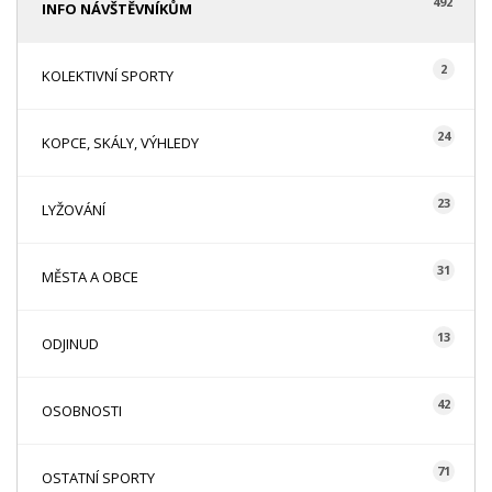
492
INFO NÁVŠTĚVNÍKŮM
2
KOLEKTIVNÍ SPORTY
24
KOPCE, SKÁLY, VÝHLEDY
23
LYŽOVÁNÍ
31
MĚSTA A OBCE
13
ODJINUD
42
OSOBNOSTI
71
OSTATNÍ SPORTY