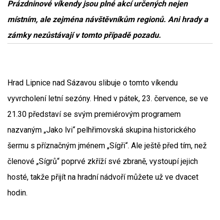
Prázdninové víkendy jsou plné akcí určených nejen
místním, ale zejména návštěvníkům regionů. Ani hrady a
zámky nezůstávají v tomto případě pozadu.
Hrad Lipnice nad Sázavou slibuje o tomto víkendu
vyvrcholení letní sezóny. Hned v pátek, 23. července, se ve
21.30 představí se svým premiérovým programem
nazvaným „Jako lvi“ pelhřimovská skupina historického
šermu s příznačným jménem „Sígři“. Ale ještě před tím, než
členové „Sígrů“ poprvé zkříží své zbraně, vystoupí jejich
hosté, takže přijít na hradní nádvoří můžete už ve dvacet
hodin.