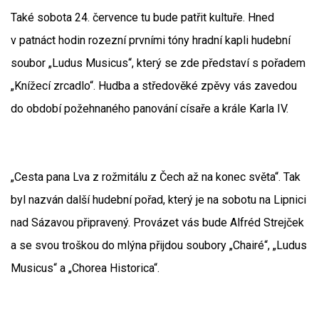
Také sobota 24. července tu bude patřit kultuře. Hned
v patnáct hodin rozezní prvními tóny hradní kapli hudební
soubor „Ludus Musicus“, který se zde představí s pořadem
„Knížecí zrcadlo“. Hudba a středověké zpěvy vás zavedou
do období požehnaného panování císaře a krále Karla IV.
„Cesta pana Lva z rožmitálu z Čech až na konec světa“. Tak
byl nazván další hudební pořad, který je na sobotu na Lipnici
nad Sázavou připravený. Provázet vás bude Alfréd Strejček
a se svou troškou do mlýna přijdou soubory „Chairé“, „Ludus
Musicus“ a „Chorea Historica“.