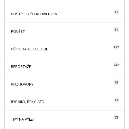
12
POSTŘEHY ŠÉFREDAKTORA
30
POVĚSTI
177
PŘÍRODA A EKOLOGIE
737
REPORTÁŽE
61
ROZHOVORY
14
RYBNÍKY, ŘEKY, ATD.
78
TIPY NA VÝLET