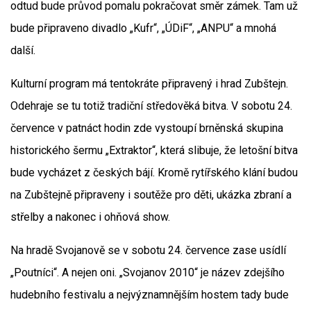
odtud bude průvod pomalu pokračovat směr zámek. Tam už
bude připraveno divadlo „Kufr“, „ÚDiF“, „ANPU“ a mnohá
další.
Kulturní program má tentokráte připravený i hrad Zubštejn.
Odehraje se tu totiž tradiční středověká bitva. V sobotu 24.
července v patnáct hodin zde vystoupí brněnská skupina
historického šermu „Extraktor“, která slibuje, že letošní bitva
bude vycházet z českých bájí. Kromě rytířského klání budou
na Zubštejně připraveny i soutěže pro děti, ukázka zbraní a
střelby a nakonec i ohňová show.
Na hradě Svojanově se v sobotu 24. července zase usídlí
„Poutníci“. A nejen oni. „Svojanov 2010“ je název zdejšího
hudebního festivalu a nejvýznamnějším hostem tady bude