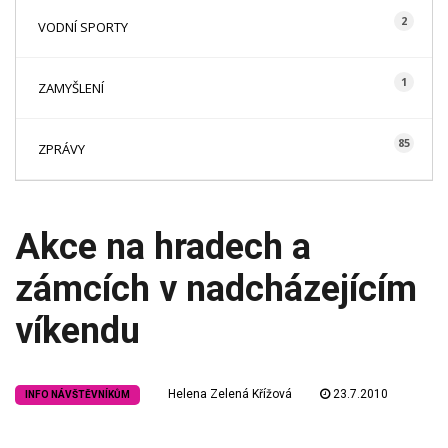
2
VODNÍ SPORTY
1
ZAMYŠLENÍ
85
ZPRÁVY
Akce na hradech a
zámcích v nadcházejícím
víkendu
Helena Zelená Křížová
23.7.2010
INFO NÁVŠTĚVNÍKŮM